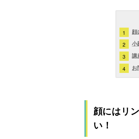
顔
小
講
お
顔にはリ
い！