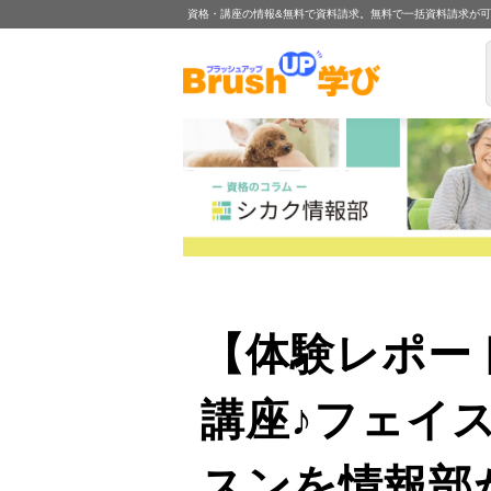
資格・講座の情報&無料で資料請求。無料で一括資料請求が
【体験レポート】小顔リンパドレナージュ認定1Day
講座♪フェイ
スンを情報部