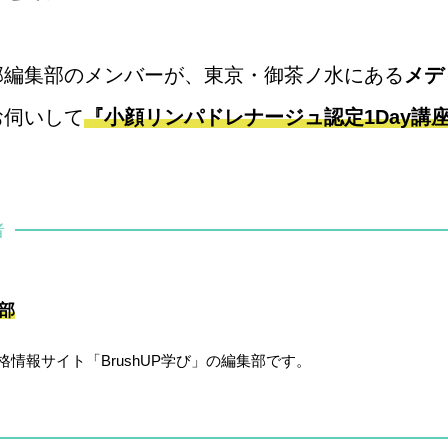
部編集部のメンバーが、東京・御茶ノ水にある
メデ
お伺いして
『小顔リンパドレナージュ認定1Day講
者
集部
資格情報サイト「BrushUP学び」の編集部です。