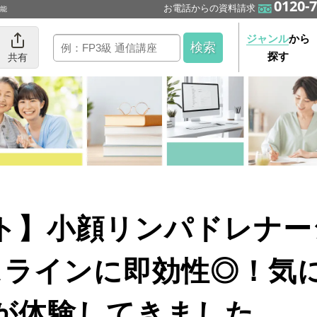
0120-7
お電話からの資料請求
可能
ジャンル
から
探す
共有
スラインに即効性◎！気
が体験してきました