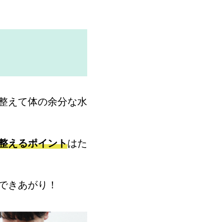
整えて体の余分な水
整えるポイント
はた
できあがり！