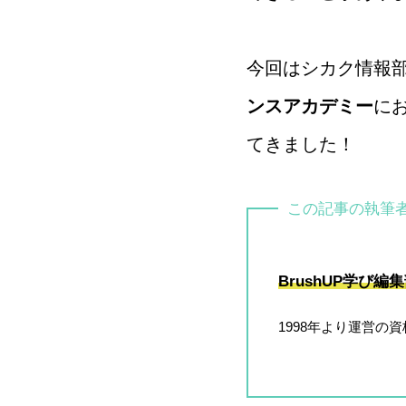
今回はシカク情報
ンスアカデミー
に
てきました！
この記事の執筆
BrushUP学び編
1998年より運営の