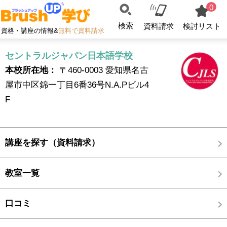
0
検索
資料請求
検討リスト
資格・講座の情報&
無料で資料請求
セントラルジャパン日本語学校
本校所在地：
〒460-0003 愛知県名古
屋市中区錦一丁目6番36号N.A.Pビル4
F
講座を探す（資料請求）
教室一覧
口コミ