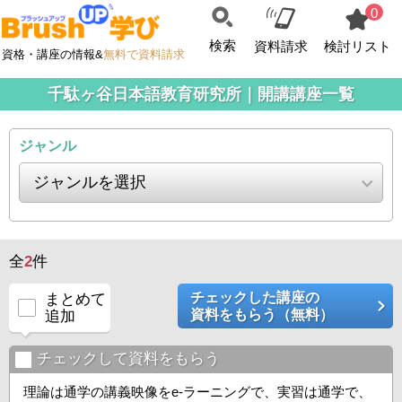
0
検索
資料請求
検討リスト
資格・講座の情報&
無料で資料請求
千駄ヶ谷日本語教育研究所｜開講講座一覧
ジャンル
全
2
件
チェックした講座の
まとめて
資料をもらう（無料）
追加
チェックして資料をもらう
理論は通学の講義映像をe-ラーニングで、実習は通学で、