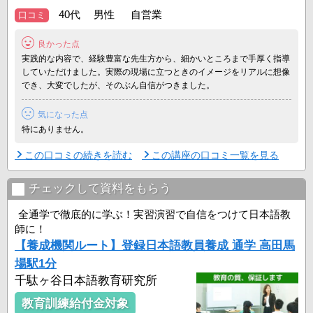
●日本語を教える上で大切な基礎となる科目から、専門性の高い科目
40代 男性 自営業
口コミ
までを段階的に学習します。
●専門性の高い科目は、専門知識を持つ講師が担当しています。
良かった点
●「日本語教員試験」「日本語教育能力検定試験」「全養協日本語教
実践的な内容で、経験豊富な先生方から、細かいところまで手厚く指導
師検定」の出題範 ...
していただけました。実際の現場に立つときのイメージをリアルに想像
でき、大変でしたが、そのぶん自信がつきました。
気になった点
特にありません。
この口コミの続きを読む
この講座の口コミ一覧を見る
チェックして資料をもらう
全通学で徹底的に学ぶ！実習演習で自信をつけて日本語教
師に！
【養成機関ルート】登録日本語教員養成 通学 高田馬
場駅1分
千駄ヶ谷日本語教育研究所
教育訓練給付金対象