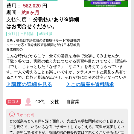
費用：
582,020
円
期間：
約6ヶ月
支払制度：
分割払いあり※詳細
はお問合せください。
分割
土日開講
就職支援
資格：登録日本語教員の資格取得ルート"養成機関
ルート"対応：登録実践研修機関と登録日本語教員
養成機関の ...
こんな時代だからこそ、全ての講義を通学で受講してみませんか。
千駄ヶ谷では、実際の教え方につながる実習科目だけでなく、理論科
目でも、ちょっとした「なぜ？」「なに？」を考えてもらっていま
す。一人で考えることも楽しいですが、クラスメートと意見を共有す
ることで、自然と見識が広がり、それが後に自分の財産となっていき
ます。
講座の詳細を見る
この講座を資料請求
しかも安心のe-ラーニング付き！いつでも復習ができるから安心で
す。（※対象外科目あり）
40代 女性 自営業
口コミ
授業体験付き説明会開催中です。まずは一度、当校の授業を体験して
良かった点
みてください。
どの授業もとても興味深く面白い。先生方も学校関係者の方も皆さんと
■講座内容
ても親切で、いろいろな面でサポートしてもらえる。実習が充実してい
...
て、最初は緊張するが、就職の際の模擬授業は問題なくこなせるほどに