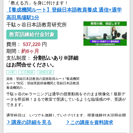
「教える力」を身に付けます！
【養成機関ルート】登録日本語教員養成 通信+通学
高田馬場駅1分
千駄ヶ谷日本語教育研究所
教育訓練給付金対象
費用：
537,220
円
期間：
約6ヶ月
支払制度：
分割払いあり※詳細
はお問合せください。
分割
土日開講
就職支援
資格：登録日本語教員の資格取得ルート"養成機関
ルート"対応：登録実践研修機関と登録日本語教員
養成機関の ...
千駄ヶ谷のe-ラーニングは通学の授業動画をそのまま映像化！最新デ
ータを即反映！まるで教室で受講しているような臨場感の中、受講が
できます。
通学科目は、いつでも体験していただけます。授業体験付き説明会開
催中です！まずは一度、当校の授業を体験してみてください。
講座の詳細を見る
この講座を資料請求
【理論】