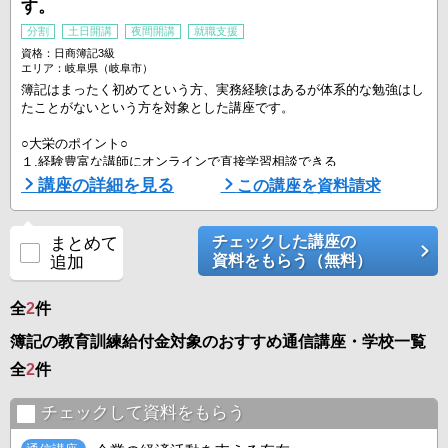
す。
分割
土日開講
夜間開講
就職支援
資格：日商簿記3級
エリア：岐阜県（岐阜市）
簿記はまったく初めてという方、実務経験はあるが体系的な勉強はし
たことがないという方を対象とした講座です。
○大栄のポイント○
１.経験豊富な講師にオンラインで直接学習相談できる
学習面のお悩みも経験豊富な講師がその場で解決！！あらゆる学習相
講座の詳細を見る
この講座を資料請求
談について一人ひとり丁寧にアドバイスいたしますので、試験直前で
焦ることなくスキルアップできます！
チェックした講座の
まとめて
2.全国約100拠点で通学でもオンラインでも通いやすい
資料をもらう（無料）
追加
大栄は全国100拠点以上の校舎を展開。平日の朝10時30分から夜21時
まで、土日も開講している上、 ...
全
2
件
簿記の教育訓練給付金対象のおすすめ通信講座・学校一覧
全
2
件
チェックして資料をもらう