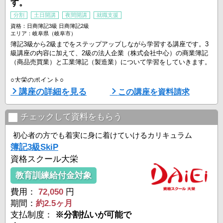
す。
分割
土日開講
夜間開講
就職支援
資格：日商簿記3級 日商簿記2級
エリア：岐阜県（岐阜市）
簿記3級から2級までをステップアップしながら学習する講座です。3
級講座の内容に加えて、2級の法人企業（株式会社中心）の商業簿記
（商品売買業）と工業簿記（製造業）について学習をしていきます。
○大栄のポイント○
１.経験豊富な講師にオンラインで直接学習相談できる
講座の詳細を見る
この講座を資料請求
学習面のお悩みも経験豊富な講師がその場で解決！！あらゆる学習相
談について一人ひとり丁寧にアドバイスいたしますので、試験直前で
焦ることなくスキルアップできます！
チェックして資料をもらう
2.全国約100拠点で通学でもオンラインでも通いやすい
初心者の方でも着実に身に着けていけるカリキュラム
大栄は全国10 ...
簿記3級SkiP
資格スクール大栄
教育訓練給付金対象
費用：
72,050
円
期間：
約2.5ヶ月
支払制度：
※分割払いが可能で