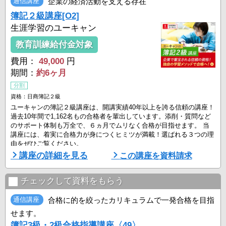
通信講座
企業の経済活動を支える存在
簿記２級講座[O2]
生涯学習のユーキャン
教育訓練給付金対象
費用：
49,000
円
期間：
約6ヶ月
分割
資格：日商簿記２級
ユーキャンの簿記２級講座は、開講実績40年以上を誇る信頼の講座！
過去10年間で1,162名もの合格者を輩出しています。添削・質問など
のサポート体制も万全で、６ヵ月でムリなく合格が目指せます。 当
講座には、着実に合格力が身につくヒミツが満載！選ばれる３つの理
由をぜひご覧ください。
講座の詳細を見る
この講座を資料請求
【Point1】合格のポイントを押さえています！
簿記２級は試験範囲が広く、ただ漠然と学習を進めていくのは得策で
はありません。ユーキャンでは出題傾向を分析し、試験によく出るポ
チェックして資料をもらう
イントに絞った教材をご用意！つまづきやすい工 ...
通信講座
合格に的を絞ったカリキュラムで一発合格を目指
せます。
簿記3級・2級合格指導講座〈49〉