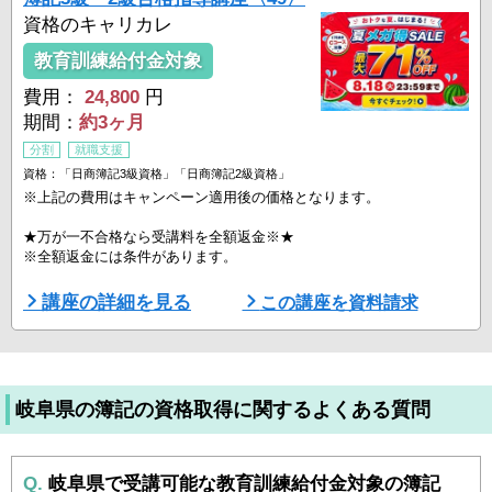
資格のキャリカレ
教育訓練給付金対象
費用：
24,800
円
期間：
約3ヶ月
分割
就職支援
資格：「日商簿記3級資格」「日商簿記2級資格」
※上記の費用はキャンペーン適用後の価格となります。
★万が一不合格なら受講料を全額返金※★
※全額返金には条件があります。
キャリカレは合格に自信があります。だから万が一不合格だった場合
講座の詳細を見る
この講座を資料請求
には、受講料を全額返金！はじめて国家試験に挑戦する方でも安心で
す。
「試験に出る大事なトコ」だけを徹底分析し、初学者でもわかりやす
く効率的に学べる講座を作りました。
岐阜県の簿記の資格取得に関するよくある質問
キャリカレの教材は、「テキスト」「映像講義」「添削問題集」「問
題集」「試験対策問題集」と試験対策万全のフルセット教材です。試
験結果を徹底分析 ...
Q.
岐阜県で受講可能な教育訓練給付金対象の簿記