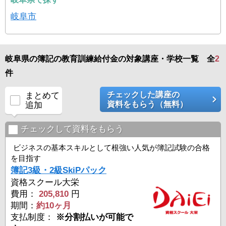
岐阜市
岐阜県の簿記の教育訓練給付金の対象講座・学校一覧 全
2
件
チェックした講座の
まとめて
資料をもらう（無料）
追加
チェックして資料をもらう
ビジネスの基本スキルとして根強い人気が簿記試験の合格
を目指す
簿記3級・2級SkiPパック
資格スクール大栄
費用：
205,810
円
期間：
約10ヶ月
支払制度：
※分割払いが可能で