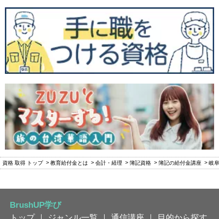
資格 取得 トップ
教育給付金とは
会計・経理
簿記資格
簿記の給付金講座
岐
BrushUP学び
トップ
｜
ジャンル一覧
｜
通信講座
｜
目的から探す