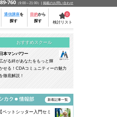
89-760
（9:00～21:00）
掲載のお問い合わせ
0
通信講座
を
目的
から
探す
探す
検討リスト
おすすめスクール
日本マンパワー
広がる絆があなたをもっと輝
かせる！CDAコミュニティーの魅力
を徹底解説！
新着記事一覧
【ペットシッター入門セミ