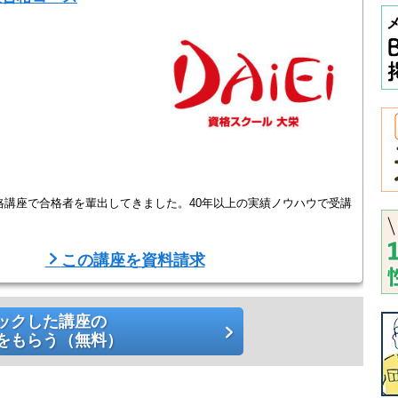
。
資格講座で合格者を輩出してきました。40年以上の実績ノウハウで受講
通いやすい
この講座を資料請求
朝10時30分から夜21時まで、土日も開講している上、電話一本で授
きます。
います。
ックした講座の
をもらう（無料）