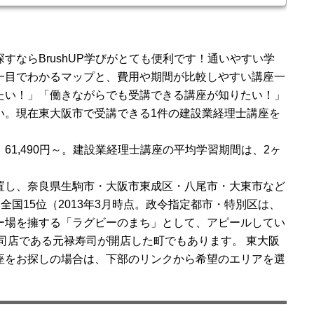
ター』が定期的にカウンセリングを行い、学習の進捗確認や学習に対
進捗を確認しながら、受 ...
すならBrushUP学びがとても便利です！通いやすい学
一目でわかるマップと、費用や期間が比較しやすい講座一
たい！」「働きながらでも受講できる講座が知りたい！」
い。現在東大阪市で受講できる1件の建設業経理士講座を
61,490円～。建設業経理士講座の平均学習期間は、2ヶ
置し、奈良県生駒市・大阪市東成区・八尾市・大東市など
、全国15位（2013年3月時点。政令指定都市・特別区は、
ー場を擁する「ラグビーのまち」として、アピールしてい
寿司店である元禄寿司が開店した町でもあります。 東大阪
座をお探しの場合は、下部のリンクから希望のエリアを選