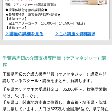
資格：ケアマネジャー（介護支援専門員）
◆授業体験付き無料講習会◆
★参加者特典 通常受講料10％割引★
【通学コース】
完全マスターコース 165,000円→148,500円（税込）
【通信コース】
Web学習コース 27,500円→24,750円（税込）
講座の詳細を見る
この講座を資料請求
筆記通信コース 36,300円→32,670円（税込）
ポイント速習オンラインコース 73,700円→66,330円（税込）
◆三幸福祉カレッジのケアマネジャー受験対策講座選ばれる理由◆
・POINT① 当校合格率71.8％（※1）
千葉県周辺の介護支援専門員（ケアマネジャー）講
三幸福祉カレッジのケアマネジャー受験 ...
座
千葉県周辺の介護支援専門員（ケアマネジャー）講座を開
講しているスクール・講座をまとめ、解説します。
千葉県のケアマネの受講料金は、35,000円～。標準学習期
間は、3ヶ月～です。
千葉県は、関東地方南東に位置し、東京都・埼玉県・茨城
県に接しています。人口は623万人 全国第6位で、県庁所在