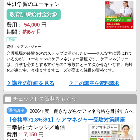
生涯学習のユーキャン
教育訓練給付金対象
費用：
54,000
円
期間：
約6ヶ月
分割
資格：ケアマネジャー
介護現場の経験を次のステップに活かしたい――そんな方に選ばれて
いるのが、ユーキャンのケアマネジャー講座です。ケアマネジャー
は、介護を必要とする方やそのご家族にとって欠かせない存在。高齢
化が進む中、今後ますますニーズが高まる注目の資格です。
ユーキャンの講座は、はじめて試験にチャレンジする方でも安心のカ
講座の詳細を見る
この講座を資料請求
リキュラム。わかりやすさを追求したオリジナルテキストで、専門用
語が多い法律や制度の分野も無理なく理解できます。過去の試験傾向
を分析した重要ポイントが効率よく押さえられており、独学では難し
チェックして資料をもらう
いとされる ...
通信講座
2026年度 働きながらケアマネ合格を目指す方へ
【合格率71.8%※1】ケアマネジャー受験対策講座
三幸福祉カレッジ／通信
費用：
7,150
円