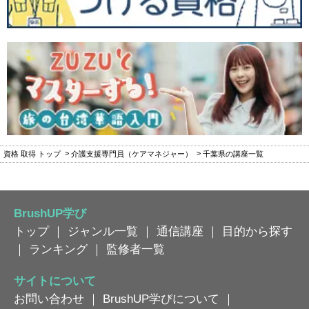
資格 取得 トップ
介護支援専門員（ケアマネジャー）
千葉県の講座一覧
BrushUP学び
トップ
｜
ジャンル一覧
｜
通信講座
｜
目的から探す
｜
ランキング
｜
監修者一覧
サイトについて
お問い合わせ
｜
BrushUP学びについて
｜