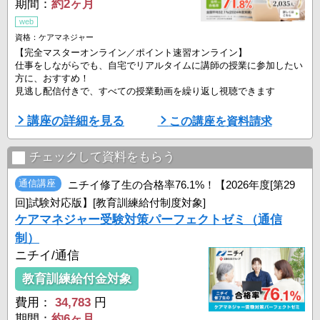
期間：
約2ヶ月
web
資格：ケアマネジャー
【完全マスターオンライン／ポイント速習オンライン】
仕事をしながらでも、自宅でリアルタイムに講師の授業に参加したい
方に、おすすめ！
見逃し配信付きで、すべての授業動画を繰り返し視聴できます
【筆記通信／eラーニングコース】
講座の詳細を見る
この講座を資料請求
自分のペースで場所を選ばずに学習できますので、仕事や家事の合間
にも学習できます
オリジナル教材の内容で、繰り返し問題を解きたい方にもおすすめ
チェックして資料をもらう
◆三幸福祉カレッジのケアマネジャー受験対策講座選ばれる理由◆
通信講座
ニチイ修了生の合格率76.1%！【2026年度[第29
・POINT① 当校合格率71.8％（※１）
回]試験対応版】[教育訓練給付制度対象]
三幸福祉カレッジ ...
ケアマネジャー受験対策パーフェクトゼミ（通信
制）
ニチイ/通信
教育訓練給付金対象
費用：
34,783
円
期間：
約6ヶ月