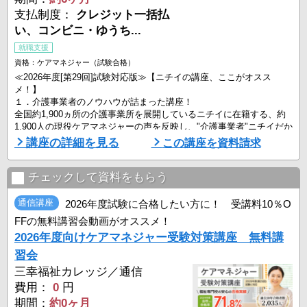
支払制度：
クレジット一括払
い、コンビニ・ゆうち...
就職支援
資格：ケアマネジャー（試験合格）
≪2026年度[第29回]試験対応版≫【ニチイの講座、ここがオスス
メ！】
１．介護事業者のノウハウが詰まった講座！
全国約1,900ヵ所の介護事業所を展開しているニチイに在籍する、約
1,900人の現役ケアマネジャーの声を反映し、"介護事業者"ニチイだか
らこそできる「試験のツボ」や「合格のコツ」を満載した受験対策講
講座の詳細を見る
この講座を資料請求
座！
２．「反復学習法」で知識の定着を図る！
チェックして資料をもらう
テキストや学習ポイント動画で基本的な知識を学習し、演習模試で力
試し。できなかったところはテキストに戻って復習し、合格できるま
通信講座
2026年度試験に合格したい方に！ 受講料10％O
で演習模試にチ ...
FFの無料講習会動画がオススメ！
2026年度向けケアマネジャー受験対策講座 無料講
習会
三幸福祉カレッジ／通信
費用：
0
円
期間：
約0ヶ月