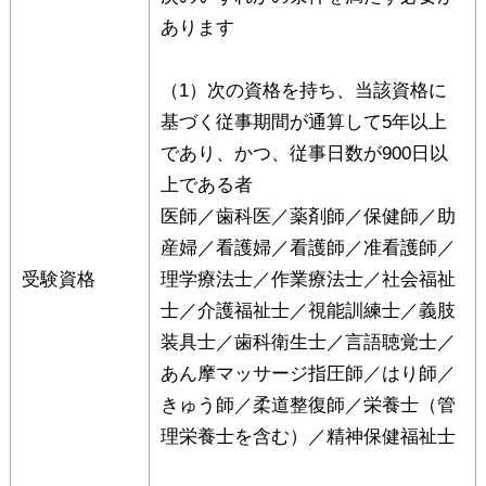
あります
（1）次の資格を持ち、当該資格に
基づく従事期間が通算して5年以上
であり、かつ、従事日数が900日以
上である者
医師／歯科医／薬剤師／保健師／助
産婦／看護婦／看護師／准看護師／
受験資格
理学療法士／作業療法士／社会福祉
士／介護福祉士／視能訓練士／義肢
装具士／歯科衛生士／言語聴覚士／
あん摩マッサージ指圧師／はり師／
きゅう師／柔道整復師／栄養士（管
理栄養士を含む）／精神保健福祉士