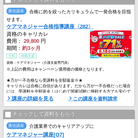
通信講座
合格に的を絞ったカリキュラムで一発合格を目指
せます。
ケアマネジャー合格指導講座〈282〉
資格のキャリカレ
費用：
29,800
円
期間：
約3ヶ月
分割
就職支援
資格：ケアマネジャー（介護支援専門員）
※上記の費用はキャンペーン適用後の価格となります。
★万が一不合格なら受講料を全額返金※★
キャリカレは合格に自信があります。だから万が一不合格だった場合
には、受講料を全額返金！はじめて国家試験に挑戦する方でも安心で
す。
講座の詳細を見る
この講座を資料請求
※全額返金には条件があります。
本講座のテキストは過去10年間の出題傾向から重要な箇所にポイント
チェックして資料をもらう
を絞っています。
「テキストを読む→厳選過去問題で演習→添削問題で実力チェック」
通信講座
介護業界でのキャリアアップに
という3ステップで、知識が最短ルートで確実に身につきます。
ケアマネジャー講座[O7]