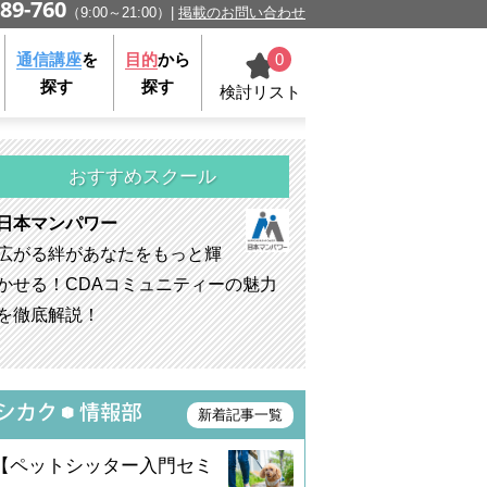
89-760
（9:00～21:00）
掲載のお問い合わせ
0
通信講座
を
目的
から
探す
探す
検討リスト
おすすめスクール
日本マンパワー
広がる絆があなたをもっと輝
かせる！CDAコミュニティーの魅力
を徹底解説！
新着記事一覧
【ペットシッター入門セミ