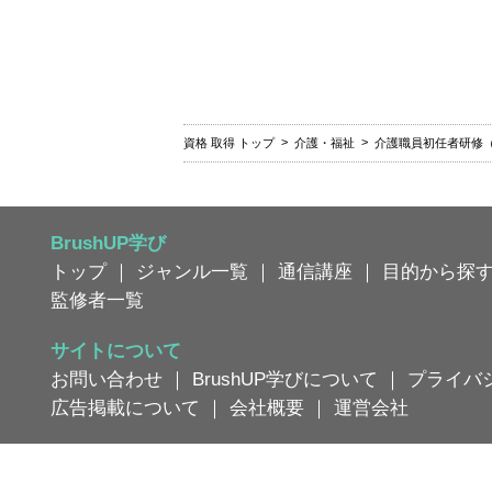
資格 取得 トップ
介護・福祉
介護職員初任者研修
BrushUP学び
トップ
｜
ジャンル一覧
｜
通信講座
｜
目的から探
監修者一覧
サイトについて
お問い合わせ
｜
BrushUP学びについて
｜
プライバ
広告掲載について
｜
会社概要
｜
運営会社