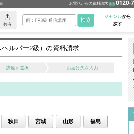
0120-7
お電話からの資料請求
可能
ジャンル
から
探す
共有
ムヘルパー2級）の資料請求
講座を選択
お届け先を入力
秋田
宮城
山形
福島