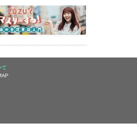
いて
AP