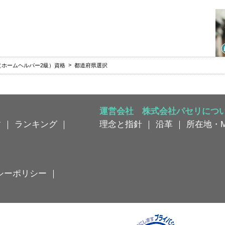
（ホームヘルパー2級）資格
都道府県選択
運営会社 株式会社パセリにつ
す
｜
ランキング
｜
理念と指針
｜
沿革
｜
所在地・M
シーポリシー
｜