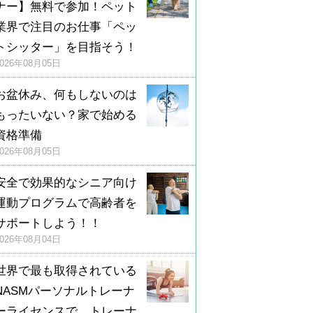
ナー】無料で参加！ペット
業界で注目のお仕事「ペッ
トシッター」を目指そう！
2026年08月05日
お盆休み、何もしないのは
もったいない？家で始める
資格準備
2026年08月05日
安全で効果的なシニア向け
運動プログラムで高齢者を
サポートしよう！！
2026年08月04日
世界で最も取得されている
NASMパーソナルトレーナ
ーライセンスで、トレーナ