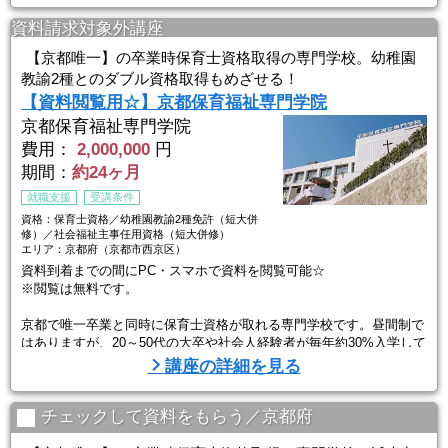
生活を身近に感じながら受ける授業は見学でも実習でもない新しい養
資料請求対象外講座
成スタイルです。
【京都唯一】の卒業時保育士資格取得の専門学校。幼稚園
教諭2種とのダブル資格取得もめざせる！
【資料閲覧用☆】京都保育福祉専門学院
京都保育福祉専門学院
費用：
2,000,000
円
期間：
約24ヶ月
就職支援
受講条件
資格：保育士資格／幼稚園教諭2種免許（短大併
修）／社会福祉主事任用資格（短大併修）
エリア：京都府（京都市西京区）
資料到着までの間にPC・スマホで資料を閲覧可能☆
※閲覧は無料です。
京都で唯一卒業と同時に保育士資格が取れる専門学校です。昼間制で
はありますが、20～50代の大卒や社会人経験者が毎年約30%入学して
いるのも特徴です。
講座の詳細を見る
京都ほせんでは、2年間を通じて現場主義の学びを実現しています。
豊富な実習で卒業後に役立つ実践力を学べます。
チェックして資料をもらう／京都府
同法人の認定こども園の一室でも授業を開講しており、子どもたちの