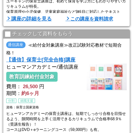
ユーキャンの保育士講座は、初めて保育を学ぶ方にもわかりやすいカ
リキュラムが特長。
保育原理や小児保健、児童家庭福祉など9科目に対応したテキスト
は、過去の試験を徹底的に分析し、試験に出ると予想されるポイント
講座の詳細を見る
この講座を資料請求
を絞り込んだオリジナル。理解しやすい工夫が満載で、効率よく合格
力が身につきます。
さらに、実技対策試験として、その年の課題を反映した「実技試験対
チェックして資料をもらう
策セット」をご用意。過去の出題傾向を踏 ...
通信講座
≪給付金対象講座≫改正試験対応教材で短期合
格！
【通信】保育士[完全合格]講座
ヒューマンアカデミー/通信講座
教育訓練給付金対象
費用：
26,500
円
期間：
約6ヶ月
分割
就職支援
資格：保育士国家資格
ヒューマンアカデミーの保育士講座は、短期でしっかり合格を目指せ
るよう、隙間時間を上手く活用できるカリキュラムで合格率68.9％
（受講生報告）！
コースはDVD＋eラーニングコース（59,000円）も有。