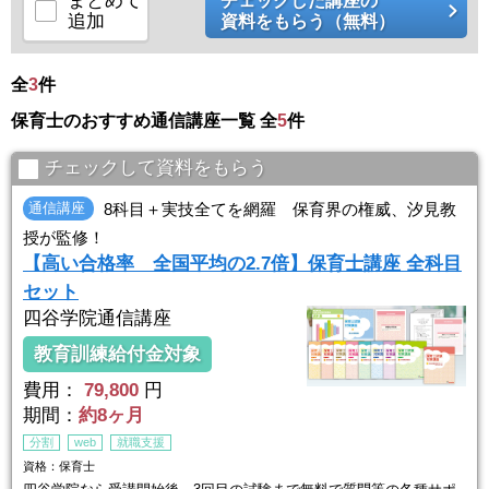
まとめて
チェックした講座の
追加
資料をもらう（無料）
全
3
件
保育士のおすすめ通信講座一覧 全
5
件
チェックして資料をもらう
通信講座
8科目＋実技全てを網羅 保育界の権威、汐見教
授が監修！
【高い合格率 全国平均の2.7倍】保育士講座 全科目
セット
四谷学院通信講座
教育訓練給付金対象
費用：
79,800
円
期間：
約8ヶ月
分割
web
就職支援
資格：保育士