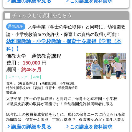
講座の詳細を見る
この講座を資料請求
く学べるDVD教材で、食育の知識から食育インストラクターとしての
技能まで習得。 ご家庭ですぐに活かせる調理例も満載で、子どもた
ちに正しい食生活を教えたいというお母さんはもちろん、学校や保育
チェックして資料をもらう
園、病院、福祉施設 ...
通信講座
大学卒業（学士の学位取得）と同時に、幼稚園教
諭・小学校教諭※の免許状・保育士の資格の取得が可能！
幼稚園教諭・小学校教諭・保育士を取得【学部（本
科）】
佛教大学 通信教育課程
費用：
150,000
円
期間：
約48ヶ月
スクーリング
web
資格：【教員免許状】 ●幼稚園1種、小学校1種、
特別支援学校1種 【資格】 保育士、学校図書館司
書教諭 ...
大学卒業（学士の学位取得）と同時に、保育士と幼稚園・小学校
※教員免許状の取得が可能です！※幼稚園免許状同時者に限る
50年以上の教員養成実績をもとに、現代の保育ニーズに応えられる幼
稚園教諭、保育士を養成。丁寧な指導で、保育者をめざす学生の夢を
実現します。
講座の詳細を見る
この講座を資料請求