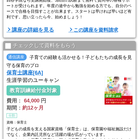
四谷学院なら受講開始後、3回目の試験まで無料で質問等の各種サポ
ートが受けられます。年度の途中から勉強を始める方でも、自分のペ
ースで合格を目指すことが出来ます。スタートは早ければ早いほど有
利です。思い立ったら今、始めましょう！
講座の詳細を見る
この講座を資料請求
【四谷学院だけの55段階システム】
初心者の方も基礎からラクラク合格力を養成！8科目もある保育士試
験を確実に突破できるよう、55段階という独自のプログラムを導入。
チェックして資料をもらう
小さなステップを1つずつクリアしていく学習システムだから、初心
者の方でも簡単・着実に知識が身につきます。子育 ...
通信講座
子育ての経験も活かせる！子どもたちの成長を見
守る保育のプロ
保育士講座[6A]
生涯学習のユーキャン
教育訓練給付金対象
費用：
64,000
円
期間：
約12ヶ月
分割
資格：保育士
子どもの成長を支える国家資格「保育士」は、保育園や福祉施設だけ
でなく、企業内託児所など活躍の場が広がっています。