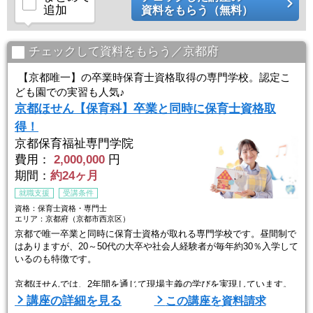
追加
資料をもらう（無料）
チェックして資料をもらう／京都府
【京都唯一】の卒業時保育士資格取得の専門学校。認定こ
ども園での実習も人気♪
京都ほせん【保育科】卒業と同時に保育士資格取
得！
京都保育福祉専門学院
費用：
2,000,000
円
期間：
約24ヶ月
就職支援
受講条件
資格：保育士資格・専門士
エリア：京都府（京都市西京区）
京都で唯一卒業と同時に保育士資格が取れる専門学校です。昼間制で
はありますが、20～50代の大卒や社会人経験者が毎年約30％入学して
いるのも特徴です。
京都ほせんでは、2年間を通じて現場主義の学びを実現しています。
豊富な実習で卒業後に役立つ実践力を学べます。
講座の詳細を見る
この講座を資料請求
同法人の認定こども園の一室でも授業を開講しており、子どもたちの