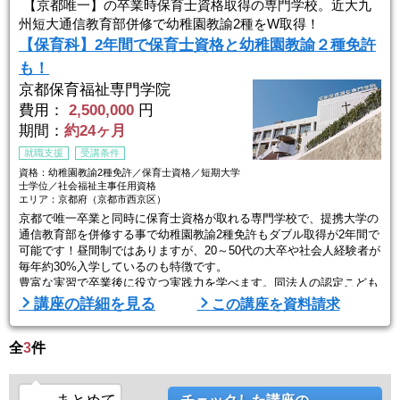
生活を身近に感じながら受ける授業は見学でも実習でもない新しい養
【京都唯一】の卒業時保育士資格取得の専門学校。近大九
成スタイルです。
州短大通信教育部併修で幼稚園教諭2種をW取得！
【保育科】2年間で保育士資格と幼稚園教諭２種免許
提携大学の通信教育部を併 ...
も！
京都保育福祉専門学院
費用：
2,500,000
円
期間：
約24ヶ月
就職支援
受講条件
資格：幼稚園教諭2種免許／保育士資格／短期大学
士学位／社会福祉主事任用資格
エリア：京都府（京都市西京区）
京都で唯一卒業と同時に保育士資格が取れる専門学校で、提携大学の
通信教育部を併修する事で幼稚園教諭2種免許もダブル取得が2年間で
可能です！昼間制ではありますが、20～50代の大卒や社会人経験者が
毎年約30%入学しているのも特徴です。
豊富な実習で卒業後に役立つ実践力を学べます。同法人の認定こども
園での授業は見学でも実習でもない新しい養成スタイルです。
講座の詳細を見る
この講座を資料請求
※併修により短期大学士学位や社会福祉主事任用資格も取得が可能で
す。
全
3
件