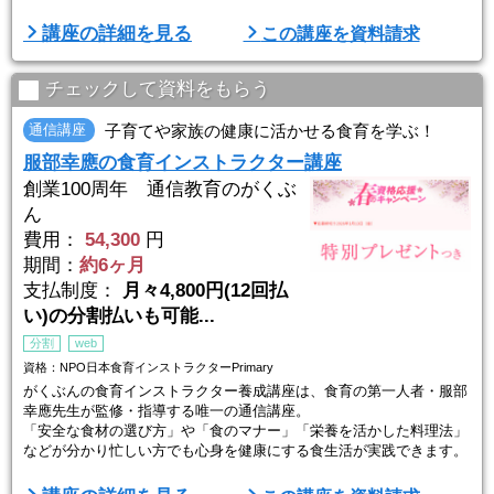
★POINT1
講座の詳細を見る
この講座を資料請求
6ヶ月で合格力が身につく濃密カリキュラム
ヒューマンアカデミーが、全国平均（約20％）の3倍越えの合格率を
誇るその理由は「濃密カリキュラム」にあります。膨大な出題範囲か
チェックして資料をもらう
ら試験合格に直結する知識だけを徹底的に絞り込み、必要最小限の学
習量で最短6ヶ月で合格を目指せます。
通信講座
子育てや家族の健康に活かせる食育を学ぶ！
服部幸應の食育インストラクター講座
★POI ...
創業100周年 通信教育のがくぶ
ん
費用：
54,300
円
期間：
約6ヶ月
支払制度：
月々4,800円(12回払
い)の分割払いも可能...
分割
web
資格：NPO日本食育インストラクターPrimary
がくぶんの食育インストラクター養成講座は、食育の第一人者・服部
幸應先生が監修・指導する唯一の通信講座。
「安全な食材の選び方」や「食のマナー」「栄養を活かした料理法」
などが分かり忙しい方でも心身を健康にする食生活が実践できます。
写真・イラスト満載のわかりやすいテキストや、ドラマ仕立てで楽し