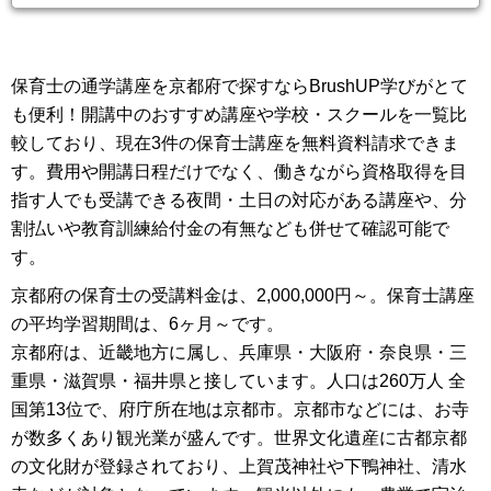
●幼児教育学科での学びのポイント●
【求められる知識をバランス良く学べる】
専門性の高い先生になるには、理論的な知識と実践にかかわる知識を
保育士の通学講座を京都府で探すならBrushUP学びがとて
バランスよく身につけることが大切です。それぞれを系統的に配置し
たカリキュラムで、現場が必要とする ...
も便利！開講中のおすすめ講座や学校・スクールを一覧比
較しており、現在3件の保育士講座を無料資料請求できま
す。費用や開講日程だけでなく、働きながら資格取得を目
指す人でも受講できる夜間・土日の対応がある講座や、分
割払いや教育訓練給付金の有無なども併せて確認可能で
す。
京都府の保育士の受講料金は、2,000,000円～。保育士講座
の平均学習期間は、6ヶ月～です。
京都府は、近畿地方に属し、兵庫県・大阪府・奈良県・三
重県・滋賀県・福井県と接しています。人口は260万人 全
国第13位で、府庁所在地は京都市。京都市などには、お寺
が数多くあり観光業が盛んです。世界文化遺産に古都京都
の文化財が登録されており、上賀茂神社や下鴨神社、清水