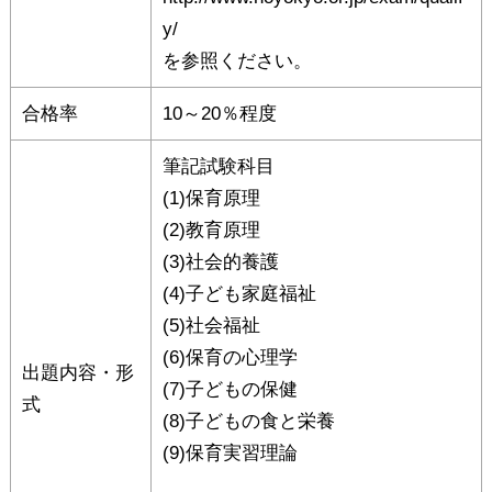
y/
を参照ください。
合格率
10～20％程度
筆記試験科目
(1)保育原理
(2)教育原理
(3)社会的養護
(4)子ども家庭福祉
(5)社会福祉
(6)保育の心理学
出題内容・形
(7)子どもの保健
式
(8)子どもの食と栄養
(9)保育実習理論