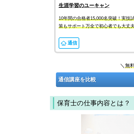
生涯学習のユーキャン
10年間の合格者15,000名突破！実技
策もサポート万全で初心者でも大丈
通信
＼
無
通信講座を比較
保育士の仕事内容とは？