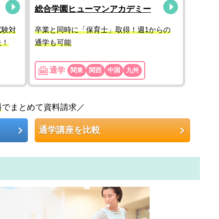
総合学園ヒューマンアカデミー
試験対
卒業と同時に「保育士」取得！週1からの
夫！
通学も可能
通学
関東
関西
中国
九州
料
でまとめて資料請求／
通学講座を比較