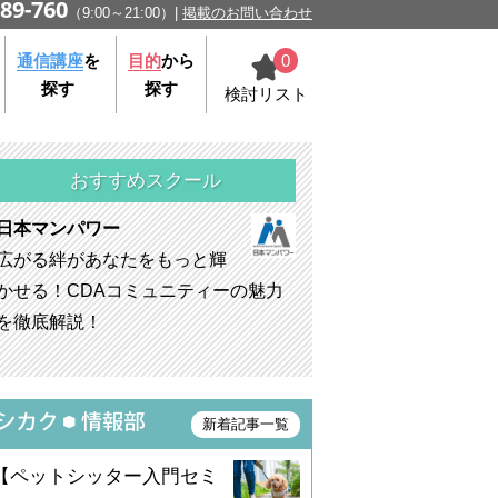
89-760
（9:00～21:00）
掲載のお問い合わせ
0
通信講座
を
目的
から
探す
探す
検討リスト
おすすめスクール
日本マンパワー
広がる絆があなたをもっと輝
かせる！CDAコミュニティーの魅力
を徹底解説！
新着記事一覧
【ペットシッター入門セミ