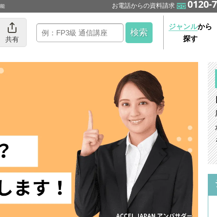
0120-7
お電話からの資料請求
可能
ジャンル
から
探す
共有