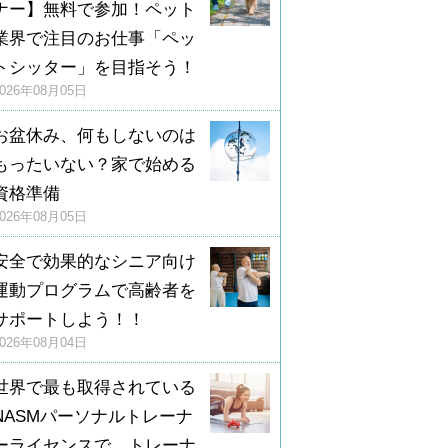
ナー】無料で参加！ペット
業界で注目のお仕事「ペッ
トシッター」を目指そう！
2026年08月05日
お盆休み、何もしないのは
もったいない？家で始める
資格準備
2026年08月05日
安全で効果的なシニア向け
運動プログラムで高齢者を
サポートしよう！！
2026年08月04日
世界で最も取得されている
NASMパーソナルトレーナ
ーライセンスで、トレーナ