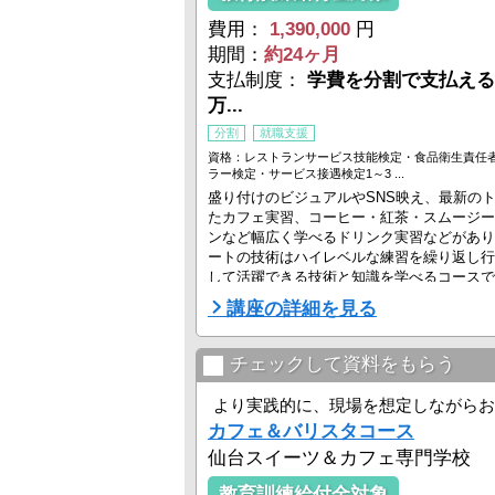
費用：
1,390,000
円
期間：
約24ヶ月
支払制度：
学費を分割で支払える
万...
分割
就職支援
資格：レストランサービス技能検定・食品衛生責任
ラー検定・サービス接遇検定1～3 ...
盛り付けのビジュアルやSNS映え、最新の
たカフェ実習、コーヒー・紅茶・スムージー
ンなど幅広く学べるドリンク実習などがあり
ートの技術はハイレベルな練習を繰り返し行
して活躍できる技術と知識を学べるコースで
講座の詳細を見る
チェックして資料をもらう
より実践的に、現場を想定しながらお
カフェ＆バリスタコース
仙台スイーツ＆カフェ専門学校
教育訓練給付金対象