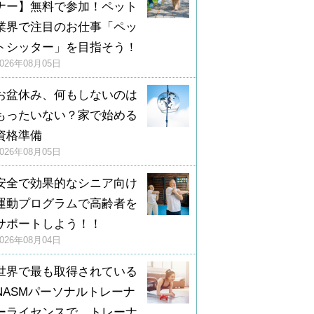
ナー】無料で参加！ペット
業界で注目のお仕事「ペッ
トシッター」を目指そう！
2026年08月05日
お盆休み、何もしないのは
もったいない？家で始める
資格準備
2026年08月05日
安全で効果的なシニア向け
運動プログラムで高齢者を
サポートしよう！！
2026年08月04日
世界で最も取得されている
NASMパーソナルトレーナ
ーライセンスで、トレーナ