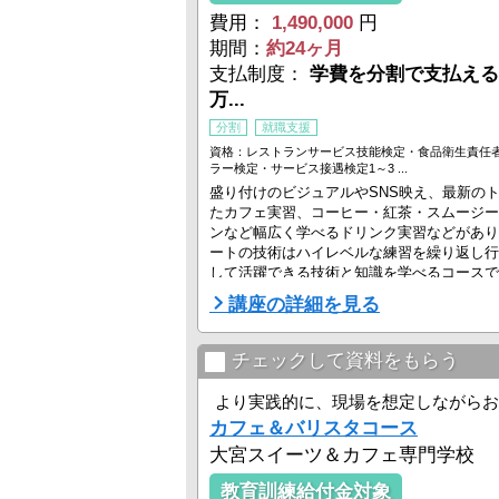
費用：
1,490,000
円
期間：
約24ヶ月
支払制度：
学費を分割で支払える
万...
分割
就職支援
資格：レストランサービス技能検定・食品衛生責任
ラー検定・サービス接遇検定1～3 ...
盛り付けのビジュアルやSNS映え、最新の
たカフェ実習、コーヒー・紅茶・スムージー
ンなど幅広く学べるドリンク実習などがあり
ートの技術はハイレベルな練習を繰り返し行
して活躍できる技術と知識を学べるコースで
講座の詳細を見る
チェックして資料をもらう
より実践的に、現場を想定しながらお
カフェ＆バリスタコース
大宮スイーツ＆カフェ専門学校
教育訓練給付金対象