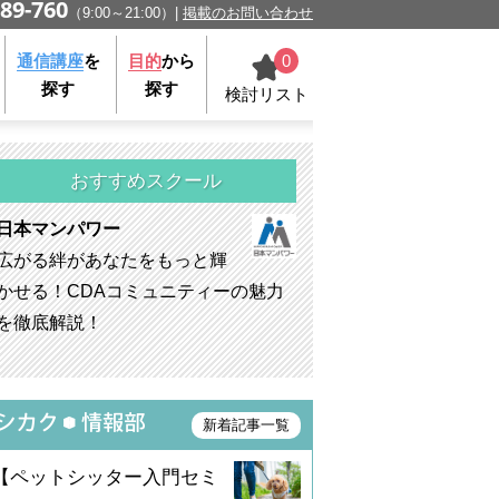
89-760
（9:00～21:00）
掲載のお問い合わせ
0
通信講座
を
目的
から
探す
探す
検討リスト
おすすめスクール
日本マンパワー
広がる絆があなたをもっと輝
かせる！CDAコミュニティーの魅力
を徹底解説！
新着記事一覧
【ペットシッター入門セミ