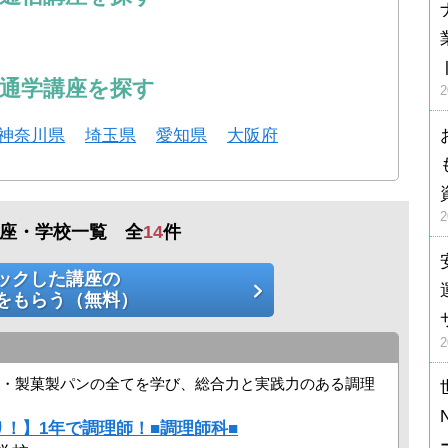
の通学講座を探す
神奈川県
埼玉県
愛知県
大阪府
座・学校一覧 全
14
件
ックした講座の
をもらう（無料）
・製菓製パンの全てを学び、総合力と実践力のある調理
り！】1年で調理師！■調理師科■