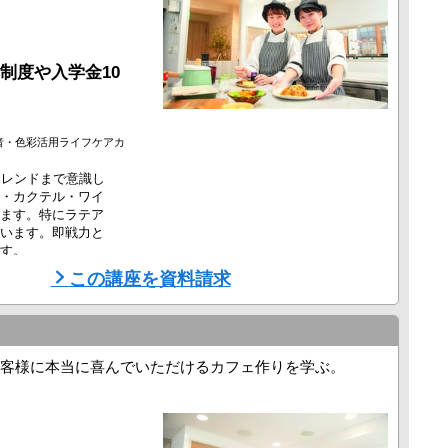
制度や入学金10
者・色彩活用ライフケアカ
トレンドまで意識し
・カクテル・ワイ
ます。特にラテア
います。即戦力と
す。
この講座を資料請求
客様に本当に喜んでいただけるカフェ作りを学ぶ。