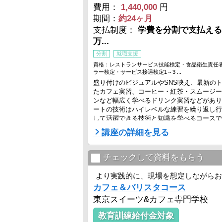
費用：
1,440,000
円
期間：
約24ヶ月
支払制度：
学費を分割で支払える
万...
分割
就職支援
資格：レストランサービス技能検定・食品衛生責任
ラー検定・サービス接遇検定1～3 ...
盛り付けのビジュアルやSNS映え、最新の
たカフェ実習、コーヒー・紅茶・スムージー
ンなど幅広く学べるドリンク実習などがあり
ートの技術はハイレベルな練習を繰り返し行
して活躍できる技術と知識を学べるコースで
講座の詳細を見る
チェックして資料をもらう
より実践的に、現場を想定しながらお
カフェ＆バリスタコース
東京スイーツ&カフェ専門学校
教育訓練給付金対象