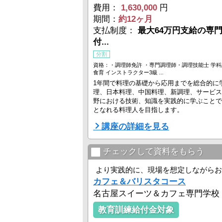
費用：
1,630,000
円
期間：
約12ヶ月
支払制度：
最大64万円支給の専
付...
分割
資格：・調理師免許 ・専門調理師・調理技能士 学科
食育 インストラクター3級 ...
1年間で料理の基礎から応用までを総合的に
理、日本料理、中国料理、新調理、サービス
野における技術、知識を実践的に学ぶことで
となれる料理人を目指します。
講座の詳細を見る
チェックして資料をもらう
より実践的に、現場を想定しながらお
カフェ＆バリスタコース
名古屋スイーツ＆カフェ専門学校
教育訓練給付金対象