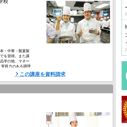
学校
本・中華・製菓製
でを習得。また講
品学の他、マネー
と実践力のある調理
この講座を資料請求
人材を育てるカリキュ
り約10件の求人があ
や西洋・日本・中国
..