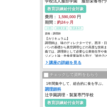
学校法人服部学園 服部栄養専門
教育訓練給付金対象
費用：
1,590,000
円
期間：
約24ヶ月
分割
就職支援
受講条件
資格：調理師
【カリキュラム】
調理師は、味のディレクターです。西洋・日
パンの基礎から真空調理などの高度な技術ま
義では、調理師として必要な公衆衛生学や食
ジメント論・外食産業論等も学び、“総合力
師”を育成します。
講座の詳細を見る
【就職実績】
担任の親身な就職指導と、“現場が求める”
チェックして資料をもらう
ラムで、就職先からの信頼も厚く、1人当た
ります（2011年3月卒業生実績）。ホテル
1年間集中して、総合的に食を学ぶ。
料理のレストラン、製菓製パン店でのシェフ .
調理師科
辻学園調理・製菓専門学校
教育訓練給付金対象