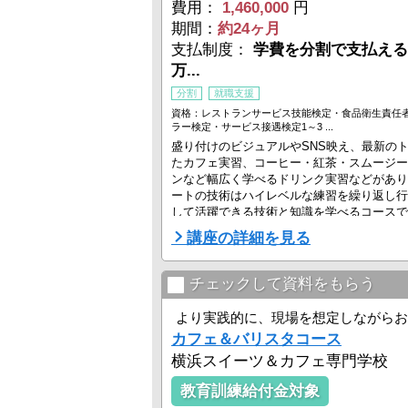
費用：
1,460,000
円
期間：
約24ヶ月
支払制度：
学費を分割で支払える
万...
分割
就職支援
資格：レストランサービス技能検定・食品衛生責任
ラー検定・サービス接遇検定1～3 ...
盛り付けのビジュアルやSNS映え、最新の
たカフェ実習、コーヒー・紅茶・スムージー
ンなど幅広く学べるドリンク実習などがあり
ートの技術はハイレベルな練習を繰り返し行
して活躍できる技術と知識を学べるコースで
講座の詳細を見る
チェックして資料をもらう
より実践的に、現場を想定しながらお
カフェ＆バリスタコース
横浜スイーツ＆カフェ専門学校
教育訓練給付金対象