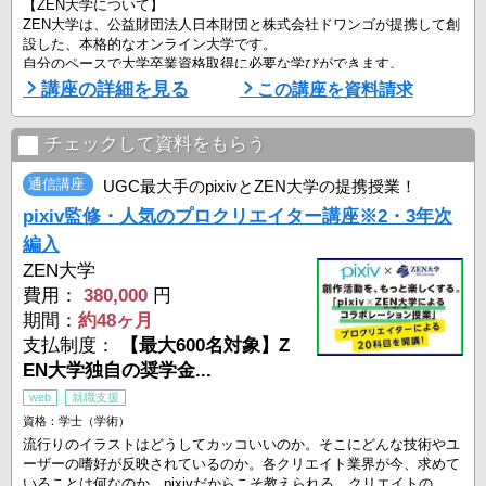
【ZEN大学について】
ZEN大学は、公益財団法人日本財団と株式会社ドワンゴが提携して創
設した、本格的なオンライン大学です。
自分のペースで大学卒業資格取得に必要な学びができます。
講座の詳細を見る
この講座を資料請求
「数理」「情報」「文化・思想」「社会・ネットワーク」「経済・マ
ーケット」「デジタル産業」の6つの分野とAIを融合した授業が多数
あります。
チェックして資料をもらう
AIを活用し、様々な分野・業種で活躍する人材の輩出を目指します。
通信講座
UGC最大手のpixivとZEN大学の提携授業！
【科目について】
pixiv監修・人気のプロクリエイター講座※2・3年次
「Web・UI/UX・デザイ ...
編入
ZEN大学
費用：
380,000
円
期間：
約48ヶ月
支払制度：
【最大600名対象】Z
EN大学独自の奨学金...
web
就職支援
資格：学士（学術）
流行りのイラストはどうしてカッコいいのか。そこにどんな技術やユ
ーザーの嗜好が反映されているのか。各クリエイト業界が今、求めて
いることは何なのか。pixivだからこそ教えられる、クリエイトの