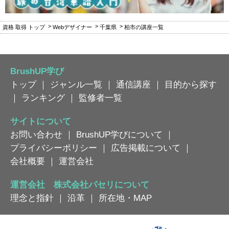
資格 取得 トップ
Webデザイナー
千葉県
柏市の講座一覧
BrushUP学び
トップ
｜
ジャンル一覧
｜
通信講座
｜
目的から探す
｜
ランキング
｜
監修者一覧
サイトについて
お問い合わせ
｜
BrushUP学びについて
｜
プライバシーポリシー
｜
広告掲載について
｜
会社概要
｜
運営会社
運営会社 株式会社パセリについて
理念と指針
｜
沿革
｜
所在地・MAP