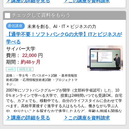
講座の詳細を見る
この講座を資料請求
■選抜方法
本学では、Web出願時に&#12042;力する「志望理由・&#12073;論&#1
チェックして資料をもらう
2098;」による&#12042;学選考を&#12175;います。
通信講座
未来を創る、AI・IT × ビジネスの力
詳しくは『学生募集要項』をご確認ください。
【通学不要！ソフトバンクGの大学】ITとビジネスが
・・━━・・━━・・━━・・━━・・
学べる
★いつでも、どこでも好きな場所か ...
サイバー大学
費用：
22,000
円
期間：
約48ヶ月
web
就職支援
資格：・学士号 ・ITパスポート試験 ・基本情報技
術者試験 ・応用情報技術者試験 ・プロジェクトマ
ネジ ...
2007年にソフトバンクグループが開学（文部科学省認可）した、10
0％オンラインで学べる大学で、授業は24時間いつでも受講OK。自宅
でも、カフェでも、移動中でも、自分のライフスタイルに合わせて学
べます。高校卒業後すぐ進学する人はもちろん、働きながら学ぶ人
や、やりたいことを探すなかで進学した人など、年齢も地域も関係な
く、多くの学生が学んでいます。AI、商品開発、データサイエンス、
講座の詳細を見る
この講座を資料請求
セキュリティ、アプリ開発、デジタルマーケティング、生成Al活用、
起業、経営など、これからの社会で通用する分野を中心に、「 ...