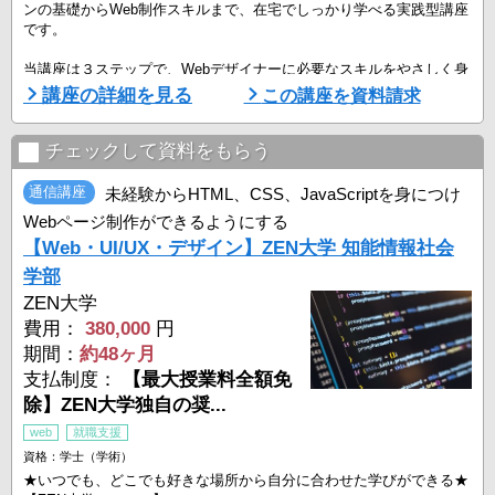
ンの基礎からWeb制作スキルまで、在宅でしっかり学べる実践型講座
です。
当講座は３ステップで、Webデザイナーに必要なスキルをやさしく身
につけられます。
講座の詳細を見る
この講座を資料請求
メイン教材は動画レッスン！最初の知識パートでは、デザインするう
えで必要な基礎知識を固めていきます。次に実践パートでは、講師の
操作をお手本に、実際に自分の手も動かしてスキルを身につけます。
チェックして資料をもらう
最後に、学んだ知識とスキルを活かして添削課題にチャレンジ！ステ
ップを踏むことでムリなく学習を ...
通信講座
未経験からHTML、CSS、JavaScriptを身につけ
Webページ制作ができるようにする
【Web・UI/UX・デザイン】ZEN大学 知能情報社会
学部
ZEN大学
費用：
380,000
円
期間：
約48ヶ月
支払制度：
【最大授業料全額免
除】ZEN大学独自の奨...
web
就職支援
資格：学士（学術）
★いつでも、どこでも好きな場所から自分に合わせた学びができる★