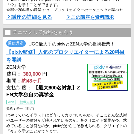
「今」を学ぶことができます。
全部で20科目の授業では、プロクリエイターのテクニックが学べた
り、自身の作品を添削してもらえたりします。
講座の詳細を見る
この講座を資料請求
ZEN 大学は、これまで地理的、経済的な事情から「通学」がネック
となり大学進学を諦めてきた方に開かれた大学です。
チェックして資料をもらう
オンラインの学びで卒業に必要な単位を全て取得できます。
情報 ...
通信講座
UGC最大手のpixivとZEN大学の提携授業！
【pixiv監修】人気のプロクリエイターによる20科目
を開講
ZEN大学
費用：
380,000
円
期間：
約48ヶ月
支払制度：
【最大600名対象】Z
EN大学独自の奨学金...
web
就職支援
資格：学士（学術）
はやっているイラストはどうしてカッコいいのか。そこにどんな技術
やユーザーの嗜好が反映されているのか。各クリエイト業界が今、求
めていることは何なのか。pixivだからこそ教えられる、クリエイトの
「今」を学ぶことができます。