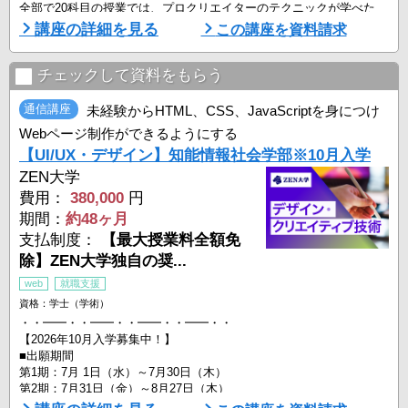
全部で20科目の授業では、プロクリエイターのテクニックが学べた
り、自身の作品を添削してもらえたりします。
講座の詳細を見る
この講座を資料請求
さらに、ものづくりだけでは終わらない、キャリアを視野に入れた授
業も開設します。
チェックして資料をもらう
ZEN 大学は、これまで地理的、経済的な事情から「通学」がネック
となり大学進学を諦めてきた ...
通信講座
未経験からHTML、CSS、JavaScriptを身につけ
Webページ制作ができるようにする
【UI/UX・デザイン】知能情報社会学部※10月入学
ZEN大学
費用：
380,000
円
期間：
約48ヶ月
支払制度：
【最大授業料全額免
除】ZEN大学独自の奨...
web
就職支援
資格：学士（学術）
・・━━・・━━・・━━・・━━・・
【2026年10月入学募集中！】
■出願期間
第1期：7月 1日（水）～7月30日（木）
第2期：7月31日（金）～8月27日（木）
第3期：8月28日（金）～9月24日（木）