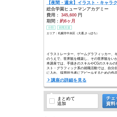
【夜間・週末】イラスト・キャラ
総合学園ヒューマンアカデミー
費用：
345,600
円
期間：
約6ヶ月
分割
就職支援
エリア：札幌市中央区（大通,さっぽろ）
イラストレーター、ゲームグラフィッカー、キ
のうえで、世界観を構築し、その世界観をい
本講座では、手描きのスキルやCGのスキル
スト・グラフィック系の就職活動では、自分
に入れ、採用担当者にアピールするための作
講座の詳細を見る
チェ
まとめて
追加
資料