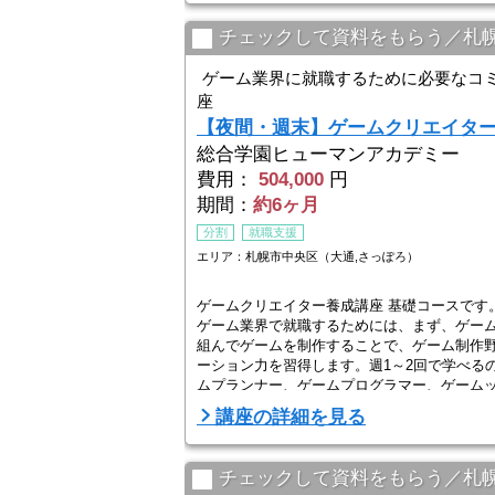
チェックして資料をもらう／札
ゲーム業界に就職するために必要なコ
座
【夜間・週末】ゲームクリエイタ
総合学園ヒューマンアカデミー
費用：
504,000
円
期間：
約6ヶ月
分割
就職支援
エリア：札幌市中央区（大通,さっぽろ）
ゲームクリエイター養成講座 基礎コースです
ゲーム業界で就職するためには、まず、ゲー
組んでゲームを制作することで、ゲーム制作
ーション力を習得します。週1～2回で学べる
ムプランナー、ゲームプログラマー、ゲーム
講座の詳細を見る
【初心者からでも安心な現役クリエイターか
...
チェックして資料をもらう／札