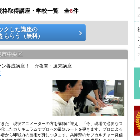
資格取得講座・学校一覧 全
6
件
ックした講座の
をもらう（無料）
幌市中央区
マン養成講座！ ☆夜間・週末講座
座
てきた、現役アニメーターの方を講師に迎え、『今、現場で必要なス
特化したカリキュラムでプロへの最短ルートを導きます。プロによる
心者から即戦力の技術が身につきます。兵庫県のサブカルチャー発信