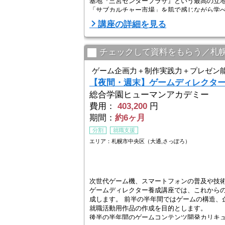
基地『三宮センタープラザ』という最高の立
「サブカルチャー市場」を肌で感じながら学べ
講座の詳細を見る
チェックして資料をもらう／札
ゲーム企画力＋制作実践力＋プレゼン
【夜間・週末】ゲームディレクタ
総合学園ヒューマンアカデミー
費用：
403,200
円
期間：
約6ヶ月
分割
就職支援
エリア：札幌市中央区（大通,さっぽろ）
次世代ゲーム機、スマートフォンの普及や技
ゲームディレクター養成講座では、これから
成します。 前半の半年間ではゲームの構造、
就職活動用作品の作成を目的とします。
後半の半年間のゲームコンテンツ開発カリキ