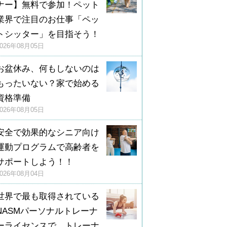
ナー】無料で参加！ペット
業界で注目のお仕事「ペッ
トシッター」を目指そう！
2026年08月05日
お盆休み、何もしないのは
もったいない？家で始める
資格準備
2026年08月05日
安全で効果的なシニア向け
運動プログラムで高齢者を
サポートしよう！！
2026年08月04日
世界で最も取得されている
NASMパーソナルトレーナ
ーライセンスで、トレーナ