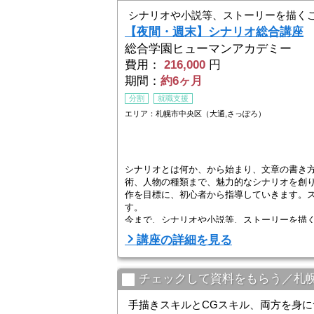
シナリオや小説等、ストーリーを描く
【夜間・週末】シナリオ総合講座
総合学園ヒューマンアカデミー
費用：
216,000
円
期間：
約6ヶ月
分割
就職支援
エリア：札幌市中央区（大通,さっぽろ）
シナリオとは何か、から始まり、文章の書き
術、人物の種類まで、魅力的なシナリオを創り
作を目標に、初心者から指導していきます。ス
す。
今まで、シナリオや小説等、ストーリーを描
らない。。。と考えていた方！大学等学校に通い
講座の詳細を見る
チェックして資料をもらう／札
手描きスキルとCGスキル、両方を身