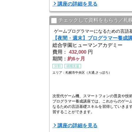
際にゲームを作成し、制作の中で技術力の向上と
講座の詳細を見る
チェックして資料をもらう／札
ゲームプログラマーになるための言語
【夜間・週末】プログラマー養成
総合学園ヒューマンアカデミー
費用：
432,000
円
期間：
約6ヶ月
分割
就職支援
エリア：札幌市中央区（大通,さっぽろ）
次世代ゲーム機、スマートフォンの普及や技
プログラマー養成講座では、これからのゲーム
なるための言語基礎スキルを習得していきま
習することができます。
ヒューマンアカデミーで次世代のトップクリ
講座の詳細を見る