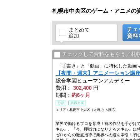
札幌市中央区のゲーム・アニメの
チェ
まとめて
追加
資料
チェックして資料をもらう／札
「手書き」と「動画」に特化した動画
【夜間・週末】アニメーション講
総合学園ヒューマンアカデミー
費用：
302,400
円
期間：
約6ヶ月
分割
就職支援
エリア：札幌市中央区（大通,さっぽろ）
業界で働けるプロを育成！有名作品を手がけ
キル』、『今、即戦力になりえるスキル』に
ゼロからの徹底指導で業界への道を牽引！初