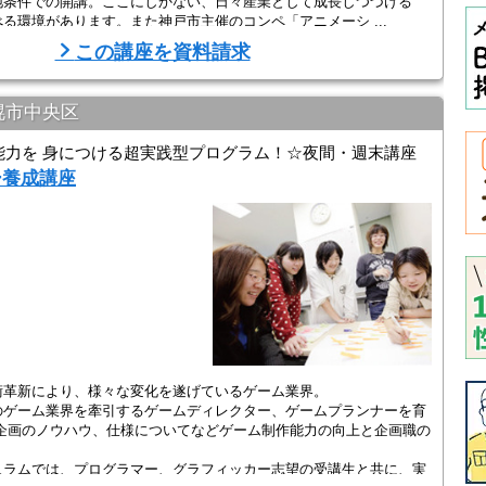
地条件での開講。ここにしかない、日々産業として成長しつづける
る環境があります。また神戸市主催のコンペ「アニメーシ ...
この講座を資料請求
幌市中央区
能力を 身につける超実践型プログラム！☆夜間・週末講座
ー養成講座
術革新により、様々な変化を遂げているゲーム業界。
のゲーム業界を牽引するゲームディレクター、ゲームプランナーを育
企画のノウハウ、仕様についてなどゲーム制作能力の向上と企画職の
ュラムでは、プログラマー、グラフィッカー志望の受講生と共に、実