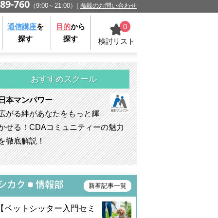
89-760
（9:00～21:00）
掲載のお問い合わせ
0
通信講座
を
目的
から
探す
探す
検討リスト
おすすめスクール
日本マンパワー
広がる絆があなたをもっと輝
かせる！CDAコミュニティーの魅力
を徹底解説！
新着記事一覧
【ペットシッター入門セミ