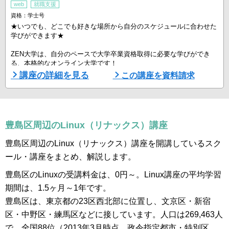
web
就職支援
資格：学士号
★いつでも、どこでも好きな場所から自分のスケジュールに合わせた
学びができます★
ZEN大学は、自分のペースで大学卒業資格取得に必要な学びができ
る、本格的なオンライン大学です！
講座の詳細を見る
この講座を資料請求
知能情報社会学部では、
「数理」「情報」「文化・思想」「社会・ネットワーク」「経済・マ
ーケット」「デジタル産業」の学問領域を超えた6つの分野から、
単位修得のための学びを選択できます。
これらを学ぶことで、AI 社会を生き抜く人材として必要なリテラシ
豊島区周辺のLinux（リナックス）講座
ーを身に付けることもできます。
豊島区周辺のLinux（リナックス）講座を開講しているスク
特に「情報」分野のカリキュラムでは、 ...
ール・講座をまとめ、解説します。
豊島区のLinuxの受講料金は、0円～。Linux講座の平均学習
期間は、1.5ヶ月～1年です。
豊島区は、東京都の23区西北部に位置し、文京区・新宿
区・中野区・練馬区などに接しています。人口は269,463人
で、全国88位（2013年3月時点。政令指定都市・特別区