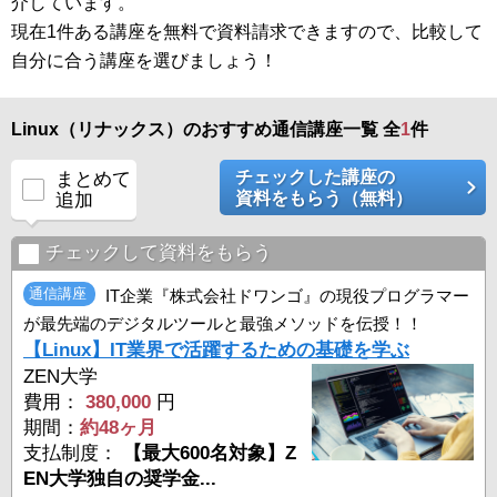
介しています。
現在1件ある講座を無料で資料請求できますので、比較して
自分に合う講座を選びましょう！
Linux（リナックス）のおすすめ通信講座一覧 全
1
件
チェックした講座の
まとめて
資料をもらう（無料）
追加
チェックして資料をもらう
通信講座
IT企業『株式会社ドワンゴ』の現役プログラマー
が最先端のデジタルツールと最強メソッドを伝授！！
【Linux】IT業界で活躍するための基礎を学ぶ
ZEN大学
費用：
380,000
円
期間：
約48ヶ月
支払制度：
【最大600名対象】Z
EN大学独自の奨学金...