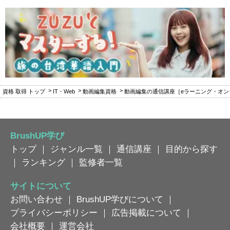
資格 取得 トップ
IT・Web
動画編集資格
動画編集の通信講座［eラーニング・オン
BrushUP学び
トップ
｜
ジャンル一覧
｜
通信講座
｜
目的から探す
｜
ランキング
｜
監修者一覧
サイトについて
お問い合わせ
｜
BrushUP学びについて
｜
プライバシーポリシー
｜
広告掲載について
｜
会社概要
｜
運営会社