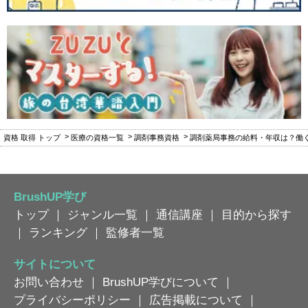
資格 取得 トップ
医療の資格一覧
調剤事務資格
調剤薬局事務の給料・年収は？働
BrushUP学び
トップ
｜
ジャンル一覧
｜
通信講座
｜
目的から探す
｜
ランキング
｜
監修者一覧
サイトについて
お問い合わせ
｜
BrushUP学びについて
｜
プライバシーポリシー
｜
広告掲載について
｜