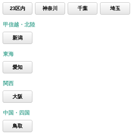
23区内
神奈川
千葉
埼玉
甲信越・北陸
新潟
東海
愛知
関西
大阪
中国・四国
鳥取