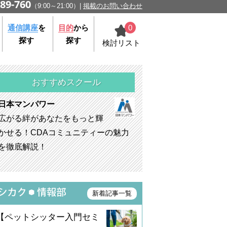
89-760
（9:00～21:00）
掲載のお問い合わせ
0
通信講座
を
目的
から
探す
探す
検討リスト
おすすめスクール
日本マンパワー
広がる絆があなたをもっと輝
かせる！CDAコミュニティーの魅力
を徹底解説！
新着記事一覧
【ペットシッター入門セミ