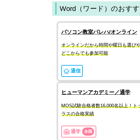
Word（ワード）のおす
パソコン教室パレハ/オンライン
オンラインだから時間や曜日も選び
どこからでも参加可能
通信
ヒューマンアカデミー／通学
MOS試験合格者数16,000名以上！ト
ラスの合格実績
通学
全国