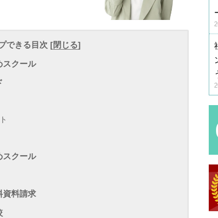
プできる目次 [
閉じる
]
めスクール
ド
ト
めスクール
料資料請求
較