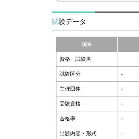
試験データ
項目
資格・試験名
試験区分
-
主催団体
-
受験資格
-
合格率
-
出題内容・形式
-