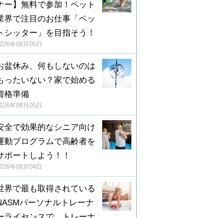
ナー】無料で参加！ペット
業界で注目のお仕事「ペッ
トシッター」を目指そう！
2026年08月05日
お盆休み、何もしないのは
もったいない？家で始める
資格準備
2026年08月05日
安全で効果的なシニア向け
運動プログラムで高齢者を
サポートしよう！！
2026年08月04日
世界で最も取得されている
NASMパーソナルトレーナ
ーライセンスで、トレーナ