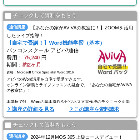
チェックして資料をもらう
通信講座
【あなたの家がAVIVAの教室に！】ZOOMを活用
したライブ指導！
【自宅で受講！】Word機能学習（基本）
パソコンスクール アビバ/通信
費用：
75,240
円
期間：
約2ヶ月
資格：Microsoft Office Specialist Word 2016
アビバのWord講座を自宅で受講できます。
オンライン講義とライブレッスンの融合で、「あなたの自宅がAVIVA
の教室に」！
本講座では、Wordの基本操作やビジネス文書作成のテクニックを学
習。
講座の詳細を見る
この講座を資料請求
着実な基礎スキルの習得を目指します。
授業形式は、「インプット映像視聴＆課題演習→個別フィードバッ
チェックして資料をもらう
ク」。
課題演習時は講師とマンツーマン状態！
通信講座
2024年12月MOS 365 上級コースデビュー！