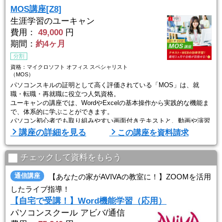
操作のフィードバックやポイントのアドバイスがみっちり受けられま
MOS講座[Z8]
す。
生涯学習のユーキャン
また、オンライン講義時もチャット・音声で質問できますので「ただ
費用：
49,000
円
聞くだけ」のオンデマンド講 ...
期間：
約4ヶ月
分割
資格：マイクロソフト オフィス スペシャリスト
（MOS）
パソコンスキルの証明として高く評価されている「MOS」は、就
職・転職・再就職に役立つ人気資格。
ユーキャンの講座では、WordやExcelの基本操作から実践的な機能ま
で、体系的に学ぶことができます。
パソコン初心者でも取り組みやすい画面付きテキストと、動画や演習
問題がセットになった教材構成。説明のステップを細かくし、Word
講座の詳細を見る
この講座を資料請求
やExcelの学習が初心者でも無理なく理解できるよう、丁寧な解説を
心がけています。
また、実際のパソコン画面の図を大きく載せ、操作をイメージしやす
チェックして資料をもらう
いようになっています。
スム ...
通信講座
【あなたの家がAVIVAの教室に！】ZOOMを活用
したライブ指導！
【自宅で受講！】Word機能学習（応用）
パソコンスクール アビバ/通信