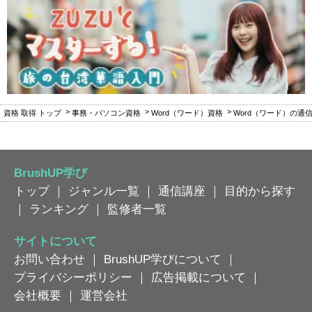
資格 取得 トップ
事務・パソコン資格
Word（ワード）資格
Word（ワード）の通
BrushUP学び
トップ
｜
ジャンル一覧
｜
通信講座
｜
目的から探す
｜
ランキング
｜
監修者一覧
サイトについて
お問い合わせ
｜
BrushUP学びについて
｜
プライバシーポリシー
｜
広告掲載について
｜
会社概要
｜
運営会社