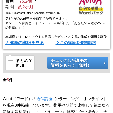
費用：
75,240
円
期間：
約2ヶ月
資格：Microsoft Office Specialist Word 2016
アビバのWord講座を自宅で受講できます。
オンライン講義とライブレッスンの融合で、「あなたの自宅がAVIVA
の教室に」！
本講座では、レイアウトを意識したビジネス文書の作成や図形を駆使
した文書作成のテクニックを学習。
講座の詳細を見る
この講座を資料請求
ビジネスで使える応用スキルの習得を目指します。
授業形式は、「インプット映像視聴＆課題演習→個別フィードバッ
ク」。
まとめて
チェックした講座の
課題演習時は講師とマンツーマン状態！
追加
資料をもらう（無料）
操作のフィードバックやポイントのアドバイスがみっちり受けられま
す。
全
3
件
また、オンライン講義時もチャット・音声で質問できます ...
Word（ワード）の
通信講座
［eラーニング・オンライン］
を現在3件掲載しています。費用や期間で比較して気になる
講座を資料請求しましょう。一度に比較したい場合は、チ