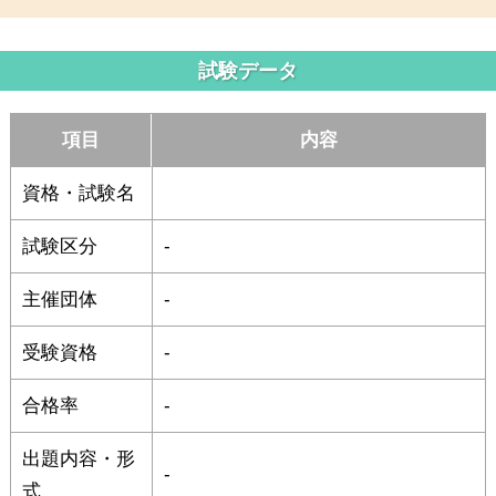
試験データ
項目
内容
資格・試験名
試験区分
-
主催団体
-
受験資格
-
合格率
-
出題内容・形
-
式