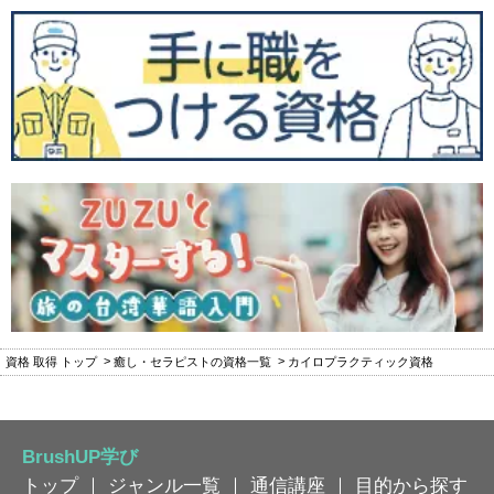
資格 取得 トップ
癒し・セラピストの資格一覧
カイロプラクティック資格
BrushUP学び
トップ
｜
ジャンル一覧
｜
通信講座
｜
目的から探す