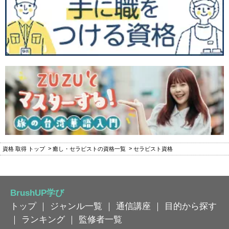
資格 取得 トップ
癒し・セラピストの資格一覧
セラピスト資格
BrushUP学び
トップ
｜
ジャンル一覧
｜
通信講座
｜
目的から探す
｜
ランキング
｜
監修者一覧