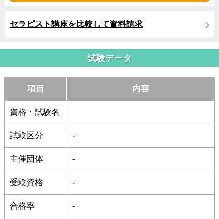
セラピスト講座を比較して資料請求
試験データ
項目
内容
資格・試験名
試験区分
-
主催団体
-
受験資格
-
合格率
-