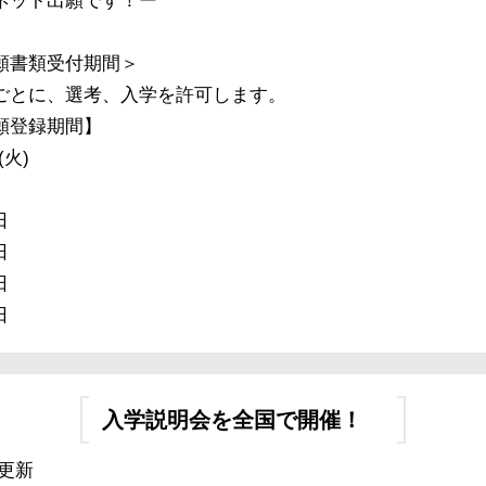
ネット出願です！ー
願書類受付期間＞
ごとに、選考、入学を許可します。
願登録期間】
(火)
】
日
日
日
日
入学説明会を全国で開催！
9 更新