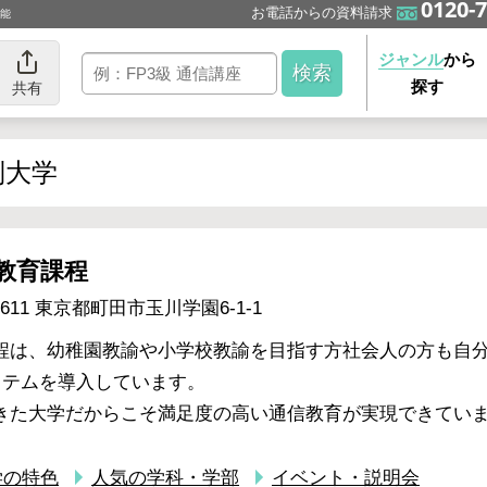
0120-7
お電話からの資料請求
可能
ジャンル
から
探す
共有
制大学
教育課程
611
東京都町田市玉川学園6-1-1
程は、幼稚園教諭や小学校教諭を目指す方社会人の方も自
ステムを導入しています。
きた大学だからこそ満足度の高い通信教育が実現できてい
学の特色
人気の学科・学部
イベント・説明会