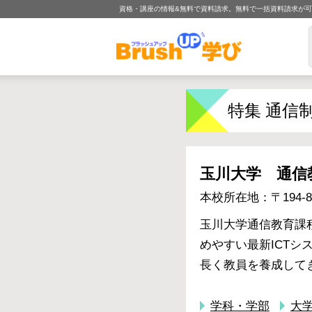
資格・講座の情報&無料で資料請求。無料で一括資料請求が
特集 通信
玉川大学 通信
本校所在地：〒194-8
玉川大学通信教育課
めやすい最新ICTシ
長く教員を養成して
学科・学部
大