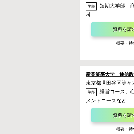
短期大学部 
学部
科
資料を請
概要・特
産業能率大学 通信教
東京都世田谷区等々力6-
経営コース、
学部
メントコースなど
資料を請
概要・特