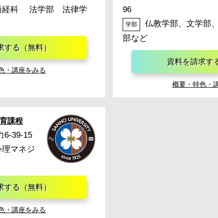
商経科 法学部 法律学
96
仏教学部、文学部
学部
部など
求する（無料）
資料を請求す
色・講座をみる
概要・特色・
育課程
39-15
心理マネジ
求する（無料）
色・講座をみる