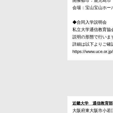
開催都市：鹿児島
会場：宝山宝山ホール＜鹿児
◆合同入学説明会
私立大学通信教育協
説明の形態で行いま
詳細は以下よりご確
https://www.uce.or.jp
近畿大学 通信教育部
大阪府東大阪市小若江3