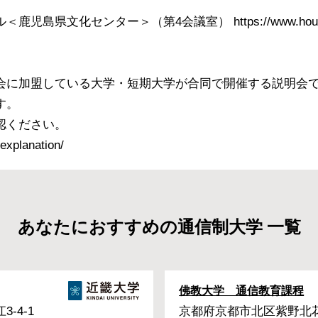
市
島県文化センター＞（第4会議室） https://www.houzanhal
会に加盟している大学・短期大学が合同で開催する説明会
す。
認ください。
/explanation/
あなたにおすすめの通信制大学 一覧
佛教大学 通信教育課程
-4-1
京都府京都市北区紫野北