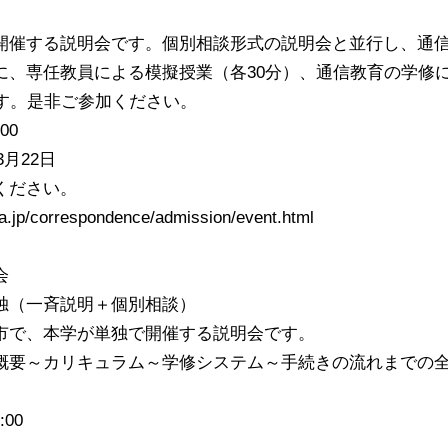
開催する説明会です。個別相談形式の説明会と並行し、通
に、専任教員による模擬授業（各30分）、通信教育の学修
ます。是非ご参加ください。
00
3月22日
ください。
a.jp/correspondence/admission/event.html
会
独（一斉説明＋個別相談）
市で、本学が単独で開催する説明会です。
概要～カリキュラム～学修システム～手続きの流れまでの
00