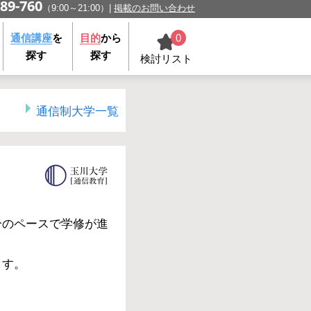
89-760
（9:00～21:00）
掲載のお問い合わせ
0
通信講座
を
目的
から
探す
探す
検討リスト
通信制大学一覧
分のペースで学修が進
ます。