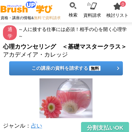
0
検索
資料請求
検討リスト
資格・講座の情報&
無料で資料請求
通
～人に接する仕事には必須！相手の心を開く心理学
学
～
心理カウンセリング ＜基礎マスタークラス＞
アカデメイア・カレッジ
この講座の資料を請求する
無料
ジャンル
：
占い
分割支払いOK