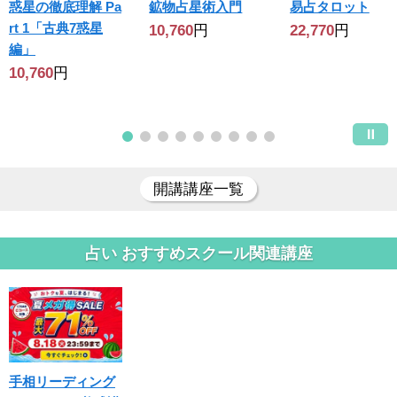
惑星の徹底理解 Pa
鉱物占星術入門
易占タロット
rt 1「古典7惑星
10,760
円
22,770
円
編」
10,760
円
開講講座一覧
占い おすすめスクール関連講座
手相リーディング