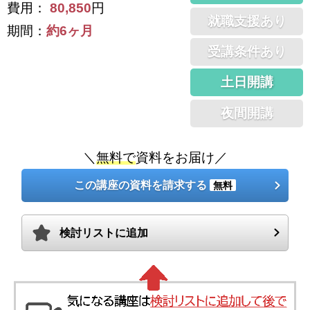
費用：
80,850
円
就職支援あり
期間：
約6ヶ月
受講条件あり
土日開講
夜間開講
＼
無料で
資料をお届け／
この講座の資料を請求する
無料
検討リストに追加