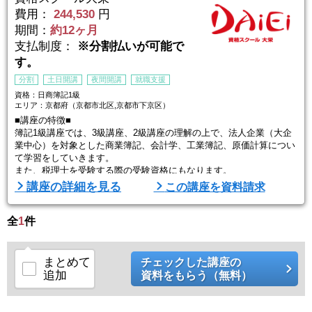
費用：
244,530
円
期間：
約12ヶ月
支払制度：
※分割払いが可能で
す。
分割
土日開講
夜間開講
就職支援
資格：日商簿記1級
エリア：京都府（京都市北区,京都市下京区）
■講座の特徴■
簿記1級講座では、3級講座、2級講座の理解の上で、法人企業（大企
業中心）を対象とした商業簿記、会計学、工業簿記、原価計算につい
て学習をしていきます。
また、税理士を受験する際の受験資格にもなります。
講座の詳細を見る
この講座を資料請求
検定試験合格のためには、問題演習が必要不可欠です。この講座で
は、単元別答案練習⇒統一模擬試験⇒直前ゼミの3部構成になってい
全
ます。
1
件
合格コースはインプットに加えアウトプットを重視した構成となって
おり、あなたの試験合格をサポート致します。
まとめて
チェックした講座の
一単元あたりの内容を短時間で履修できるよう ...
追加
資料をもらう（無料）