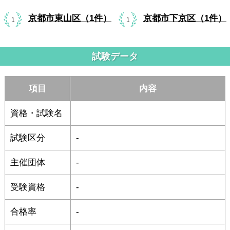
京都市東山区（1件）
京都市下京区（1件）
1
1
試験データ
項目
内容
資格・試験名
試験区分
-
主催団体
-
受験資格
-
合格率
-