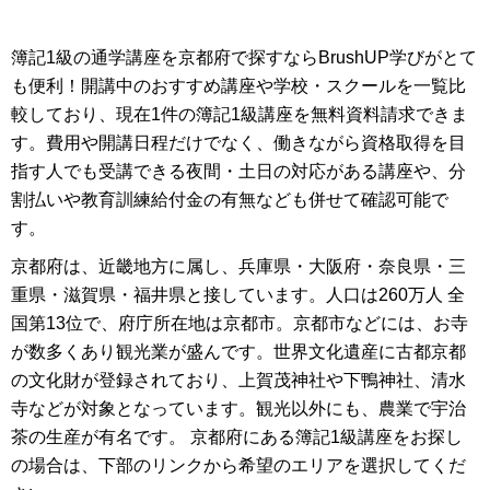
簿記1級の通学講座を京都府で探すならBrushUP学びがとて
も便利！開講中のおすすめ講座や学校・スクールを一覧比
較しており、現在1件の簿記1級講座を無料資料請求できま
す。費用や開講日程だけでなく、働きながら資格取得を目
指す人でも受講できる夜間・土日の対応がある講座や、分
割払いや教育訓練給付金の有無なども併せて確認可能で
す。
京都府は、近畿地方に属し、兵庫県・大阪府・奈良県・三
重県・滋賀県・福井県と接しています。人口は260万人 全
国第13位で、府庁所在地は京都市。京都市などには、お寺
が数多くあり観光業が盛んです。世界文化遺産に古都京都
の文化財が登録されており、上賀茂神社や下鴨神社、清水
寺などが対象となっています。観光以外にも、農業で宇治
茶の生産が有名です。 京都府にある簿記1級講座をお探し
の場合は、下部のリンクから希望のエリアを選択してくだ