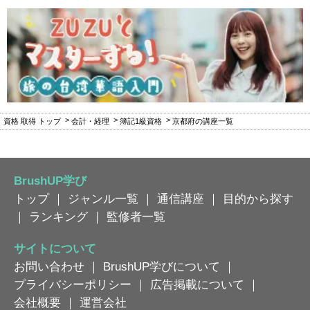
資格 取得 トップ
会計・経理
簿記1級資格
京都府の講座一覧
BrushUP学び
トップ
｜
ジャンル一覧
｜
通信講座
｜
目的から探す
｜
ランキング
｜
監修者一覧
サイトについて
お問い合わせ
｜
BrushUP学びについて
｜
プライバシーポリシー
｜
広告掲載について
｜
会社概要
｜
運営会社