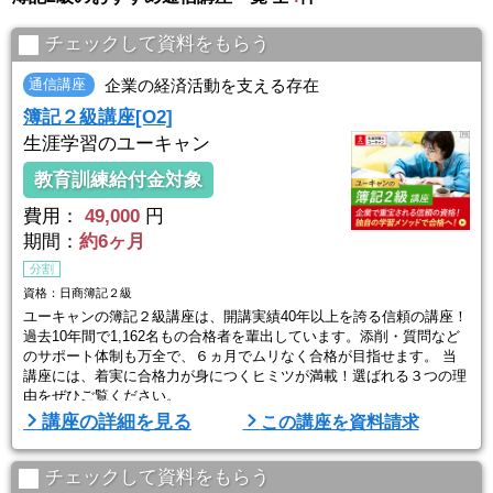
チェックして資料をもらう
通信講座
企業の経済活動を支える存在
簿記２級講座[O2]
生涯学習のユーキャン
教育訓練給付金対象
費用：
49,000
円
期間：
約6ヶ月
分割
資格：日商簿記２級
ユーキャンの簿記２級講座は、開講実績40年以上を誇る信頼の講座！
過去10年間で1,162名もの合格者を輩出しています。添削・質問など
のサポート体制も万全で、６ヵ月でムリなく合格が目指せます。 当
講座には、着実に合格力が身につくヒミツが満載！選ばれる３つの理
由をぜひご覧ください。
講座の詳細を見る
この講座を資料請求
【Point1】合格のポイントを押さえています！
簿記２級は試験範囲が広く、ただ漠然と学習を進めていくのは得策で
はありません。ユーキャンでは出題傾向を分析し、試験によく出るポ
チェックして資料をもらう