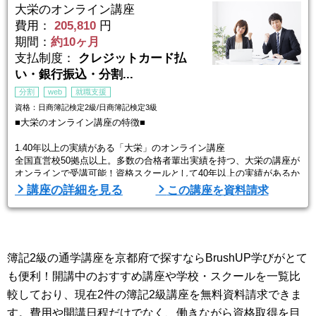
題集」「試験対策問題集」と試験対策万全のフルセット教材です。試
大栄のオンライン講座
験結果を徹底分析 ...
費用：
205,810
円
期間：
約10ヶ月
支払制度：
クレジットカード払
い・銀行振込・分割...
分割
web
就職支援
資格：日商簿記検定2級/日商簿記検定3級
■大栄のオンライン講座の特徴■
1.40年以上の実績がある「大栄」のオンライン講座
全国直営校50拠点以上。多数の合格者輩出実績を持つ、大栄の講座が
オンラインで受講可能！資格スクールとして40年以上の実績があるか
ら、内容も任せて安心。合格ノウハウが凝縮されている内容です。
講座の詳細を見る
この講座を資料請求
2.「挫折させない」にこだわるサポート体制
学習管理の専門スタッフ 『キャリアナビゲーター』が定期的にカウ
ンセリングを行い、学習の進捗確認や学習に対する疑問点にお応えし
ます。学習内容の理解度や進捗を確認しながら、受 ...
簿記2級の通学講座を京都府で探すならBrushUP学びがとて
も便利！開講中のおすすめ講座や学校・スクールを一覧比
較しており、現在2件の簿記2級講座を無料資料請求できま
す。費用や開講日程だけでなく、働きながら資格取得を目