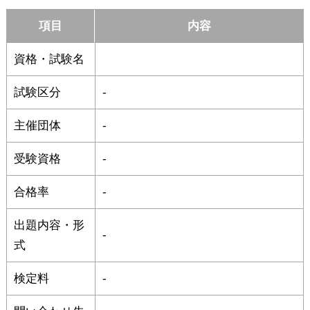
項目
内容
資格・試験名
試験区分
-
主催団体
-
受験資格
-
合格率
-
出題内容・形
-
式
検定料
-