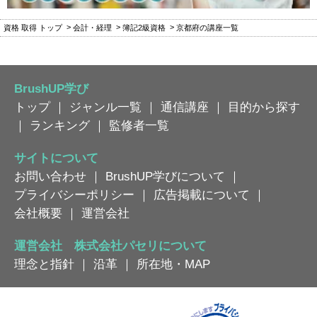
資格 取得 トップ
会計・経理
簿記2級資格
京都府の講座一覧
BrushUP学び
トップ
｜
ジャンル一覧
｜
通信講座
｜
目的から探す
｜
ランキング
｜
監修者一覧
サイトについて
お問い合わせ
｜
BrushUP学びについて
｜
プライバシーポリシー
｜
広告掲載について
｜
会社概要
｜
運営会社
運営会社 株式会社パセリについて
理念と指針
｜
沿革
｜
所在地・MAP