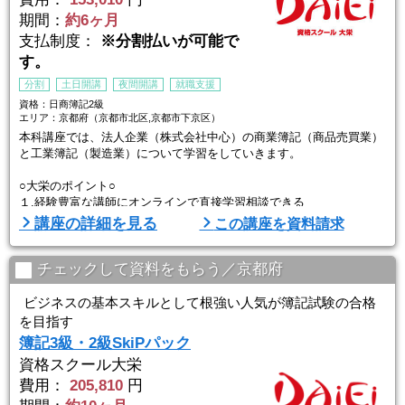
期間：
約6ヶ月
支払制度：
※分割払いが可能で
す。
分割
土日開講
夜間開講
就職支援
資格：日商簿記2級
エリア：京都府（京都市北区,京都市下京区）
本科講座では、法人企業（株式会社中心）の商業簿記（商品売買業）
と工業簿記（製造業）について学習をしていきます。
○大栄のポイント○
１.経験豊富な講師にオンラインで直接学習相談できる
学習面のお悩みも経験豊富な講師がその場で解決！！あらゆる学習相
講座の詳細を見る
この講座を資料請求
談について一人ひとり丁寧にアドバイスいたしますので、試験直前で
焦ることなくスキルアップできます！
チェックして資料をもらう／京都府
2.全国約100拠点で通学でもオンラインでも通いやすい
大栄は全国100拠点以上の校舎を展開。平日の朝10時30分から夜21時
ビジネスの基本スキルとして根強い人気が簿記試験の合格
まで、土日も開講してい ...
を目指す
簿記3級・2級SkiPパック
資格スクール大栄
費用：
205,810
円