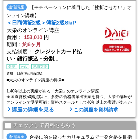
イントに絞った教材をご用意！つまづきやすい工 ...
通信講座
【モチベーションに着目した「挫折させない」オ
ンライン講座】
＜日商簿記2級＞簿記2級SkiP
大栄のオンライン講座
費用：
153,010
円
期間：
約6ヶ月
支払制度：
クレジットカード払
い・銀行振込・分割...
分割
web
就職支援
資格：日商簿記検定2級
■大栄のオンライン講座の特徴■
1.40年以上の実績がある「大栄」のオンライン講座
全国直営校50拠点以上。多数の合格者輩出実績を持つ、大栄の講座が
オンラインで受講可能！資格スクールとして40年以上の実績があるか
ら、内容も任せて安心。合格ノウハウが凝縮されている内容です。
講座の詳細を見る
この講座を資料請求
2.「挫折させない」にこだわるサポート体制
学習管理の専門スタッフ 『キャリアナビゲーター』が定期的にカウ
チェックして資料をもらう
ンセリングを行い、学習の進捗確認や学習に対する疑問点にお応えし
ます。学習内容の理解度や進捗を確認しながら、受 ...
通信講座
合格に的を絞ったカリキュラムで一発合格を目指