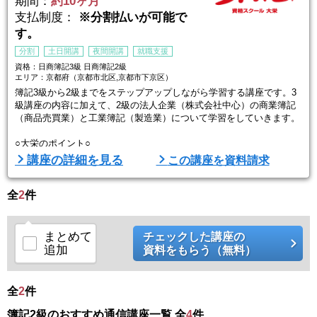
期間：
約10ヶ月
支払制度：
※分割払いが可能で
す。
分割
土日開講
夜間開講
就職支援
資格：日商簿記3級 日商簿記2級
エリア：京都府（京都市北区,京都市下京区）
簿記3級から2級までをステップアップしながら学習する講座です。3
級講座の内容に加えて、2級の法人企業（株式会社中心）の商業簿記
（商品売買業）と工業簿記（製造業）について学習をしていきます。
○大栄のポイント○
１.経験豊富な講師にオンラインで直接学習相談できる
講座の詳細を見る
この講座を資料請求
学習面のお悩みも経験豊富な講師がその場で解決！！あらゆる学習相
談について一人ひとり丁寧にアドバイスいたしますので、試験直前で
全
焦ることなくスキルアップできます！
2
件
2.全国約100拠点で通学でもオンラインでも通いやすい
大栄は全国10 ...
まとめて
チェックした講座の
追加
資料をもらう（無料）
全
2
件
簿記2級のおすすめ通信講座一覧 全
4
件