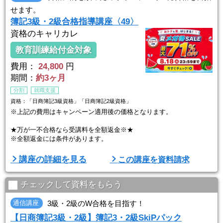
せます。
簿記3級・2級合格指導講座〈49〉
資格のキャリカレ
教育訓練給付金対象
費用：
24,800
円
期間：
約3ヶ月
分割
就職支援
資格：「日商簿記3級資格」「日商簿記2級資格」
※上記の費用はキャンペーン適用後の価格となります。
★万が一不合格なら受講料を全額返金※★
※全額返金には条件があります。
キャリカレは合格に自信があります。だから万が一不合格だった場合
講座の詳細を見る
この講座を資料請求
には、受講料を全額返金！はじめて国家試験に挑戦する方でも安心で
す。
チェックして資料をもらう
「試験に出る大事なトコ」だけを徹底分析し、初学者でもわかりやす
く効率的に学べる講座を作りました。
通信講座
3級・2級のW合格を目指す！
【日商簿記3級・2級】簿記3・2級SkiPパック
キャリカレの教材は、「テキスト」「映像講義」「添削問題集」「問