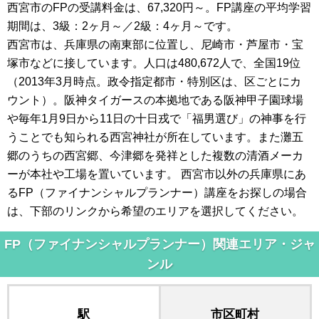
西宮市のFPの受講料金は、67,320円～。FP講座の平均学習
期間は、3級：2ヶ月～／2級：4ヶ月～です。
西宮市は、兵庫県の南東部に位置し、尼崎市・芦屋市・宝
塚市などに接しています。人口は480,672人で、全国19位
（2013年3月時点。政令指定都市・特別区は、区ごとにカ
ウント）。阪神タイガースの本拠地である阪神甲子園球場
や毎年1月9日から11日の十日戎で「福男選び」の神事を行
うことでも知られる西宮神社が所在しています。また灘五
郷のうちの西宮郷、今津郷を発祥とした複数の清酒メーカ
ーが本社や工場を置いています。 西宮市以外の兵庫県にあ
るFP（ファイナンシャルプランナー）講座をお探しの場合
は、下部のリンクから希望のエリアを選択してください。
FP（ファイナンシャルプランナー）関連エリア・ジャ
ンル
駅
市区町村