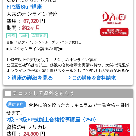
FP3級SkiP講座
大栄のオンライン講座
費用：
67,320
円
期間：
約2ヶ月
分割
web
就職支援
資格：3級ファイナンシャル・プランニング技能士
■大栄のオンライン講座の特徴■
1.40年以上の実績がある「大栄」のオンライン講座
全国直営校50拠点以上。多数の合格者輩出実績を持つ、大栄の講座が
オンラインで受講可能！資格スクールとして40年以上の実績があるか
ら、内容も任せて安心。それほど合格ノウハウが凝縮されている内容
講座の詳細を見る
この講座を資料請求
です。
2.「挫折させない」にこだわるサポート体制
チェックして資料をもらう
学習管理の専門スタッフ キャリアナビゲーターが定期的にカウンセ
リングを行い、学習の進捗確認や学習に対する疑問点にお応えしま
通信講座
合格に的を絞ったカリキュラムで一発合格を目指
す。学習内容の理解度や進捗を確認しながら ...
せます。
2級・3級FP技能士合格指導講座〈250〉
資格のキャリカレ
費用：
24,800
円