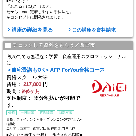
■SkiPとは？
「忘れる」はあたりまえ。
だから、頭に定着しやすい学習法を。
をコンセプトに開発されました。
■講座の特徴
講座の詳細を見る
この講座を資料請求
①今から始める人も、仕事が忙しい人も
スキのない新学習法「SkiP」で、頭に定着しやすい学習を目指しま
チェックして資料をもらう／西宮市
す。
初めてでも無理なく学習 資産運用のプロフェッショナル
（１）最短で、FP3級の全体像を把握（HOP講座）
に
→やみくもな暗記ではなく、まずは全体像を把握することが合格への
＜自宅受講もOK＞AFP ForYou合格コース
近道です。
資格スクール大栄
（２）約5分で、ポイントをつかむ（STEP講座）
費用：
217,800
円
→1回約5分で、FP3級合格ポイントを学習します。
期間：
約6ヶ月
→全体像を理解した後、苦手 ...
支払制度：
※分割払いが可能で
す。
分割
土日開講
夜間開講
就職支援
資格：ファイナンシャル・プランニング技能士 AF
P認定
エリア：西宮市（西宮北口,阪神国道,門戸厄神）
■あなたの苦手を分析して作成される問題■