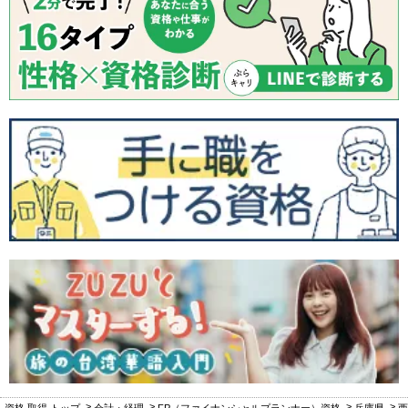
資格 取得 トップ
会計・経理
FP（ファイナンシャルプランナー）資格
兵庫県
西