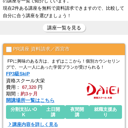
の講座を一覧で紹介しています。
現在2件ある講座を無料で資料請求できますので、比較して
自分に合う講座を選びましょう！
講座一覧を見る
PR講座 資料請求／西宮市
FPに興味のある方は、まずはここから！個別カウンセリン
グで、一人一人にあった学習プランが受けられる！
FP3級SkiP
資格スクール大栄
費用：
67,320
円
期間：
約3ヶ月
開講場所一覧はこちら
分割支払いO
土日開
夜間開
就職支援あ
K
講
講
り
講座内容を詳しく見る