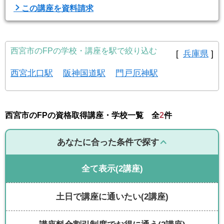
この講座を資料請求
西宮市のFPの学校・講座を駅で絞り込む
[
兵庫県
]
西宮北口駅
阪神国道駅
門戸厄神駅
西宮市のFPの資格取得講座・学校一覧 全
2
件
あなたに合った条件で探す
全て表示
(2講座)
土日で講座に通いたい
(2講座)