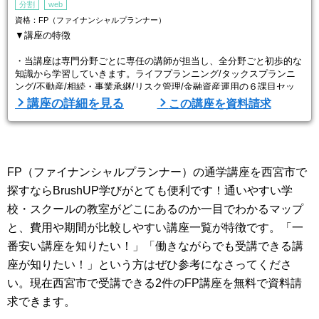
分割
web
資格：FP（ファイナンシャルプランナー）
▼講座の特徴
・当講座は専門分野ごとに専任の講師が担当し、全分野ごと初歩的な
知識から学習していきます。ライフプランニング/タックスプランニ
ング/不動産/相続・事業承継/リスク管理/金融資産運用の６課目セッ
ト。
講座の詳細を見る
この講座を資料請求
・全課目、章ごとに区切った動画となるため、すきま時間の勉強に最
適です！！動画は何度でもご視聴いただけます。
・実務経験豊かな講師陣が過去の出題傾向を分析し作成したオリジナ
FP（ファイナンシャルプランナー）の通学講座を西宮市で
ル教材を使用！授業ではスライドを使用し授業を進めるため、通学・
通勤中でも勉強が可能です。
探すならBrushUP学びがとても便利です！通いやすい学
校・スクールの教室がどこにあるのか一目でわかるマップ
・通信でもご質問や受 ...
と、費用や期間が比較しやすい講座一覧が特徴です。「一
番安い講座を知りたい！」「働きながらでも受講できる講
座が知りたい！」という方はぜひ参考になさってくださ
い。現在西宮市で受講できる2件のFP講座を無料で資料請
求できます。