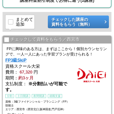
講座料金割引制度でお得に通う
(2講座)
まとめて
チェックした講座の
追加
資料をもらう（無料）
チェックして資料をもらう／西宮市
FPに興味のある方は、まずはここから！個別カウンセリン
グで、一人一人にあった学習プランが受けられる！
FP3級SkiP
資格スクール大栄
費用：
67,320
円
期間：
約3ヶ月
支払制度：
※分割払いが可能で
す。
分割
土日開講
夜間開講
就職支援
資格：3級ファイナンシャル・プランニング（FP）
技能士
エリア：西宮市（西宮北口,阪神国道,門戸厄神）