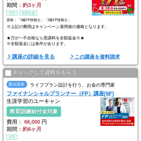
期間：
約3ヶ月
分割
就職支援
資格：「3級FP技能士」「2級FP技能士」
※上記の費用はキャンペーン適用後の価格となります。
★万が一不合格なら受講料を全額返金※★
※全額返金には条件があります。
キャリカレは合格に自信があります。だから万が一不合格だった場合
講座の詳細を見る
この講座を資料請求
には、受講料を全額返金！はじめて国家試験に挑戦する方でも安心で
す。
チェックして資料をもらう
「試験に出る大事なトコ」だけを徹底分析し、初学者でもわかりやす
く効率的に学べる講座を作りました。
通信講座
ライフプラン設計を行う、お金の専門家
ファイナンシャルプランナー（FP）講座[6F]
キャリカレの教材は、「テキスト」「問題演習」「試験対策ノート」
「映像講義」と試験対策万全のフルセット教材です。試験結果を徹底
生涯学習のユーキャン
分析し、最新の試 ...
教育訓練給付金対象
費用：
66,000
円
期間：
約6ヶ月
分割