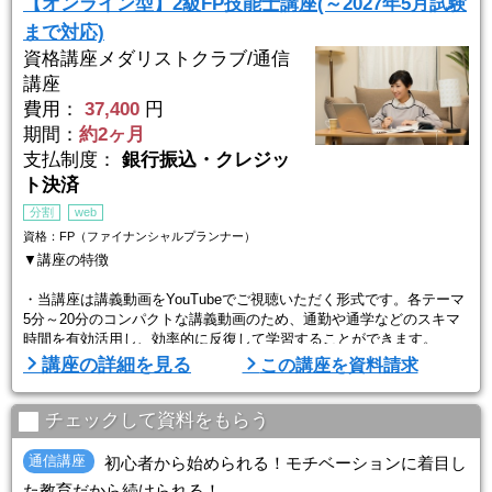
【オンライン型】2級FP技能士講座(～2027年5月試験
まで対応)
資格講座メダリストクラブ/通信
講座
費用：
37,400
円
期間：
約2ヶ月
支払制度：
銀行振込・クレジッ
ト決済
分割
web
資格：FP（ファイナンシャルプランナー）
▼講座の特徴
・当講座は講義動画をYouTubeでご視聴いただく形式です。各テーマ
5分～20分のコンパクトな講義動画のため、通勤や通学などのスキマ
時間を有効活用し、効率的に反復して学習することができます。
講座の詳細を見る
この講座を資料請求
・専門分野ごとに専任の講師が担当し、全分野ごと初歩的な知識から
学習していきます。また、講師の実務的なエピソードを交えながら授
業を進めていくため会話の中でも知識が身につきます！！
チェックして資料をもらう
・実務経験豊かな講師陣が過去の出題傾向を分析し作成したオリジナ
通信講座
初心者から始められる！モチベーションに着目し
ル教材を使用！通信でもご質問や受検アドバイスな ...
た教育だから続けられる！