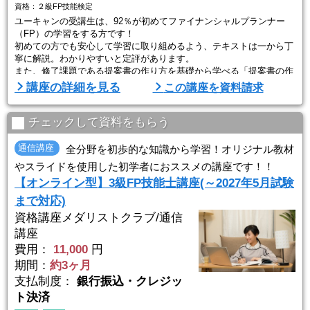
資格：２級FP技能検定
ユーキャンの受講生は、92％が初めてファイナンシャルプランナー
（FP）の学習をする方です！
初めての方でも安心して学習に取り組めるよう、テキストは一から丁
寧に解説。わかりやすいと定評があります。
また、修了課題である提案書の作り方を基礎から学べる「提案書の作
り方 ─ナビ─」、実技試験への対応力をつける「実技試験攻略BOO
講座の詳細を見る
この講座を資料請求
K」など、副教材も充実！着実に合格力が身につきます。
【Point1】スマホ学習で短期合格が目指せる！
チェックして資料をもらう
当講座では、テキストや動画講義をスマホやPC、タブレットから受
講可能！さ ...
通信講座
全分野を初歩的な知識から学習！オリジナル教材
やスライドを使用した初学者におススメの講座です！！
【オンライン型】3級FP技能士講座(～2027年5月試験
まで対応)
資格講座メダリストクラブ/通信
講座
費用：
11,000
円
期間：
約3ヶ月
支払制度：
銀行振込・クレジッ
ト決済