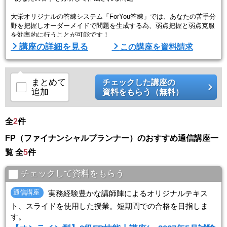
大栄オリジナルの答練システム「ForYou答練」では、あなたの苦手分
野を把握しオーダーメイドで問題を生成する為、弱点把握と弱点克服
を効率的に行うことが可能です！
講座の詳細を見る
この講座を資料請求
■大栄のポイント■
１.40年以上合格者を輩出してきた長年の実績
大栄は1972年に創設されてから、あらゆる資格講座で合格者を輩出し
まとめて
チェックした講座の
てきました。40年以上の実績ノウハウを活かし、受講生をサポートし
追加
資料をもらう（無料）
ていきます。
2.キャリアナビゲーターによる学習管理
全
2
件
学習管理の専門スタッフ キャリア ...
FP（ファイナンシャルプランナー）のおすすめ通信講座一
覧 全
5
件
チェックして資料をもらう
通信講座
実務経験豊かな講師陣によるオリジナルテキス
ト、スライドを使用した授業。短期間での合格を目指しま
す。