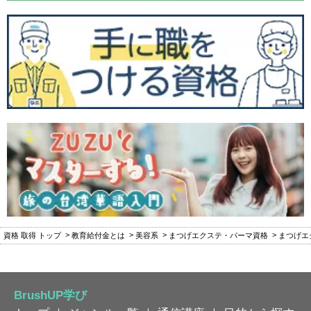
資格 取得 トップ
教育給付金とは
美容系
まつげエクステ・パーマ資格
まつげエ
BrushUP学び