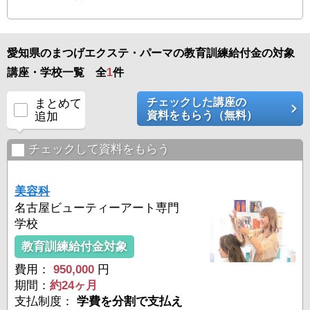
愛知県のまつげエクステ・パーマの教育訓練給付金の対象
講座・学校一覧 全
1
件
チェックした講座の
まとめて
資料をもらう（無料）
追加
チェックして資料をもらう
美容科
名古屋ビューティーアート専門
学校
教育訓練給付金対象
費用：
950,000
円
期間：
約24ヶ月
支払制度：
学費を分割で支払え