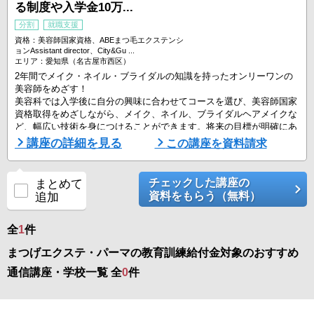
る制度や入学金10万...
分割
就職支援
資格：美容師国家資格、ABEまつ毛エクステンシ
ョンAssistant director、City&Gu ...
エリア：愛知県（名古屋市西区）
2年間でメイク・ネイル・ブライダルの知識を持ったオンリーワンの
美容師をめざす！
美容科では入学後に自分の興味に合わせてコースを選び、美容師国家
資格取得をめざしながら、メイク、ネイル、ブライダルヘアメイクな
ど、幅広い技術を身につけることができます。将来の目標が明確にあ
る方にとっても、様々なジャンルに挑戦したい方にとっても、将来の
講座の詳細を見る
この講座を資料請求
可能性を広げる学習ができます。
少しでも興味を持ってくださった方は、ぜひお気軽に資料請求してく
ださい！
チェックした講座の
まとめて
資料をもらう（無料）
追加
全
1
件
まつげエクステ・パーマの教育訓練給付金対象のおすすめ
通信講座・学校一覧 全
0
件