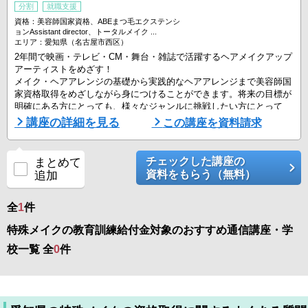
分割
就職支援
資格：美容師国家資格、ABEまつ毛エクステンシ
ョンAssistant director、トータルメイク ...
エリア：愛知県（名古屋市西区）
2年間で映画・テレビ・CM・舞台・雑誌で活躍するヘアメイクアップ
アーティストをめざす！
メイク・ヘアアレンジの基礎から実践的なヘアアレンジまで美容師国
家資格取得をめざしながら身につけることができます。将来の目標が
明確にある方にとっても、様々なジャンルに挑戦したい方にとって
も、あなたの可能性を広げる学習ができます。
講座の詳細を見る
この講座を資料請求
ヘアメイク科では、さまざまなシーンに合わせた実践的なヘアメイク
の技術を学べます。和装メイクや着付け、また映画やドラマ、演劇や
ミュージカルで必要とされる特殊メイクの技術を身につけられます ...
チェックした講座の
まとめて
資料をもらう（無料）
追加
全
1
件
特殊メイクの教育訓練給付金対象のおすすめ通信講座・学
校一覧 全
0
件