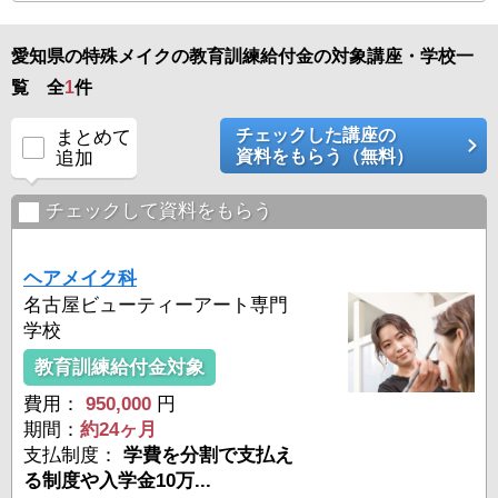
愛知県の特殊メイクの教育訓練給付金の対象講座・学校一
覧 全
1
件
チェックした講座の
まとめて
資料をもらう（無料）
追加
チェックして資料をもらう
ヘアメイク科
名古屋ビューティーアート専門
学校
教育訓練給付金対象
費用：
950,000
円
期間：
約24ヶ月
支払制度：
学費を分割で支払え
る制度や入学金10万...