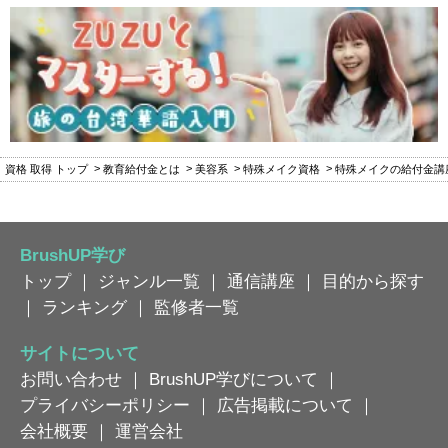
資格 取得 トップ
教育給付金とは
美容系
特殊メイク資格
特殊メイクの給付金講
BrushUP学び
トップ
｜
ジャンル一覧
｜
通信講座
｜
目的から探す
｜
ランキング
｜
監修者一覧
サイトについて
お問い合わせ
｜
BrushUP学びについて
｜
プライバシーポリシー
｜
広告掲載について
｜
会社概要
｜
運営会社