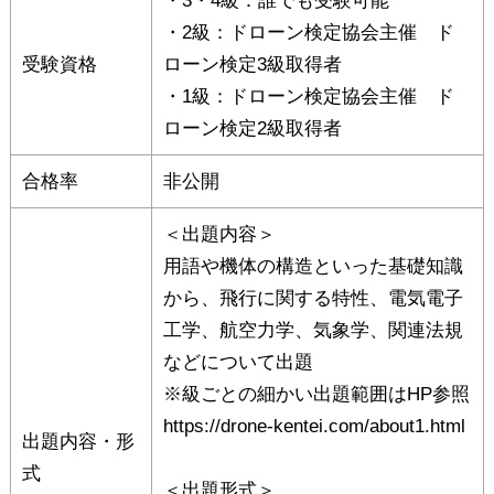
・3・4級：誰でも受験可能
・2級：ドローン検定協会主催 ド
受験資格
ローン検定3級取得者
・1級：ドローン検定協会主催 ド
ローン検定2級取得者
合格率
非公開
＜出題内容＞
用語や機体の構造といった基礎知識
から、飛行に関する特性、電気電子
工学、航空力学、気象学、関連法規
などについて出題
※級ごとの細かい出題範囲はHP参照
https://drone-kentei.com/about1.html
出題内容・形
式
＜出題形式＞