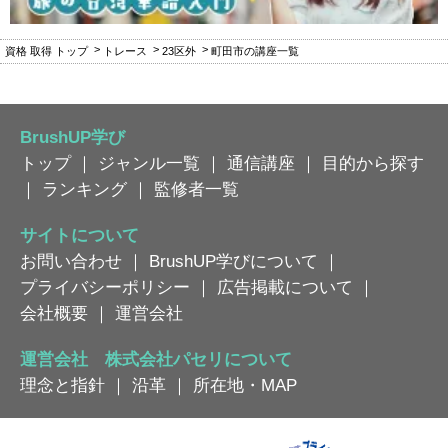
資格 取得 トップ
トレース
23区外
町田市の講座一覧
BrushUP学び
トップ
｜
ジャンル一覧
｜
通信講座
｜
目的から探す
｜
ランキング
｜
監修者一覧
サイトについて
お問い合わせ
｜
BrushUP学びについて
｜
プライバシーポリシー
｜
広告掲載について
｜
会社概要
｜
運営会社
運営会社 株式会社パセリについて
理念と指針
｜
沿革
｜
所在地・MAP