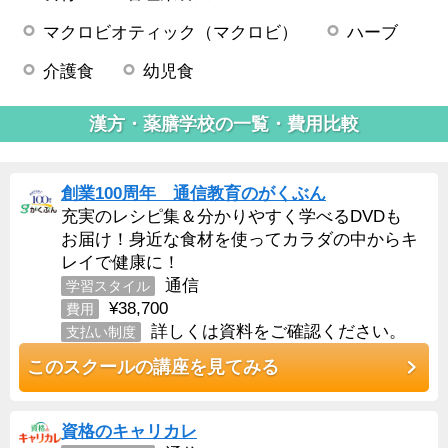
マクロビオティック（マクロビ）
ハーブ
介護食
幼児食
漢方・薬膳学校の一覧・費用比較
創業100周年 通信教育のがくぶん
充実のレシピ集＆分かりやすく学べるDVDも
お届け！身近な食材を使ってカラダの中からキ
レイで健康に！
通信
学習スタイル
¥38,700
費用
詳しくは資料をご確認ください。
支払い制度
このスクールの講座を見てみる
資格のキャリカレ