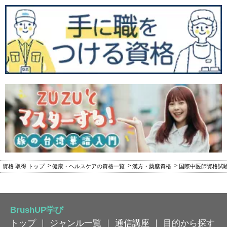
資格 取得 トップ
健康・ヘルスケアの資格一覧
漢方・薬膳資格
国際中医師資格試
BrushUP学び
トップ
｜
ジャンル一覧
｜
通信講座
｜
目的から探す