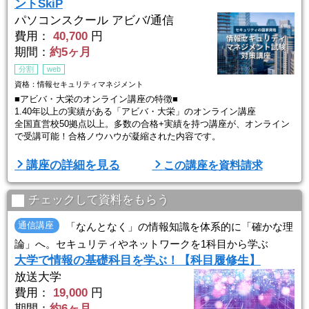
ントSkiP
パソコンスクール アビバ/通信
費用：
40,700
円
期間：
約5ヶ月
分割
web
資格：情報セキュリティマネジメント
■アビバ・大栄のオンライン講座の特徴■
1.40年以上の実績がある「アビバ・大栄」のオンライン講座
全国直営校50拠点以上。多数の合格+実績を持つ講座が、オンライン
で受講可能！合格ノウハウが凝縮された内容です。
2.「挫折させない」にこだわるサポート体制
講座の詳細を見る
この講座を資料請求
学習管理の専門家 『キャリアナビゲーター』が定期カウンセリング
で、学習進捗確認やモチベーション支援。理解度や進捗を確認しなが
ら、受講計画を立てるので、オンラインでも通学のような安心感で学
チェックして資料をもらう
習が着実に進捗します。
通信講座
「なんとなく」の情報知識を体系的に「確かな理
3.プロの知見からアドバ ...
論」へ。セキュリティやネットワークを1科目から学ぶ
大学で情報の基礎科目を学ぶ！【科目履修生】
放送大学
費用：
19,000
円
期間：
約6ヶ月