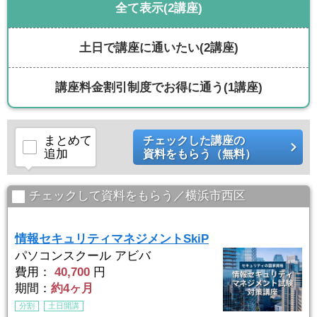
全て表示
(2講座)
土日で講座に通いたい
(2講座)
講座料金割引制度でお得に通う
(1講座)
まとめて
チェックした講座の
追加
資料をもらう（無料）
チェックして資料をもらう／横浜市西区
情報セキュリティマネジメントSkiP
パソコンスクール アビバ
費用：
40,700
円
期間：
約4ヶ月
分割
土日開講