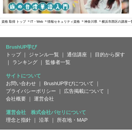
資格 取得 トップ
IT・Web
情報セキュリティ資格
神奈川県
横浜市西区の講座一
BrushUP学び
トップ
｜
ジャンル一覧
｜
通信講座
｜
目的から探す
｜
ランキング
｜
監修者一覧
サイトについて
お問い合わせ
｜
BrushUP学びについて
｜
プライバシーポリシー
｜
広告掲載について
｜
会社概要
｜
運営会社
運営会社 株式会社パセリについて
理念と指針
｜
沿革
｜
所在地・MAP