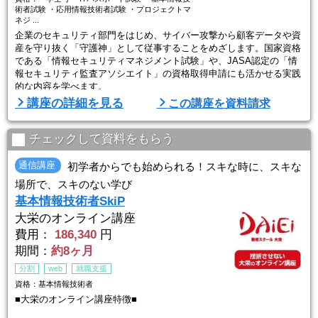
術者試験 ・応用情報技術者試験 ・プロジェクトマ
ネジ ...
企業のセキュリティ部門をはじめ、サイバー攻撃から顧客データや資
産を守り抜く「守護神」として従事することをめざします。国家資格
である「情報セキュリティマネジメント試験」や、JASA認定の「情
報セキュリティ監査アソシエイト」の資格取得申請にも活かせる実践
的な内容を学べます。
講座の詳細を見る
この講座を資料請求
【サイバー大学について】
2007年にソフトバンクグループが開学（文部科学省認可）した、10
0％オンラインで学べる大学で、授業は24時間いつでも受講OK。自宅
チェックして資料をもらう
でも、カフェでも、移動中でも、自分のライフスタイルに合わせて学
べます ...
通信講座
初学者からでも始められる！スキな時に、スキな
場所で、スキのない学び
基本情報技術者SkiP
大栄のオンライン講座
費用：
186,340
円
期間：
約8ヶ月
分割
web
就職支援
資格：基本情報技術者
■大栄のオンライン講座特徴■