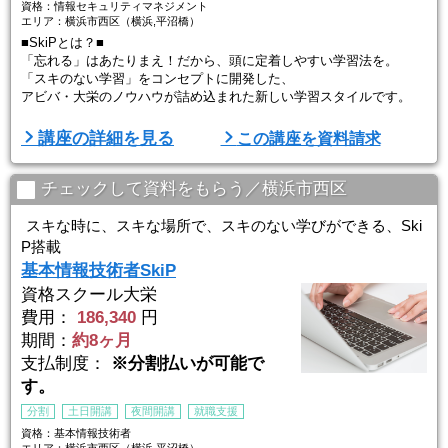
資格：情報セキュリティマネジメント
エリア：横浜市西区（横浜,平沼橋）
■SkiPとは？■
「忘れる」はあたりまえ！だから、頭に定着しやすい学習法を。
「スキのない学習」をコンセプトに開発した、
アビバ・大栄のノウハウが詰め込まれた新しい学習スタイルです。
■講座の特徴
講座の詳細を見る
この講座を資料請求
①今から始める人も、仕事が忙しい人も
スキのない新学習法「SkiP」で、頭に定着しやすい学習を目指しま
す。
チェックして資料をもらう／横浜市西区
（１）短時間で、情報セキュリティマネジメントの全体像を把握（Ho
スキな時に、スキな場所で、スキのない学びができる、Ski
p講座）
P搭載
→やみくもな暗記ではなく、まずは全体像を把握することが合格へ
基本情報技術者SkiP
の近道です。
資格スクール大栄
（２）約5分で、ポイントをつ ...
費用：
186,340
円
期間：
約8ヶ月
支払制度：
※分割払いが可能で
す。
分割
土日開講
夜間開講
就職支援
資格：基本情報技術者
エリア：横浜市西区（横浜,平沼橋）