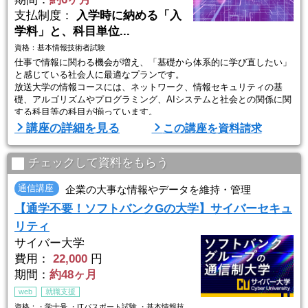
支払制度：
入学時に納める「入
学料」と、科目単位...
資格：基本情報技術者試験
仕事で情報に関わる機会が増え、「基礎から体系的に学び直したい」
と感じている社会人に最適なプランです。
放送大学の情報コースには、ネットワーク、情報セキュリティの基
礎、アルゴリズムやプログラミング、AIシステムと社会との関係に関
する科目等の科目が揃っています。
入学試験はなく書類選考のみ。半年間（1学期間）だけ在籍し、例え
講座の詳細を見る
この講座を資料請求
ば「ネットワークの仕組みだけ知りたい」といったニーズに合わせて
1科目から履修可能。ネット検索や独学だけでは理解しきれない原理
原則を、大学の講義でしっかりと固めることができます。
チェックして資料をもらう
...
通信講座
企業の大事な情報やデータを維持・管理
【通学不要！ソフトバンクGの大学】サイバーセキュ
リティ
サイバー大学
費用：
22,000
円
期間：
約48ヶ月
web
就職支援
資格：・学士号 ・ITパスポート試験 ・基本情報技