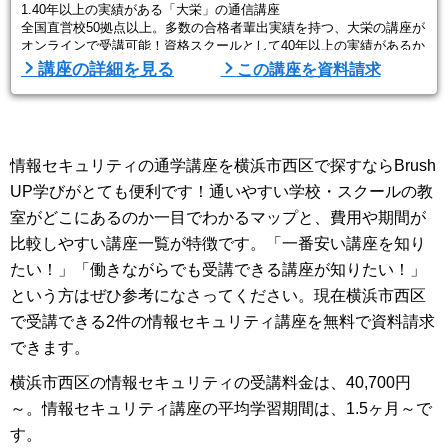
1.40年以上の実績がある「大栄」の通信講座
全国直営校50拠点以上。多数の合格者輩出実績を持つ、大栄の講座が
オンラインで受講可能！資格スクールとして40年以上の実績があるか
ら、内容も任せて安心。それほど合格ノウハウが凝縮されている内容
講座の詳細を見る
この講座を資料請求
です。
2.「挫折させない」にこだわるサポート体制
学習管理の専門スタッフ キャリアナビゲーターが定期的にカウンセ
リングを行い、学習の進捗確認や学習に対する疑問点にお応えしま
情報セキュリティの通学講座を横浜市西区で探すならBrush
す。
学習内容の理解度や進捗を確認しながら、受講 ...
UP学びがとても便利です！通いやすい学校・スクールの教
室がどこにあるのか一目でわかるマップと、費用や期間が
比較しやすい講座一覧が特徴です。「一番安い講座を知り
たい！」「働きながらでも受講できる講座が知りたい！」
という方はぜひ参考になさってください。現在横浜市西区
で受講できる2件の情報セキュリティ講座を無料で資料請求
できます。
横浜市西区の情報セキュリティの受講料金は、40,700円
～。情報セキュリティ講座の平均学習期間は、1.5ヶ月～で
す。