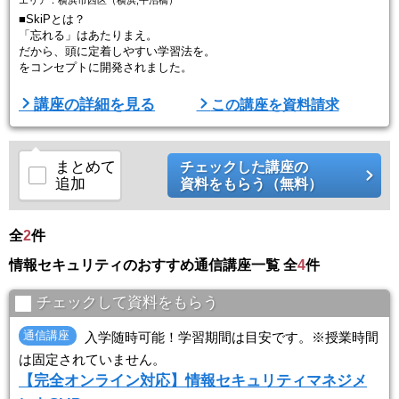
■SkiPとは？
「忘れる」はあたりまえ。
だから、頭に定着しやすい学習法を。
をコンセプトに開発されました。
■講座の特徴
講座の詳細を見る
この講座を資料請求
①今から始める人も、仕事が忙しい人も
スキのない新学習法「SkiP」で、頭に定着しやすい学習を目指しま
す。
まとめて
チェックした講座の
追加
資料をもらう（無料）
（１）短時間で、基本情報技術者の全体像を把握（HOP講座）
→やみくもな暗記ではなく、まずは全体像を把握することが合格への
近道です。
全
2
件
（２）約5分で、ポイントをつかむ（STEP講座）
情報セキュリティのおすすめ通信講座一覧 全
4
件
→1回約5分で、基本情報技術者合格ポイントを学習します。
→全体像を理 ...
チェックして資料をもらう
通信講座
入学随時可能！学習期間は目安です。※授業時間
は固定されていません。
【完全オンライン対応】情報セキュリティマネジメ