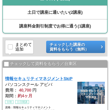
土日で講座に通いたい
(2講座)
講座料金割引制度でお得に通う
(1講座)
まとめて
チェックした講座の
追加
資料をもらう（無料）
チェックして資料をもらう／台東区
情報セキュリティマネジメントSkiP
パソコンスクール アビバ
費用：
40,700
円
期間：
約4ヶ月
分割
土日開講
資格：情報セキュリティマネジメント