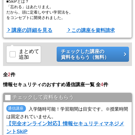
■SkiPとは？
「忘れる」はあたりまえ。
だから、頭に定着しやすい学習法を。
をコンセプトに開発されました。
■講座の特徴
講座の詳細を見る
この講座を資料請求
①今から始める人も、仕事が忙しい人も
スキのない新学習法「SkiP」で、頭に定着しやすい学習を目指しま
す。
まとめて
チェックした講座の
追加
資料をもらう（無料）
（１）短時間で、基本情報技術者の全体像を把握（HOP講座）
→やみくもな暗記ではなく、まずは全体像を把握することが合格への
近道です。
全
2
件
（２）約5分で、ポイントをつかむ（STEP講座）
情報セキュリティのおすすめ通信講座一覧 全
4
件
→1回約5分で、基本情報技術者合格ポイントを学習します。
→全体像を理 ...
チェックして資料をもらう
通信講座
入学随時可能！学習期間は目安です。※授業時間
は固定されていません。
【完全オンライン対応】情報セキュリティマネジメ
ントSkiP