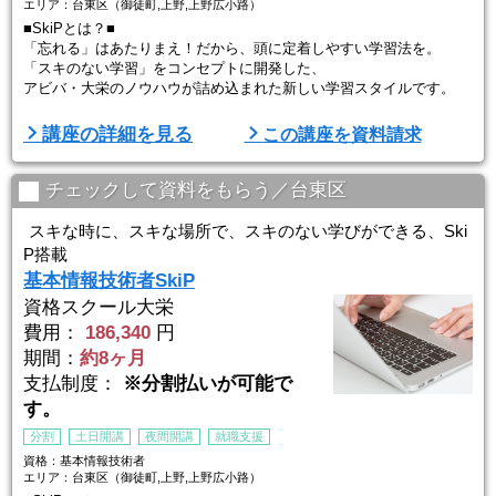
エリア：台東区（御徒町,上野,上野広小路）
■SkiPとは？■
「忘れる」はあたりまえ！だから、頭に定着しやすい学習法を。
「スキのない学習」をコンセプトに開発した、
アビバ・大栄のノウハウが詰め込まれた新しい学習スタイルです。
■講座の特徴
講座の詳細を見る
この講座を資料請求
①今から始める人も、仕事が忙しい人も
スキのない新学習法「SkiP」で、頭に定着しやすい学習を目指しま
す。
チェックして資料をもらう／台東区
（１）短時間で、情報セキュリティマネジメントの全体像を把握（Ho
スキな時に、スキな場所で、スキのない学びができる、Ski
p講座）
P搭載
→やみくもな暗記ではなく、まずは全体像を把握することが合格へ
基本情報技術者SkiP
の近道です。
資格スクール大栄
（２）約5分で、ポイントをつ ...
費用：
186,340
円
期間：
約8ヶ月
支払制度：
※分割払いが可能で
す。
分割
土日開講
夜間開講
就職支援
資格：基本情報技術者
エリア：台東区（御徒町,上野,上野広小路）