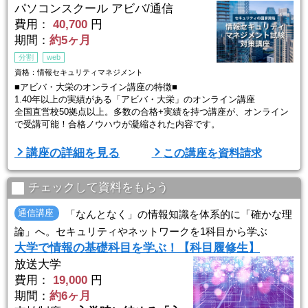
パソコンスクール アビバ/通信
費用：
40,700
円
期間：
約5ヶ月
分割
web
資格：情報セキュリティマネジメント
■アビバ・大栄のオンライン講座の特徴■
1.40年以上の実績がある「アビバ・大栄」のオンライン講座
全国直営校50拠点以上。多数の合格+実績を持つ講座が、オンライン
で受講可能！合格ノウハウが凝縮された内容です。
2.「挫折させない」にこだわるサポート体制
講座の詳細を見る
この講座を資料請求
学習管理の専門家 『キャリアナビゲーター』が定期カウンセリング
で、学習進捗確認やモチベーション支援。理解度や進捗を確認しなが
ら、受講計画を立てるので、オンラインでも通学のような安心感で学
チェックして資料をもらう
習が着実に進捗します。
通信講座
「なんとなく」の情報知識を体系的に「確かな理
3.プロの知見からアドバ ...
論」へ。セキュリティやネットワークを1科目から学ぶ
大学で情報の基礎科目を学ぶ！【科目履修生】
放送大学
費用：
19,000
円
期間：
約6ヶ月