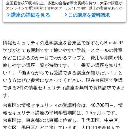
全国直営校50拠点以上。多数の合格者輩出実績を持つ、大栄の講座が
オンラインで受講可能！資格スクールとして40年以上の実績があるか
ら、内容も任せて安心。それほど合格ノウハウが凝縮されている内容
講座の詳細を見る
この講座を資料請求
です。
2.「挫折させない」にこだわるサポート体制
学習管理の専門スタッフ キャリアナビゲーターが定期的にカウンセ
リングを行い、学習の進捗確認や学習に対する疑問点にお応えしま
情報セキュリティの通学講座を台東区で探すならBrushUP
す。
学習内容の理解度や進捗を確認しながら、受講 ...
学びがとても便利です！通いやすい学校・スクールの教室
がどこにあるのか一目でわかるマップと、費用や期間が比
較しやすい講座一覧が特徴です。「一番安い講座を知りた
い！」「働きながらでも受講できる講座が知りたい！」と
いう方はぜひ参考になさってください。現在台東区で受講
できる2件の情報セキュリティ講座を無料で資料請求できま
す。
台東区の情報セキュリティの受講料金は、40,700円～。情
報セキュリティ講座の平均学習期間は、1.5ヶ月～です。
台東区は、東京都の北東部に位置し、千代田区、中央区、
文京区、墨田区などに接しています。人口は185904人で、