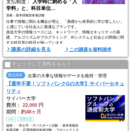
支払制度：
入学時に納める「入
学料」と、科目単位...
資格：基本情報技術者試験
仕事で情報に関わる機会が増え、「基礎から体系的に学び直したい」
と感じている社会人に最適なプランです。
放送大学の情報コースには、ネットワーク、情報セキュリティの基
礎、アルゴリズムやプログラミング、AIシステムと社会との関係に関
する科目等の科目が揃っています。
入学試験はなく書類選考のみ。半年間（1学期間）だけ在籍し、例え
講座の詳細を見る
この講座を資料請求
ば「ネットワークの仕組みだけ知りたい」といったニーズに合わせて
1科目から履修可能。ネット検索や独学だけでは理解しきれない原理
原則を、大学の講義でしっかりと固めることができます。
チェックして資料をもらう
...
通信講座
企業の大事な情報やデータを維持・管理
【通学不要！ソフトバンクGの大学】サイバーセキュ
リティ
サイバー大学
費用：
22,000
円
期間：
約48ヶ月
web
就職支援
資格：・学士号 ・ITパスポート試験 ・基本情報技
術者試験 ・応用情報技術者試験 ・プロジェクトマ