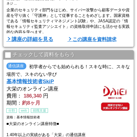
ネジ ...
企業のセキュリティ部門をはじめ、サイバー攻撃から顧客データや資
産を守り抜く「守護神」として従事することをめざします。国家資格
である「情報セキュリティマネジメント試験」や、JASA認定の「情
報セキュリティ監査アソシエイト」の資格取得申請にも活かせる実践
的な内容を学べます。
講座の詳細を見る
この講座を資料請求
【サイバー大学について】
2007年にソフトバンクグループが開学（文部科学省認可）した、10
0％オンラインで学べる大学で、授業は24時間いつでも受講OK。自宅
チェックして資料をもらう
でも、カフェでも、移動中でも、自分のライフスタイルに合わせて学
べます ...
通信講座
初学者からでも始められる！スキな時に、スキな
場所で、スキのない学び
基本情報技術者SkiP
大栄のオンライン講座
費用：
186,340
円
期間：
約8ヶ月
分割
web
就職支援
資格：基本情報技術者
■大栄のオンライン講座特徴■
1.40年以上の実績がある「大栄」の通信講座