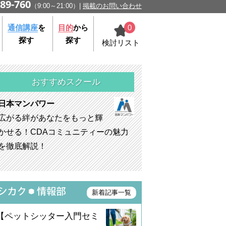
89-760
（9:00～21:00）
掲載のお問い合わせ
0
通信講座
を
目的
から
探す
探す
検討リスト
おすすめスクール
日本マンパワー
広がる絆があなたをもっと輝
かせる！CDAコミュニティーの魅力
を徹底解説！
新着記事一覧
【ペットシッター入門セミ