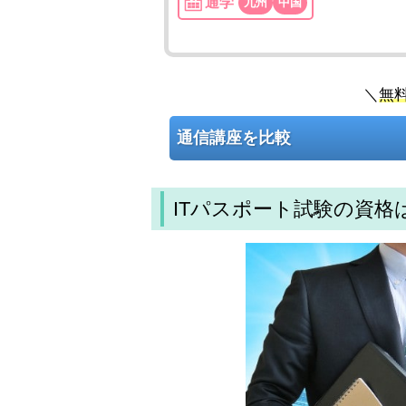
通学
九州
中国
＼
無
通信講座を比較
ITパスポート試験の資