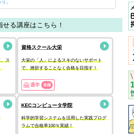
ャリ」
指せる講座はこちら！
資格スクール大栄
に、ス
大栄の「人」によるスキのないサポート
！
で、挫折することなく合格を目指す！
通学
全国
KECコンピュータ学院
ル
科学的学習システムを活用した実践プログ
ラムで合格率100％実績！