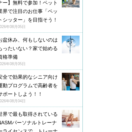
ナー】無料で参加！ペット
業界で注目のお仕事「ペッ
トシッター」を目指そう！
2026年08月05日
お盆休み、何もしないのは
もったいない？家で始める
資格準備
2026年08月05日
安全で効果的なシニア向け
運動プログラムで高齢者を
サポートしよう！！
2026年08月04日
世界で最も取得されている
NASMパーソナルトレーナ
ーライセンスで、トレーナ