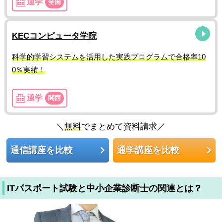
通学
全国
KECコンピュータ学院
科学的学習システムを活用した実践プログラムで合格率10
0％実績！
通学
関西
＼
無料
でまとめて資料請求／
通信講座を比較
通学講座を比較
ITパスポート試験と中小企業診断士の関連とは？