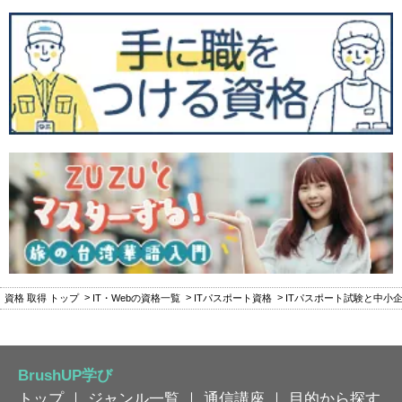
資格 取得 トップ
IT・Webの資格一覧
ITパスポート資格
ITパスポート試験と中小
BrushUP学び
トップ
｜
ジャンル一覧
｜
通信講座
｜
目的から探す