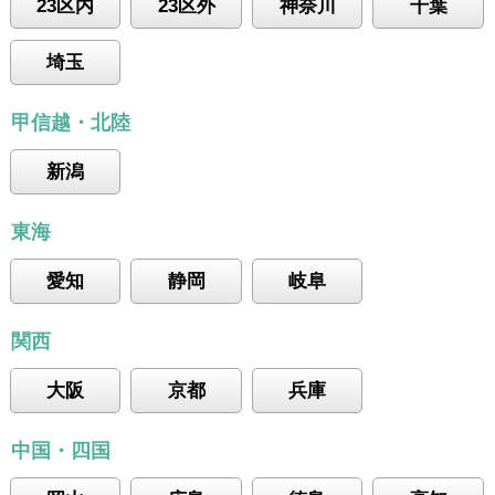
23区内
23区外
神奈川
千葉
埼玉
甲信越・北陸
新潟
東海
愛知
静岡
岐阜
関西
大阪
京都
兵庫
中国・四国