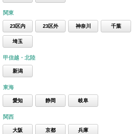
関東
23区内
23区外
神奈川
千葉
埼玉
甲信越・北陸
新潟
東海
愛知
静岡
岐阜
関西
大阪
京都
兵庫