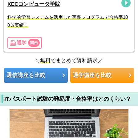
KECコンピュータ学院
科学的学習システムを活用した実践プログラムで合格率10
0％実績！
通学
関西
＼
無料
でまとめて資料請求／
通信講座を比較
通学講座を比較
ITパスポート試験の難易度・合格率はどのくらい？