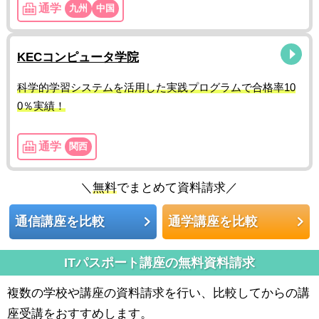
通学
九州
中国
KECコンピュータ学院
科学的学習システムを活用した実践プログラムで合格率10
0％実績！
通学
関西
＼
無料
でまとめて資料請求／
通信講座を比較
通学講座を比較
ITパスポート講座の無料資料請求
複数の学校や講座の資料請求を行い、比較してからの講
座受講をおすすめします。