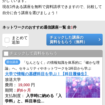
介しています。
現在1件ある講座を無料で資料請求できますので、比較して
自分に合う講座を選びましょう！
ネットワークのおすすめ通信講座一覧 全
1
件
チェックした講座の
まとめて
資料をもらう（無料）
追加
チェックして資料をもらう
通信講座
「なんとなく」の情報知識を体系的に「確かな理
論」へ。セキュリティやネットワークを1科目から学ぶ
大学で情報の基礎科目を学ぶ！【科目履修生】
放送大学
費用：
19,000
円
期間：
約6ヶ月
支払制度：
入学時に納める「入
学料」と、科目単位...