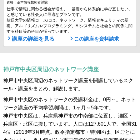
資格：基本情報技術者試験
仕事で情報に関わる機会が増え、「基礎から体系的に学び直したい」
と感じている社会人に最適なプランです。
放送大学の情報コースには、ネットワーク、情報セキュリティの基
礎、アルゴリズムやプログラミング、AIシステムと社会との関係に関
する科目等の科目が揃っています。
入学試験はなく書類選考のみ。半年間（1学期間）だけ在籍し、例え
講座の詳細を見る
この講座を資料請求
ば「ネットワークの仕組みだけ知りたい」といったニーズに合わせて
1科目から履修可能。ネット検索や独学だけでは理解しきれない原理
原則を、大学の講義でしっかりと固めることができます。
...
神戸市中央区周辺のネットワーク講座
神戸市中央区周辺のネットワーク講座を開講しているスク
ール・講座をまとめ、解説します。
神戸市中央区のネットワークの受講料金は、0円～。ネット
ワーク講座の平均学習期間は、1ヶ月～5年です。
神戸市中央区は、兵庫県神戸市の中南部に位置し、灘区・
兵庫区・北区に接しています。人口は127,601人で、全国31
4位（2013年3月時点。政令指定都市・特別区は、区ごとに