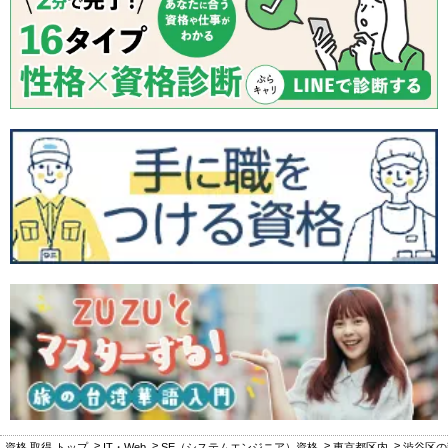
資格 取得 トップ
IT・Web
SE（システムエンジニア）資格
東京都区内
渋谷区の