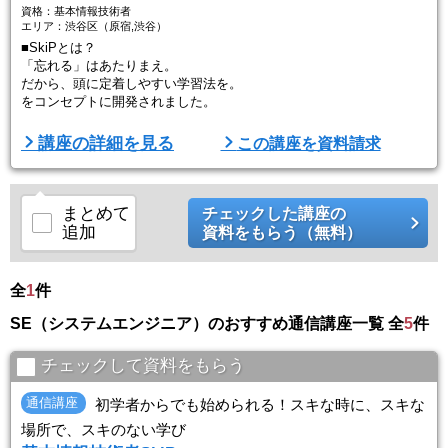
資格：基本情報技術者
エリア：渋谷区（原宿,渋谷）
■SkiPとは？
「忘れる」はあたりまえ。
だから、頭に定着しやすい学習法を。
をコンセプトに開発されました。
■講座の特徴
講座の詳細を見る
この講座を資料請求
①今から始める人も、仕事が忙しい人も
スキのない新学習法「SkiP」で、頭に定着しやすい学習を目指しま
す。
まとめて
チェックした講座の
追加
資料をもらう（無料）
（１）短時間で、基本情報技術者の全体像を把握（HOP講座）
→やみくもな暗記ではなく、まずは全体像を把握することが合格への
近道です。
全
1
件
（２）約5分で、ポイントをつかむ（STEP講座）
SE（システムエンジニア）のおすすめ通信講座一覧 全
5
件
→1回約5分で、基本情報技術者合格ポイントを学習します。
→全体像を理 ...
チェックして資料をもらう
通信講座
初学者からでも始められる！スキな時に、スキな
場所で、スキのない学び