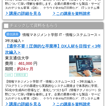
野について深い理解を修得します。企業の業務や様々な製品・サービ
スのデジタル変革（DX）、クラウド化やIoT活用など、ITシステム導
入・活用の課題分析から企画提案、設計開発、運用をリードできる人
講座の詳細を見る
この講座を資料請求
材を育成します。
チェックして資料をもらう
通信講座
情報マネジメント学部 IT・情報システムコース＜
3年次編入＞
【通学不要！圧倒的な卒業率】DX人材を目指す＜3年
次編入＞
東京通信大学
費用：
461,000
円
期間：
約24ヶ月
web
就職支援
【情報マネジメント学部 IT・情報システムコース】＜3年次編入＞
プログラミングの基礎から実践的なシステム開発まで体系的に学習。
5G化や生成AIの登場など、進化しつづけるIT（情報テクノロジー）分
野について深い理解を修得します。企業の業務や様々な製品・サービ
スのデジタル変革（DX）、クラウド化やIoT活用など、ITシステム導
入・活用の課題分析から企画提案、設計開発、運用をリードできる人
講座の詳細を見る
この講座を資料請求