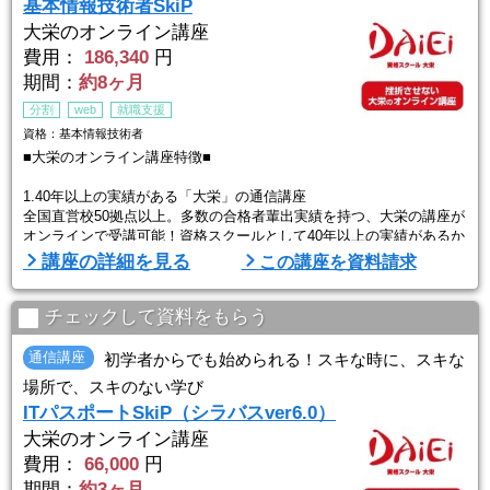
基本情報技術者SkiP
大栄のオンライン講座
費用：
186,340
円
期間：
約8ヶ月
分割
web
就職支援
資格：基本情報技術者
■大栄のオンライン講座特徴■
1.40年以上の実績がある「大栄」の通信講座
全国直営校50拠点以上。多数の合格者輩出実績を持つ、大栄の講座が
オンラインで受講可能！資格スクールとして40年以上の実績があるか
ら、内容も任せて安心。それほど合格ノウハウが凝縮されている内容
講座の詳細を見る
この講座を資料請求
です。
2.「挫折させない」にこだわるサポート体制
チェックして資料をもらう
学習管理の専門スタッフ キャリアナビゲーターが定期的にカウンセ
リングを行い、学習の進捗確認や学習に対する疑問点にお応えしま
通信講座
初学者からでも始められる！スキな時に、スキな
す。
場所で、スキのない学び
学習内容の理解度や進捗を確認しながら、受講 ...
ITパスポートSkiP（シラバスver6.0）
大栄のオンライン講座
費用：
66,000
円
期間：
約3ヶ月