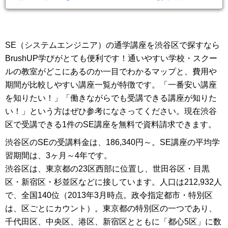
材を育成します。
SE（システムエンジニア）の通学講座を渋谷区で探すなら
BrushUP学びがとても便利です！通いやすい学校・スクー
ルの教室がどこにあるのか一目でわかるマップと、費用や
期間が比較しやすい講座一覧が特徴です。「一番安い講座
を知りたい！」「働きながらでも受講できる講座が知りた
い！」という方はぜひ参考になさってください。現在渋谷
区で受講できる1件のSE講座を無料で資料請求できます。
渋谷区のSEの受講料金は、186,340円～。SE講座の平均学
習期間は、3ヶ月～4年です。
渋谷区は、東京都の23区西部に位置し、世田谷区・目黒
区・新宿区・杉並区などに接しています。人口は212,932人
で、全国140位（2013年3月時点。政令指定都市・特別区
は、区ごとにカウント）。東京都の特別区の一つであり、
千代田区、中央区、港区、新宿区とともに「都心5区」に数