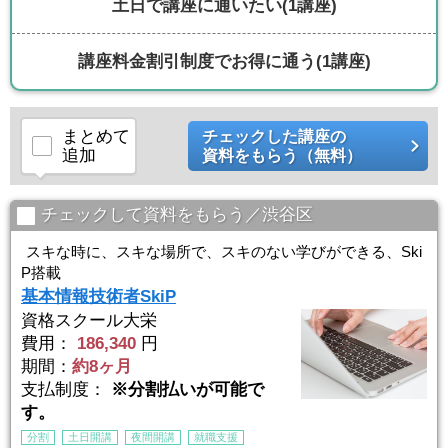
土日で講座に通いたい
(1講座)
講座料金割引制度でお得に通う
(1講座)
まとめて
チェックした講座の
追加
資料をもらう（無料）
チェックして資料をもらう／渋谷区
スキな時に、スキな場所で、スキのない学びができる、Ski
P搭載
基本情報技術者SkiP
資格スクール大栄
費用：
186,340
円
期間：
約8ヶ月
支払制度：
※分割払いが可能で
す。
分割
土日開講
夜間開講
就職支援