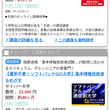
分割
web
就職支援
資格：ITパスポート
■大栄のオンライン講座特徴■
1.40年以上の実績がある「大栄」の通信講座
全国直営校50拠点以上。多数の合格者輩出実績を持つ、大栄の講座が
オンラインで受講可能！資格スクールとして40年以上の実績があるか
ら、内容も任せて安心。それほど合格ノウハウが凝縮されている内容
講座の詳細を見る
この講座を資料請求
です。
2.「挫折させない」にこだわるサポート体制
チェックして資料をもらう
学習管理の専門スタッフ キャリアナビゲーターが定期的にカウンセ
リングを行い、学習の進捗確認や学習に対する疑問点にお応えしま
通信講座
国家資格「基本情報技術者試験」の取得に活かせ
す。
るカリキュラム。ITエンジニアの登竜門！
学習内容の理解度や進捗を確認しながら、受講 ...
【通学不要！ソフトバンクGの大学】基本情報技術者
をめざす
サイバー大学
費用：
22,000
円
期間：
約48ヶ月
web
就職支援
資格：・学士号 ・ITパスポート試験 ・基本情報技