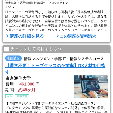
術者試験 ・応用情報技術者試験 ・プロジェクトマ
ネジ ...
ITエンジニアの登竜門として知られる国家試験「基本情報技術者試
験」の取得に直結する学びを提供します。サイバー大学では、単なる
試験対策の暗記ではなく、自学自習では習得が難しいコンピュータサ
イエンスの根本的な理論から実践までを体系的に学べます。資格取得
を足がかりに、プログラマーやシステムエンジニアへのキャリアチェ
ンジを目指す方に最適です。
講座の詳細を見る
この講座を資料請求
【サイバー大学について】
2007年にソフトバンクグループが開学（文部科学省認可）した、10
チェックして資料をもらう
0％オンラインで学べる大学で、授業は24時間いつでも受講OK。自宅
で ...
通信講座
情報マネジメント学部 IT・情報システムコース
【通学不要！トップクラスの卒業率】DX人材を目指
す
東京通信大学
費用：
461,000
円
期間：
約48ヶ月
web
就職支援
【情報マネジメント学部データサイエンス・社会調査コース】
プログラミングの基礎から実践的なシステム開発まで体系的に学習。
5G化や生成AIの登場など、進化しつづけるIT（情報テクノロジー）分