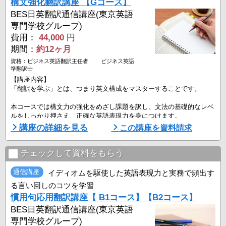
構文強化翻訳講座 【Gコース】
A２コースでは、さらに文節、長文で訓練、文章全体のまとまりが作
れるように ...
BES日英翻訳通信講座(東京英語
専門学校グループ)
費用：
44,000
円
期間：
約12ヶ月
資格：ビジネス英語翻訳主任者 ビジネス英語
準翻訳士
【講座内容】
「翻訳を学ぶ」とは、つまり英文構成をマスターすることです。
本コースでは構文力の強化をめざし課題を訳し、文法の基礎的なレベ
ルをしっかり押さえ、正確な英語表現力を身につけます。
いわゆる学校英作文と異なり、英語の自然な発想・表現や簡潔、明瞭
講座の詳細を見る
この講座を資料請求
な訳文にするという翻訳に必要な要素にも触れます。
課題を訳す前に、どのような構文を使うか描きながら進められるこの
チェックして資料をもらう
コースは、自分の構文力、表現力を伸ばすのにも役立ちます。
通信講座
イディオムを駆使した英語表現力と実務で頻出す
添削で受講生の文法的な疑問に対しても丁寧に応え、問題点解決をヘ
る言い回しのコツを学習
ルプします ...
慣用句応用翻訳講座【 B1コース】【B2コース】
BES日英翻訳通信講座(東京英語
専門学校グループ)