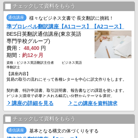
本講座から意外なルールを見つけ出してください。
チェックして資料をもらう
※新聞社の承諾のもとに、記事の一部を課題の参考にしています。
通信講座
様々なビジネス文書で 長文翻訳に挑戦！
さらに
準プロレベル翻訳講座【A1コース】【A2コース】
1.
身近な題材は翻訳しやすく、実践翻訳の習得に最適な教材になりま
BES日英翻訳通信講座(東京英語
す。 ...
専門学校グループ)
費用：
48,400
円
期間：
約12ヶ月
資格：ビジネス英語翻訳主任者 ビジネス英語
準翻訳士
【講座内容】
貿易の取引の流れにそって各種レターを中心に訳文作りをします。
契約書、特許申請書、取引説明書、報告書などの課題を使います。
ビジネス環境で必要とされる幅広い分野からテーマを選択。
異なる文書形態を用い応用力をつけます。
講座の詳細を見る
この講座を資料請求
手紙の定型句から使用頻度の高い取引用語、間違いやすい数量表現や
文法的な細かい点も学びます。
チェックして資料をもらう
同じ単語の使用を嫌う英文では長文になると代名詞やパラグラフ接続
詞の活用も重要性を持ってきます。
通信講座
基本となる構文の体づくりをする