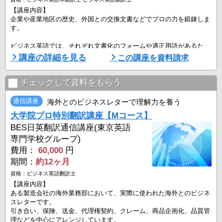
【講座内容】
企業や産業地区の歴史、外国との交換文書などでプロの力を鍛錬しま
す。
ビジネス英語では、それぞれ文書化のフォームや適正用語があるた
め、翻訳の規準度が測りやすくなります。
講座の詳細を見る
この講座を資料請求
歴史や文化的な内容の文章を翻訳する場合、自己の表現力や感性の豊
かさが不可欠となります。
文章の背景を的確に把握する力や表現用語の選択センスが問われま
チェックして資料をもらう
す。
通信講座
海外とのビジネスレターで理解力を養う
このコースでは、ある地域産業都市を取り上げ、一連のストーリを訳
大学院プロ特別翻訳講座【Mコース】
すユニットをはじめ、医療機関での診療内容、機器の使用マニュアル
などの表現力を養います。
BES日英翻訳通信講座(東京英語
専門学校グループ)
【特長】 ...
費用：
60,000
円
期間：
約12ヶ月
資格：ビジネス英語翻訳士
【講座内容】
ある製造会社の海外業務部において、実際に使われた海外とのビジネ
スレターです。
引き合い、保険、送金、代理権契約、クレーム、商品企画化、品質管
理などを中心にアレンジしています。