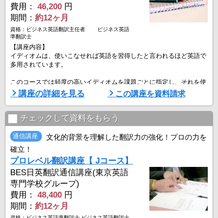
費用：
46,200
円
期間：
約12ヶ月
資格：ビジネス英語翻訳主任者 ビジネス英語
準翻訳士
【講座内容】
イディオムは、使いこなせれば英語を習得したと言われるほど英語で
多用されています。
このコースでは頻度の高いイディオムを課題ごとに指定し、それを使
って英文を完成します。
講座の詳細を見る
この講座を資料請求
イディオムの入る翻訳は、その前後の言葉の選択の有無も限定される
ので語彙力や構文力の強化にもなります。
実務英語で使えるイディオムを選び、構文の中でじっくりと訳文を鍛
チェックして資料をもらう
錬します。
通信講座
文化的背景を理解した翻訳力の強化！プロの力を
使える英語感覚を養うのに適したコースです
確立！
プロレベル翻訳講座【 Jコース】
【特長】
課題・添削数が多いことで、存分に自分の翻訳力を知ることがでま
BES日英翻訳通信講座(東京英語
す。
専門学校グループ)
ネイティブとプロ ...
費用：
48,400
円
期間：
約12ヶ月
資格：ビジネス英語準翻訳士 ビジネス英語翻訳士