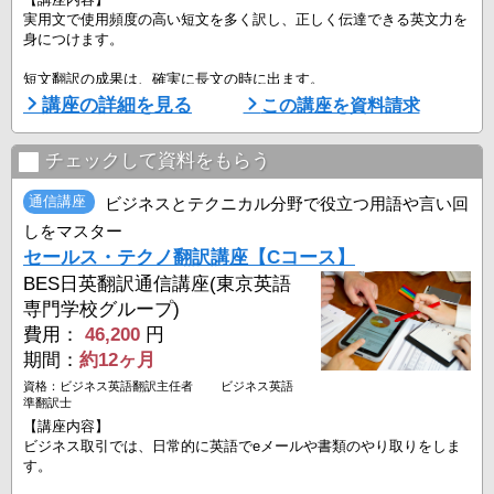
実用文で使用頻度の高い短文を多く訳し、正しく伝達できる英文力を
身につけます。
短文翻訳の成果は、確実に長文の時に出ます。
最初から長文翻訳に挑戦して何となく訳すのは効果のある訓練とはな
講座の詳細を見る
この講座を資料請求
りません。
このコースは長文翻訳に進むための地ならしになり自信へとつながり
チェックして資料をもらう
ます。
短文で演習する英訳は、文構造を把握しやすく、文法も正確に覚えや
通信講座
ビジネスとテクニカル分野で役立つ用語や言い回
すく、また、ビジネス翻訳で重要な明確で分かりやすい文章を理解す
しをマスター
るのに有用です。
セールス・テクノ翻訳講座【Cコース】
短文を多くこなし、自然と英語らしい表現方法を習得します。
BES日英翻訳通信講座(東京英語
１行の文章でも ...
専門学校グループ)
費用：
46,200
円
期間：
約12ヶ月
資格：ビジネス英語翻訳主任者 ビジネス英語
準翻訳士
【講座内容】
ビジネス取引では、日常的に英語でeメールや書類のやり取りをしま
す。