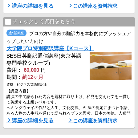
長文翻訳力、表現力を訓練する課題です。
講座の詳細を見る
この講座を資料請求
貿易取引の多様な英語翻訳を身につけるので、専門知識として役立つ
コースです。
チェックして資料をもらう
【特長】
通信講座
プロの方や自分の翻訳力を本格的にブラッシュア
課題・添削数が多いことで、存分に自分の翻訳力を知ることができま
ップしたい方向け
す。
大学院プロ特別翻訳講座【Kコース】
ネイティブとプロ翻訳者・英語講師・翻訳校正者など複数の先生が、
提出課題を毎回添削します。
BES日英翻訳通信講座(東京英語
専門学校グループ)
【添削とコメント(改 ...
費用：
60,000
円
期間：
約12ヶ月
資格：ビジネス英語翻訳士
【講座内容】
講演の中で語られた内容を題材に取り上げ、私見を交えた文を一貫し
て英訳する上級レベルです。
ヘミングウェイの作品と人生、文化交流、PL法の制定にまつわる話、
ある人物の人生観を通じて語られるプラス思考、日本の美徳、人種問
題まで経験談が続きます。
講座の詳細を見る
この講座を資料請求
訳し方とその面白さを楽しみます。
プロの翻訳者や英語学習者で、表現する文章スタイルや表現技法を奥
深く追求する課題に挑戦したい方、すでにプロ活動に手を染めてい