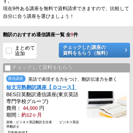
す。
現在9件ある講座を無料で資料請求できますので、比較して
自分に合う講座を選びましょう！
翻訳のおすすめ通信講座一覧 全
9
件
チェックした講座の
まとめて
資料をもらう（無料）
追加
チェックして資料をもらう
通信講座
英語で表現する力をつけ、翻訳伝達力を磨く
短文完熟翻訳講座【 Dコース】
BES日英翻訳通信講座(東京英語
専門学校グループ)
費用：
44,000
円
期間：
約12ヶ月
資格：ビジネス英語翻訳主任者 ビジネス英語
準翻訳士
【講座内容】