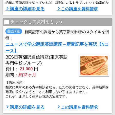
的確な英語表現を知っていれば、誤解によるトラブルもなく効率的な
仕事が行え、必要な情報も入手しやすくなります。
講座の詳細を見る
この講座を資料請求
販売や技術内容の文書を題材に、簡潔な訳文つくりを訓練します。
セールス営業もテクニカルの知識がなくては進展しない時代です。
チェックして資料をもらう
技術文書では、内容の理解とともにその分野特有の正確な用語を確認
し、販売・営業や技術部門の用語、言い回しにも触れます。
通信講座
新聞記事の課題から英字新聞独特のスタイルを習
発注・交渉・契約・苦情など一連の取引文書やビジネス現場で使う文
得！
...
ニュースで学ぶ翻訳英語講座～新聞記事を英訳【Nコ
ース】
BES日英翻訳通信講座(東京英語
専門学校グループ)
費用：
21,000
円
期間：
約12ヶ月
【講座内容】
翻訳に興味のある方や翻訳者なら、ただの読者ではなく、英字新聞を
翻訳に役立つようとことん利用しない手はありません。
これぞ、まさしく生きた英語の宝庫です。
英字新聞の独特のスタイル、英語のルールが鮮明になり、より理解が
講座の詳細を見る
この講座を資料請求
深まり、読み方が変わります。
こんな着眼力をつけて翻訳力を磨きませんか。