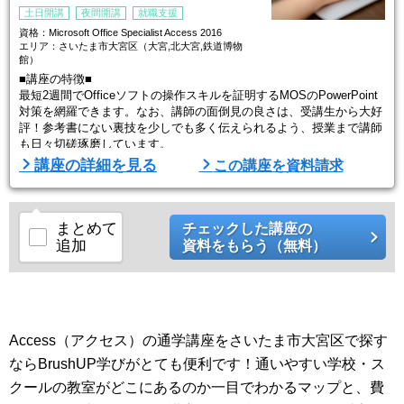
土日開講
夜間開講
就職支援
資格：Microsoft Office Specialist Access 2016
エリア：さいたま市大宮区（大宮,北大宮,鉄道博物
館）
■講座の特徴■
最短2週間でOfficeソフトの操作スキルを証明するMOSのPowerPoint
対策を網羅できます。なお、講師の面倒見の良さは、受講生から大好
評！参考書にない裏技を少しでも多く伝えられるよう、授業まで講師
も日々切磋琢磨しています。
講座の詳細を見る
この講座を資料請求
■アビバのポイント■
＜PCスクールとして20年以上積上げてきた実績は、丁寧な学習管理
から＞
まとめて
チェックした講座の
追加
資料をもらう（無料）
①全国約50校・当日予約も電話一本
平日の朝10時30分から夜21時まで、土日も開講。
電話一本で授業の予約ができますので、通いやすい。
また、全国 ...
Access（アクセス）の通学講座をさいたま市大宮区で探す
ならBrushUP学びがとても便利です！通いやすい学校・ス
クールの教室がどこにあるのか一目でわかるマップと、費