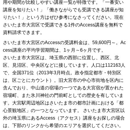
用や期間が比較しやすい講座一覧が特徴です。「一番安い
講座を知りたい！」「働きながらでも受講できる講座が知
りたい！」という方はぜひ参考になさってください。現在
さいたま市大宮区で受講できる1件のAccess講座を無料で
資料請求できます。
さいたま市大宮区のAccessの受講料金は、59,600円～。Ac
cess講座の平均学習期間は、1ヶ月～6ヶ月です。
さいたま市大宮区は、埼玉県の西部に位置し、西区、北
区、見沼区、中央区などに接しています。人口は112163人
で、全国371位（2013年3月時点。政令指定都市・特別区
は、区ごとにカウント）。旧大宮市の中心市街地を区内に
含んでおり、中山道の宿場の一つである大宮宿が置かれた
宿場町、また氷川神社の門前町としての歴史を有していま
す。大宮駅周辺地区はさいたま市の都市計画における「都
心景観地区」の一つとなっています。 さいたま市大宮区以
外の埼玉県にあるAccess（アクセス）講座をお探しの場合
は、下部のリンクから希望のエリアを選択してください。