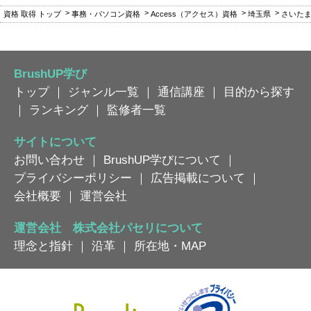
資格 取得 トップ
事務・パソコン資格
Access（アクセス）資格
埼玉県
さいた
BrushUP学び
トップ
｜
ジャンル一覧
｜
通信講座
｜
目的から探す
｜
ランキング
｜
監修者一覧
サイトについて
お問い合わせ
｜
BrushUP学びについて
｜
プライバシーポリシー
｜
広告掲載について
｜
会社概要
｜
運営会社
運営会社 株式会社パセリについて
理念と指針
｜
沿革
｜
所在地・MAP