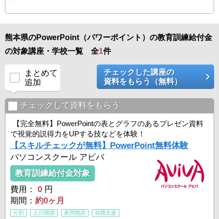
熊本県のPowerPoint（パワーポイント）の教育訓練給付金
の対象講座・学校一覧 全
1
件
チェックした講座の
まとめて
資料をもらう（無料）
追加
チェックして資料をもらう
【完全無料】PowerPointの表とグラフのあるプレゼン資料
で視覚的説得力をUPする技などを体験！
【スキルチェックが無料】PowerPoint無料体験
パソコンスクール アビバ
教育訓練給付金対象
費用：
0
円
期間：
約0ヶ月
分割
土日開講
夜間開講
就職支援