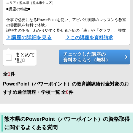
エリア：熊本県（熊本市中央区）
■講座の特徴■
仕事で必要になるPowerPointを使い、アビバの実際のレッスンや教室
の雰囲気を無料で体験♪
説得力のある、わかりやすく見せるための「表」や「グラフ」、複数
のデータをまとめて見せる「複合グラフ」など、あなたに合ったメニ
講座の詳細を見る
この講座を資料請求
ューで体験していただけます！
料金含め、回数や内容の相談ができますので、是非お近くの教室まで
チェックした講座の
まとめて
お越しください。あなたのレベルや目指す姿から、自由に講座を組み
資料をもらう（無料）
追加
合わせて、身につけたいスキルを効率よく身につけられます。
■アビバのポイント■
全
1
件
PowerPoint（パワーポイント）の教育訓練給付金対象のお
＜「続く」秘訣。 ...
すすめ通信講座・学校一覧 全
0
件
熊本県のPowerPoint（パワーポイント）の資格取得
に関するよくある質問