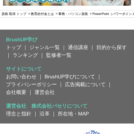
資格 取得 トップ
教育給付金とは
事務・パソコン資格
PowerPoint（パワーポイ
BrushUP学び
トップ
｜
ジャンル一覧
｜
通信講座
｜
目的から探す
｜
ランキング
｜
監修者一覧
サイトについて
お問い合わせ
｜
BrushUP学びについて
｜
プライバシーポリシー
｜
広告掲載について
｜
会社概要
｜
運営会社
運営会社 株式会社パセリについて
理念と指針
｜
沿革
｜
所在地・MAP