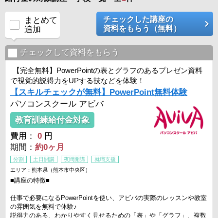
チェックした講座の
まとめて
資料をもらう（無料）
追加
チェックして資料をもらう
【完全無料】PowerPointの表とグラフのあるプレゼン資料
で視覚的説得力をUPする技などを体験！
【スキルチェックが無料】PowerPoint無料体験
パソコンスクール アビバ
教育訓練給付金対象
費用：
0
円
期間：
約0ヶ月
分割
土日開講
夜間開講
就職支援
エリア：熊本県（熊本市中央区）
■講座の特徴■
仕事で必要になるPowerPointを使い、アビバの実際のレッスンや教室
の雰囲気を無料で体験♪
説得力のある、わかりやすく見せるための「表」や「グラフ」、複数