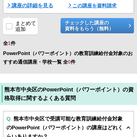
のデータをまとめて見せる「複合グラフ」など、あなたに合ったメニ
講座の詳細を見る
この講座を資料請求
ューで体験していただけます！
料金含め、回数や内容の相談ができますので、是非お近くの教室まで
チェックした講座の
まとめて
お越しください。あなたのレベルや目指す姿から、自由に講座を組み
資料をもらう（無料）
追加
合わせて、身につけたいスキルを効率よく身につけられます。
■アビバのポイント■
全
1
件
PowerPoint（パワーポイント）の教育訓練給付金対象のお
＜「続く」秘訣。 ...
すすめ通信講座・学校一覧 全
0
件
熊本市中央区のPowerPoint（パワーポイント）の資
格取得に関するよくある質問
Q.
熊本市中央区で受講可能な教育訓練給付金対象
のPowerPoint（パワーポイント）の講座はどれく
らいありますか？