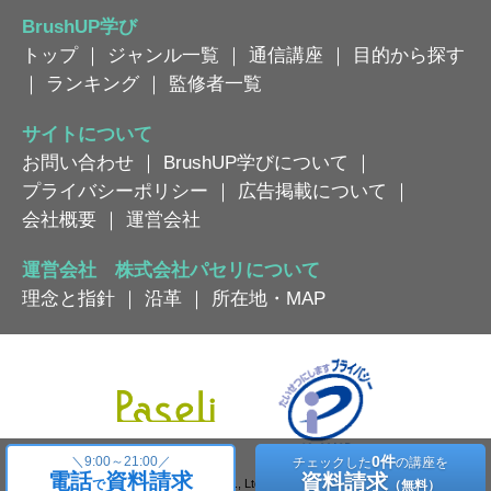
BrushUP学び
トップ
｜
ジャンル一覧
｜
通信講座
｜
目的から探す
｜
ランキング
｜
監修者一覧
サイトについて
お問い合わせ
｜
BrushUP学びについて
｜
プライバシーポリシー
｜
広告掲載について
｜
会社概要
｜
運営会社
運営会社 株式会社パセリについて
理念と指針
｜
沿革
｜
所在地・MAP
0件
＼
9:00～21:00／
チェックした
の講座を
電話
資料請求
資料請求
Copyright © Paseli Co., Ltd. All Rights Reserved.
で
（無料）