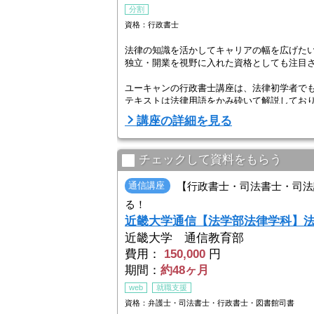
分割
資格：行政書士
法律の知識を活かしてキャリアの幅を広げた
独立・開業を視野に入れた資格としても注目
ユーキャンの行政書士講座は、法律初学者で
テキストは法律用語をかみ砕いて解説してお
講座の詳細を見る
さらに、過去の出題傾向に基づいた演習問題
理解度を確認しながら学習を進められるので、合
チェックして資料をもらう
通信講座
【行政書士・司法書士・司法
る！
近畿大学通信【法学部法律学科】
近畿大学 通信教育部
費用：
150,000
円
期間：
約48ヶ月
web
就職支援
資格：弁護士・司法書士・行政書士・図書館司書