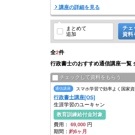
※遠方の方はオンラインでの受講も可能です
講座の詳細を見る
通学・オンラインどちらでも先生からの生講
問点をその場で解決できます。
【資格は使うためにあります。】
チェ
まとめて
この講座では、実務経験豊富な鈴木高義先生が、合
追加
資料
全
2
件
行政書士のおすすめ通信講座一覧 
チェックして資料をもらう
通信講座
スマホ学習で効率よく国家資
行政書士講座[OS]
生涯学習のユーキャン
教育訓練給付金対象
費用：
69,000
円
期間：
約6ヶ月