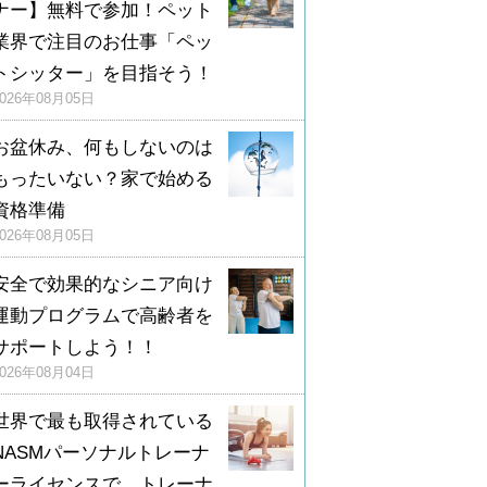
ナー】無料で参加！ペット
業界で注目のお仕事「ペッ
トシッター」を目指そう！
2026年08月05日
お盆休み、何もしないのは
もったいない？家で始める
資格準備
2026年08月05日
安全で効果的なシニア向け
運動プログラムで高齢者を
サポートしよう！！
2026年08月04日
世界で最も取得されている
NASMパーソナルトレーナ
ーライセンスで、トレーナ