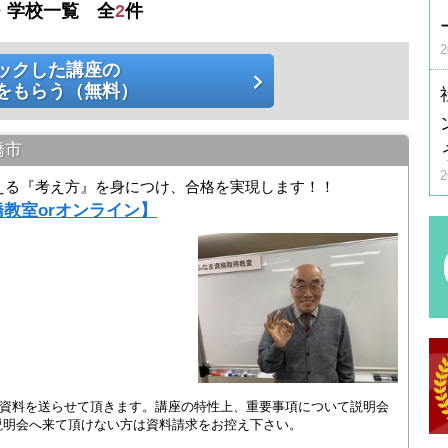
・学校一覧 全
2
件
ックした講座の
をもらう（無料）
橋市
える『考え方』を身につけ、合格を実現します！！
橋教室orオンライン】
座資料を送らせて頂きます。講座の特性上、重要事項について説明会
明会へ来て頂けない方は資料請求をお控え下さい。