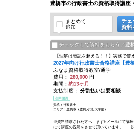
豊橋市の行政書士の資格取得講座
チェ
まとめて
追加
資料
チェックして資料をもらう／豊
【理解は暗記を超える！！】実務で使
2027年向け行政書士合格講座【豊
ふなま資格取得教室/通学
費用：
280,000
円
期間：
約13ヶ月
支払制度：
分割払いは要相談
夜間開講
資格：行政書士
エリア：豊橋市（豊橋,小池,大学前）
※資料請求された方へ、まずEメールにて講
にて講座の説明をさせて頂いています。 説