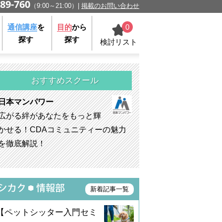
89-760
（9:00～21:00）
掲載のお問い合わせ
0
通信講座
を
目的
から
探す
探す
検討リスト
おすすめスクール
日本マンパワー
広がる絆があなたをもっと輝
かせる！CDAコミュニティーの魅力
を徹底解説！
新着記事一覧
【ペットシッター入門セミ