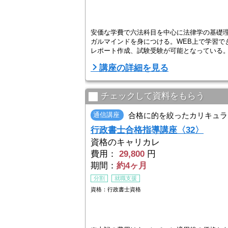
安価な学費で六法科目を中心に法律学の基礎
ガルマインドを身につける。WEB上で学習できる
レポート作成、試験受験が可能となっている
講座の詳細を見る
チェックして資料をもらう
通信講座
合格に的を絞ったカリキュラ
行政書士合格指導講座〈32〉
資格のキャリカレ
費用：
29,800
円
期間：
約4ヶ月
分割
就職支援
資格：行政書士資格