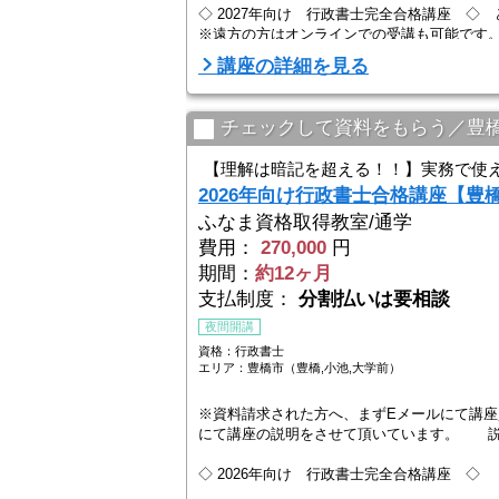
◇ 2027年向け 行政書士完全合格講座 ◇
※遠方の方はオンラインでの受講も可能です
通学・オンラインどちらでも先生からの生講
講座の詳細を見る
問点をその場で解決できます。
【資格は使うためにあります。】
チェックして資料をもらう／豊
この講座では、実務 ...
【理解は暗記を超える！！】実務で使
2026年向け行政書士合格講座【豊
ふなま資格取得教室/通学
費用：
270,000
円
期間：
約12ヶ月
支払制度：
分割払いは要相談
夜間開講
資格：行政書士
エリア：豊橋市（豊橋,小池,大学前）
※資料請求された方へ、まずEメールにて講
にて講座の説明をさせて頂いています。 説
◇ 2026年向け 行政書士完全合格講座 ◇