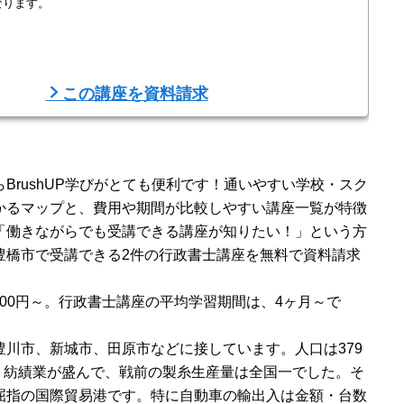
なります。
万が一不合格だった場合には、受講料を全額返金！はじめて国家試験
この講座を資料請求
、初学者でもわかりやすく効率的に学べる講座を作りました。
題集」「条文集」「映像講義」と試験対策万全のフルセット教材で
.
BrushUP学びがとても便利です！通いやすい学校・スク
かるマップと、費用や期間が比較しやすい講座一覧が特徴
「働きながらでも受講できる講座が知りたい！」という方
豊橋市で受講できる2件の行政書士講座を無料で資料請求
000円～。行政書士講座の平均学習期間は、4ヶ月～で
川市、新城市、田原市などに接しています。人口は379
糸・紡績業が盛んで、戦前の製糸生産量は全国一でした。そ
屈指の国際貿易港です。特に自動車の輸出入は金額・台数