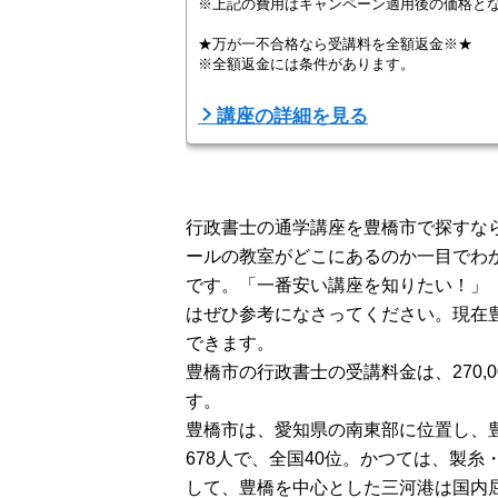
※上記の費用はキャンペーン適用後の価格と
★万が一不合格なら受講料を全額返金※★
※全額返金には条件があります。
キャリカレは合格に自信があります。だから
講座の詳細を見る
に挑戦する方でも安心です。
「試験に出る大事なトコ」だけを徹底分析し
キャリカレの教材は、「テキスト」「過去問
す。試験結果を徹底分析し、最新の試験対策 ..
行政書士の通学講座を豊橋市で探すなら
ールの教室がどこにあるのか一目でわ
です。「一番安い講座を知りたい！」
はぜひ参考になさってください。現在
できます。
豊橋市の行政書士の受講料金は、270,
す。
豊橋市は、愛知県の南東部に位置し、豊
678人で、全国40位。かつては、製
して、豊橋を中心とした三河港は国内