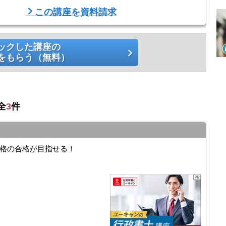
。
この講座を資料請求
義がうけられます。講義の前後で直接鈴木先生に質問できるので、疑
ックした講座の
 ...
をもらう（無料）
全
3
件
格の合格が目指せる！