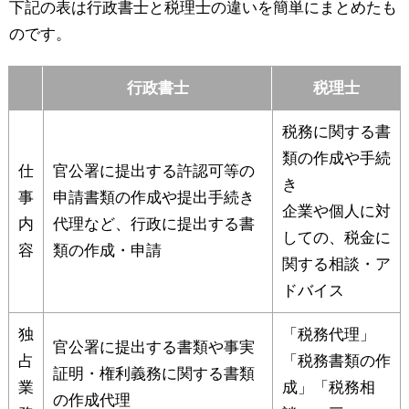
下記の表は行政書士と税理士の違いを簡単にまとめたも
のです。
行政書士
税理士
税務に関する書
類の作成や手続
仕
官公署に提出する許認可等の
き
事
申請書類の作成や提出手続き
企業や個人に対
内
代理など、行政に提出する書
しての、税金に
容
類の作成・申請
関する相談・ア
ドバイス
独
「税務代理」
官公署に提出する書類や事実
占
「税務書類の作
証明・権利義務に関する書類
業
成」「税務相
の作成代理