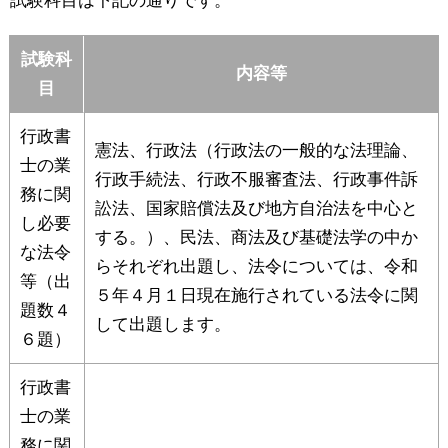
試験科目は下記の通りです。
試験科
内容等
目
行政書
憲法、行政法（行政法の一般的な法理論、
士の業
行政手続法、行政不服審査法、行政事件訴
務に関
訟法、国家賠償法及び地方自治法を中心と
し必要
する。）、民法、商法及び基礎法学の中か
な法令
らそれぞれ出題し、法令については、令和
等（出
５年４月１日現在施行されている法令に関
題数４
して出題します。
６題）
行政書
士の業
務に関