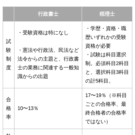
行政書士
税理士
・学歴・資格・職
・受験資格は特になし
歴いずれかの受験
試
資格が必要
験
・憲法や行政法、民法など
・試験は科目選択
制
法令からの主題と、行政書
制。必須科目2科目
度
士の業務に関連する一般知
と、選択科目3科目
識からの出題
の計5科目。
17〜19％（※科目
合
ごとの合格率、最
格
10〜13％
終合格者の合格率
率
ではない）