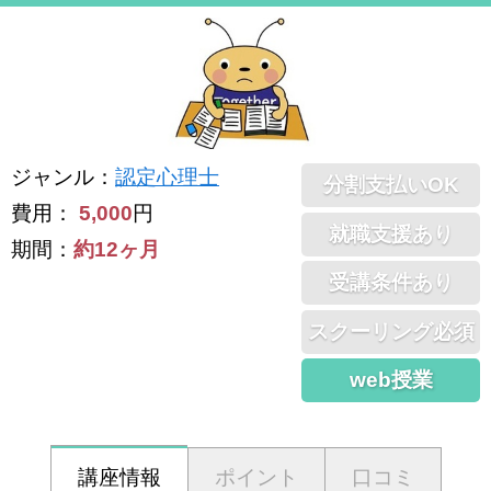
ジャンル
：
認定心理士
分割支払いOK
費用：
5,000
円
就職支援あり
期間：
約12ヶ月
受講条件あり
スクーリング必須
web授業
講座情報
ポイント
口コミ