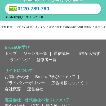
0120-789-760
BrushUP学び：9:00～21:00
資格 取得 トップ
心理学・メンタル
認定心理士
認定心理士の通信講座
認定心理
BrushUP学び
トップ
｜
ジャンル一覧
｜
通信講座
｜
目的から探す
｜
ランキング
｜
監修者一覧
サイトについて
お問い合わせ
｜
BrushUP学びについて
｜
プライバシーポリシー
｜
広告掲載について
｜
会社概要
｜
運営会社
運営会社 株式会社パセリについて