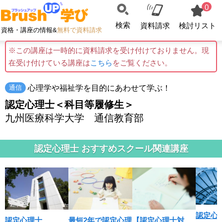
0
検索
資料請求
検討リスト
資格・講座の情報&
無料で資料請求
※この講座は一時的に資料請求を受け付けておりません。現
在受け付けている講座は
こちら
をご覧ください。
心理学や福祉学を目的にあわせて学ぶ！
通信
認定心理士＜科目等履修生＞
九州医療科学大学 通信教育部
認定心理士 おすすめスクール関連講座
認定心
認定心理士
最短2年で認定心理
【認定心理士対