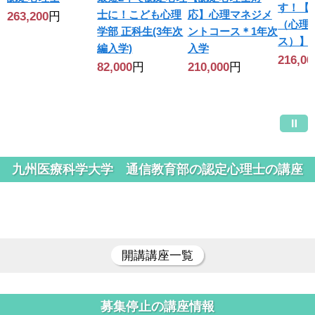
す！【
士に！こども心理
応】心理マネジメ
263,200
円
（心理
学部 正科生(3年次
ントコース＊1年次
ス）】
編入学)
入学
216,00
82,000
円
210,000
円
九州医療科学大学 通信教育部の認定心理士の講座
開講講座一覧
募集停止の講座情報