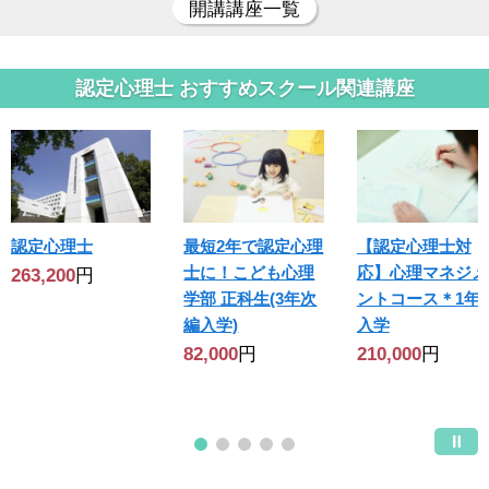
開講講座一覧
認定心理士 おすすめスクール関連講座
認定心理士
最短2年で認定心理
【認定心理士対
士に！こども心理
応】心理マネジメ
263,200
円
学部 正科生(3年次
ントコース＊1年
編入学)
入学
82,000
円
210,000
円