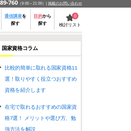
89-760
（9:00～21:00）
掲載のお問い合わせ
0
通信講座
を
目的
から
探す
探す
検討リスト
国家資格コラム
比較的簡単に取れる国家資格11
選！取りやすく役立つおすすめ
資格を紹介します
在宅で取れるおすすめの国家資
格7選！ メリットや選び方、勉
強方法を解説