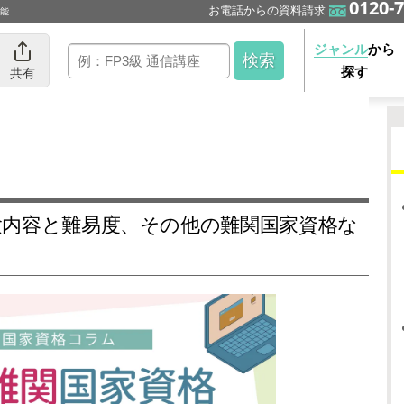
0120-7
お電話からの資料請求
可能
ジャンル
から
探す
共有