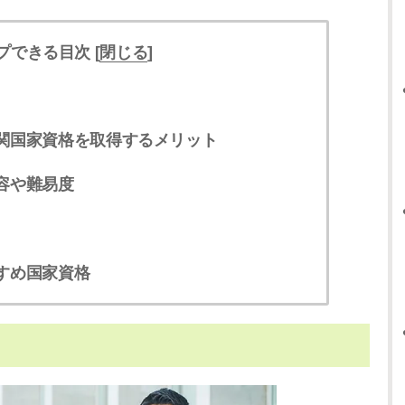
プできる目次 [
閉じる
]
関国家資格を取得するメリット
容や難易度
すめ国家資格