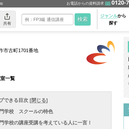
0120-7
お電話からの資料請求
可能
ジャンル
から
探す
共有
美作市古町1701番地
教室一覧
プできる目次 [
閉じる
]
門学校 スクールの特色
門学校の講座受講を考えている人に一言！