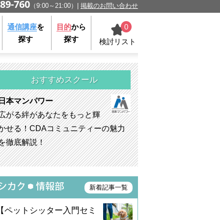
89-760
（9:00～21:00）
掲載のお問い合わせ
0
通信講座
を
目的
から
探す
探す
検討リスト
おすすめスクール
日本マンパワー
広がる絆があなたをもっと輝
かせる！CDAコミュニティーの魅力
を徹底解説！
新着記事一覧
【ペットシッター入門セミ