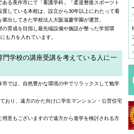
である美作市にて「看護学科」「柔道整復スポーツト
設置している本校は、設立から30年以上にわたって看
を輩出してきた学校法人大阪滋慶学園が運営。
材の育成を目指し最先端設備や施設が整った学習環
育にも力を入れています。
専門学校の講座受講を考えている人に一
作市では、自然豊かな環境の中でリラックスして勉学
しており、遠方のかた向けに学生マンション・公営住宅
ご用意もございますので遠方から進学を検討される方