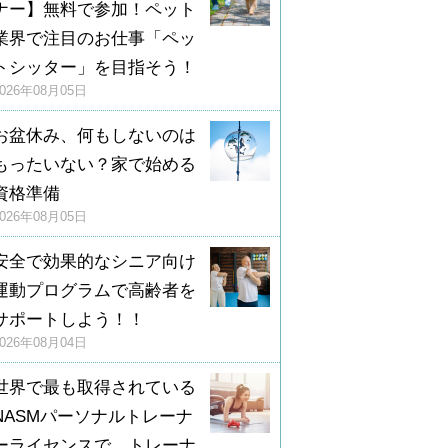
ナー】無料で参加！ペット
業界で注目のお仕事「ペッ
トシッター」を目指そう！
2026年08月05日
お盆休み、何もしないのは
もったいない？家で始める
資格準備
2026年08月05日
安全で効果的なシニア向け
運動プログラムで高齢者を
サポートしよう！！
2026年08月04日
世界で最も取得されている
NASMパーソナルトレーナ
ーライセンスで、トレーナ