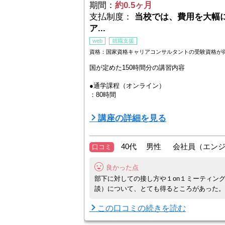
期間：
約0.5ヶ月
支払制度：
当校では、費用を大幅
ア...
web
就職支援
資格：国家資格キャリアコンサルタントの受験資格が
国が定めた150時間分の講習内容
●通学課程（オンライン）
：80時間
【講義】（80時間の内の約4分の1）
講座の詳細を見る
キャリアの理論やカウンセリングの基礎はも
トを凝縮して学びます。
40代 男性 会社員（エン
口コミ
【演習】（80時間の内の約4分の3）
クラスメイトとのロールプレイングを中心に
具体的なサポート技術を体得します。
良かった点
部下に対しての接し方や１on１ミーティン
●通信課程（自宅学習）
談）について、とても得るところがあった。
：70時間
200問の問題に解答していただきます。
この口コミの続きを読む
...