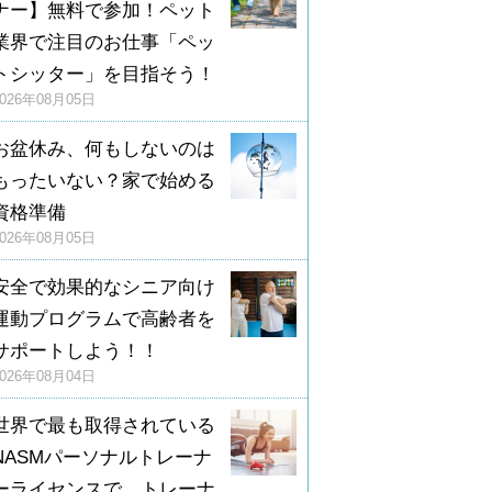
ナー】無料で参加！ペット
業界で注目のお仕事「ペッ
トシッター」を目指そう！
2026年08月05日
お盆休み、何もしないのは
もったいない？家で始める
資格準備
2026年08月05日
安全で効果的なシニア向け
運動プログラムで高齢者を
サポートしよう！！
2026年08月04日
世界で最も取得されている
NASMパーソナルトレーナ
ーライセンスで、トレーナ