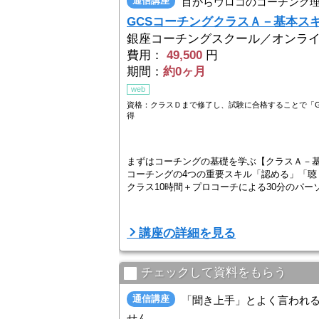
通信講座
目からウロコのコーチング
GCSコーチングクラスＡ－基本ス
銀座コーチングスクール／オンラ
費用：
49,500
円
期間：
約0ヶ月
web
資格：クラスＤまで修了し、試験に合格することで「G
得
まずはコーチングの基礎を学ぶ【クラスＡ－
コーチングの4つの重要スキル「認める」「
クラス10時間＋プロコーチによる30分のパ
【クラスＡ－基本スキル編】は、コーチング
講座の詳細を見る
するクラスです。
実践的な演習を中心に、「認める」「聴く」
チェックして資料をもらう
得。
コーチ ...
通信講座
「聞き上手」とよく言われ
せん。