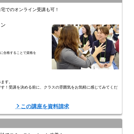
自宅でのオンライン受講も可！
イン
験に合格することで資格を
べます。
です！受講を決める前に、クラスの雰囲気をお気軽に感じてみてくだ
性を最大限に引き出す、効果的なコミュニケーションのスキルです。
この講座を資料請求
関係の改善など、さまざまな場面で求められています。
係を改善したい」「上司として上手に部下を指導したい」「子 ...