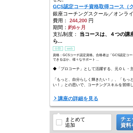
GCS認定コーチ資格取得コース（ク
銀座コーチングスクール／オンラ
費用：
244,200
円
期間：
約6ヶ月
支払制度：
当コースは、４つの講
ら...
分割
web
資格：GCSコーチ認定資格。合格者は「GCS認定コ
できるほか、様々なサポート ...
◆「プロコーチ」として活躍する、元ＯＬ・
「もっと、自分らしく輝きたい！」、「もっ
い！」との思いで、コーチングスキルを習得
◆「コーチング」や「プロコーチ」とは？
講座の詳細を見る
コーチングとは、相手の「夢・目標の実現」
スキルで、相手の「気づき」や「やる気」、「
チェ
まとめて
追加
資料