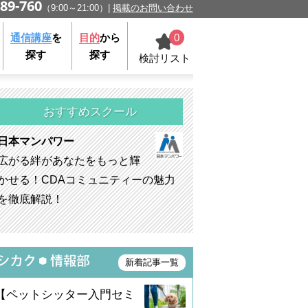
89-760
（9:00～21:00）
掲載のお問い合わせ
0
通信講座
を
目的
から
探す
探す
検討リスト
おすすめスクール
日本マンパワー
広がる絆があなたをもっと輝
かせる！CDAコミュニティーの魅力
を徹底解説！
新着記事一覧
【ペットシッター入門セミ