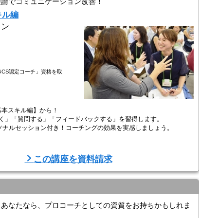
理論でコミュニケーション改善！
キル編
イン
CS認定コーチ」資格を取
基本スキル編】から！
聴く」「質問する」「フィードバックする」を習得します。
ーソナルセッション付き！コーチングの効果を実感しましょう。
の根幹をなす考え方と全体像を把握・理解し、基本的なスキルを修得
この講座を資料請求
「質問する」「フィードバックする」といった4つの重要スキルを習
るあなたなら、プロコーチとしての資質をお持ちかもしれま