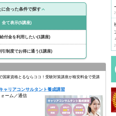
たに合った条件で探す
全て表示
(5講座)
給付金を利用したい
(1講座)
割引制度でお得に通う
(1講座)
講で国家資格とるならココ！受験対策講座が格安料金で受講
】キャリアコンサルタント養成講習
フォーム／通信