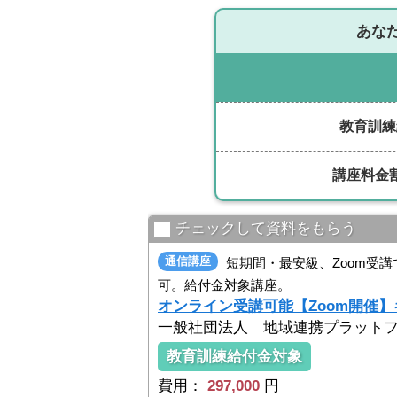
あな
教育訓練
講座料金
チェックして資料をもらう
通信講座
短期間・最安級、Zoom受
可。給付金対象講座。
オンライン受講可能【Zoom開催
一般社団法人 地域連携プラット
教育訓練給付金対象
費用：
297,000
円