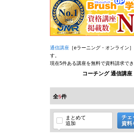
通信講座
［eラーニング・オンライン
す。
現在5件ある講座を無料で資料請求で
コーチング 通信講座
全
5
件
チェ
まとめて
追加
資料