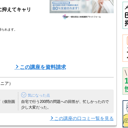
に抑えてキャリ
得られます。
この講座を資料請求
ちろん、最新の労働法やメンタルヘルスまで、試験に出る重要ポイン
ジニア）
、相談者の本音を引き出す話の聴き方（傾聴）や、意思決定を支える
気になった点
グ（個別面
自宅で行う200問の問題への回答が、忙しかったので
少し大変だった。
この講座の口コミ一覧を見る