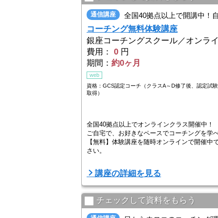
通信講座
全国40拠点以上で開講中！
コーチング無料体験講座
銀座コーチングスクール／オンラ
費用：
0
円
期間：
約0ヶ月
web
資格：GCS認定コーチ（クラスA～D修了後、認定試
取得）
全国40拠点以上でオンラインクラス開催中！
ご自宅で、お好きなペースでコーチングを学
【無料】体験講座を随時オンラインで開催中
さい。
コーチングは、相手の言葉に耳を傾けて可能
講座の詳細を見る
ビジネスはもちろんのこと、人間関係や家族
銀座コーチングスクールでは「周囲との人間関
チェックして資料をもらう