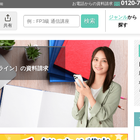
0120-7
お電話からの資料請求
可能
ジャンル
から
探す
共有
ライン］の資料請求