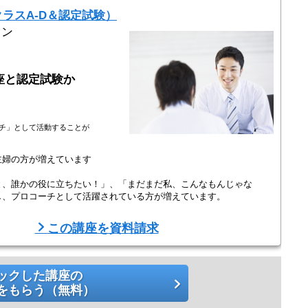
ラスA-D＆認定試験）
イン
座と認定試験か
ーチ」として活動することが
主婦の方が増えています
と、誰かの役に立ちたい！」、「まだまだ私、こんなもんじゃな
し、プロコーチとして活躍されている方が増えています。
この講座を資料請求
や「悩みの解決」をサポートすることができるコミュニケーションの
自発的行動」を引き出すことができます。プロコーチを目 ...
ックした講座の
をもらう（無料）