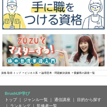
資格 取得 トップ
ビジネス系
論理思考・問題解決資格
愛媛県の講座一覧
BrushUP学び
トップ
｜
ジャンル一覧
｜
通信講座
｜
目的から探す
｜
ランキング
｜
監修者一覧