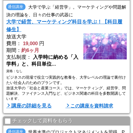
通信講座
大学で学ぶ「経営学」。マーケティングや問題解
決の理論を、日々の仕事の武器に
大学で経営、マーケティング科目を学ぶ！【科目履
修生】
放送大学
費用：
19,000
円
期間：
約6ヶ月
支払制度：
入学時に納める「入
学料」と、科目単位...
資格：なし
ビジネスの現場で役立つ実践的な教養を、大学レベルの理論で裏付け
たい社会人のためのプランです。
放送大学の「社会と産業コース」では、マーケティング、経営学、問
題解決、ファイナンス入門など、ビジネス関連の科目を多数開講して
います。
「科目履修生」なら入学試験はなく、書類選考のみで半年間（1学期
講座の詳細を見る
この講座を資料請求
間）から在籍可能。「今期の業務に必要なマーケティングだけ学びた
い」といった使い方ができ、経験則に頼りがちなビジネススキルを、
学術的な視点から体系化・強化することができます。
チェックして資料をもらう
学びのポイント（3つの特徴）
通信講座
世界水準のプロジェクトマネジメントを習得。P