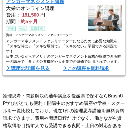
アンガーマネジメント講座
大栄のオンライン講座
費用：
181,500
円
期間：
約5ヶ月
分割
web
就職支援
資格：アンガーマネジメントファシリテーター
アンガーマネジメントファシリテーターになるために必要な知識を
「スキな時に」「スキな場所で」「スキのない」学習できる講座で
す！
日本にいながらアメリカのアンガーマネジメント資格が取得できる唯
一の講座で、多くの公共機関や大企業での研修で活用されています。
講座の詳細を見る
この講座を資料請求
論理思考・問題解決の通学講座を愛媛県で探すならBrushU
P学びがとても便利！開講中のおすすめ講座や学校・スクー
ルを一覧比較しており、現在1件の論理思考講座を無料資料
請求できます。費用や開講日程だけでなく、働きながら資
格取得を目指す人でも受講できる夜間・土日の対応がある