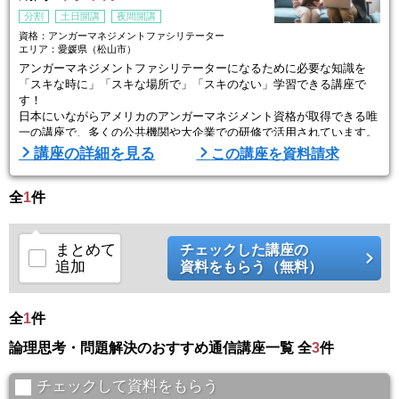
分割
土日開講
夜間開講
資格：アンガーマネジメントファシリテーター
エリア：愛媛県（松山市）
アンガーマネジメントファシリテーターになるために必要な知識を
「スキな時に」「スキな場所で」「スキのない」学習できる講座で
す！
日本にいながらアメリカのアンガーマネジメント資格が取得できる唯
一の講座で、多くの公共機関や大企業での研修で活用されています。
講座の詳細を見る
この講座を資料請求
全
1
件
まとめて
チェックした講座の
追加
資料をもらう（無料）
全
1
件
論理思考・問題解決のおすすめ通信講座一覧 全
3
件
チェックして資料をもらう