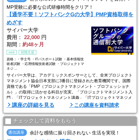
1. ...
MP受験に必要な公式研修時間をクリア！
【通学不要！ソフトバンクGの大学】PMP資格取得を
めざす
サイバー大学
費用：
22,000
円
期間：
約48ヶ月
web
就職支援
資格：・学士号 ・ITパスポート試験 ・基本情報技
術者試験 ・応用情報技術者試験 ・プロジェクトマ
ネジ ...
サイバー大学は、アカデミックスポンサーとして、全米プロジェクト
マネジメント協会日本支部に3番目に登録された教育機関です。国際
資格である「PMP（プロジェクトマネジメント・プロフェッショナ
ル）」の取得に活かせる科目が充実。「プロジェクトマネジメント入
門」「ITプロジェクトマネジメント講義」「ITプロジェクトマネジメ
ント演習」の3科目を修得することで、受験資格である「35時間の公
講座の詳細を見る
この講座を資料請求
式研修」に対して、各科目15時間（計45時間分）の実績として申請可
能です。
チェックして資料をもらう
【サイバー大学について】
2007年にソフト ...
通信講座
余計な感情に振り回されない 生活を実現！