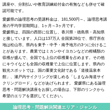
講座や、分割払いや教育訓練給付金の有無なども併せて確
認可能です。
愛媛県の論理思考の受講料金は、181,500円～。論理思考講
座の平均学習期間は、1ヶ月～3ヶ月です。
愛媛県は、四国の西部に位置し、香川県・徳島県・高知県
と接しています。人口は137万人 全国第28位で、県庁所在
地は松山市。県内を東予・中予・南予地方の3つに分けるこ
とがあります。農業ではミカンやイヨカンなどの柑橘類の
収穫が盛んで、全国でも上位の収穫量を占めます。その他
にキウイなども全国の収穫量で上位に位置します。県内の
観光スポットでは、国の重要文化財である「道後温泉本
館」、瀬戸内サイクリングが楽しめる「しまなみ海道サイ
クリングロード」などがあげられます。 愛媛県にある論理
思考・問題解決講座をお探しの場合は、下部のリンクから
希望のエリアを選択してください。
論理思考・問題解決関連エリア・ジャンル