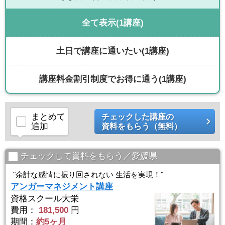
全て表示
(1講座)
土日で講座に通いたい
(1講座)
講座料金割引制度でお得に通う
(1講座)
まとめて
チェックした講座の
追加
資料をもらう（無料）
チェックして資料をもらう／愛媛県
"余計な感情に振り回されない 生活を実現！"
アンガーマネジメント講座
資格スクール大栄
費用：
181,500
円
期間：
約5ヶ月