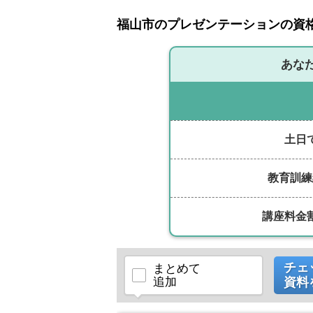
福山市のプレゼンテーションの資
あな
土日
教育訓練
講座料金
チェ
まとめて
追加
資料