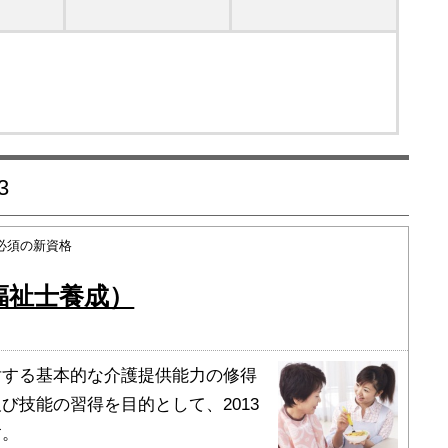
3
に必須の新資格
福祉士養成）
対する基本的な介護提供能力の修得
び技能の習得を目的として、2013
す。