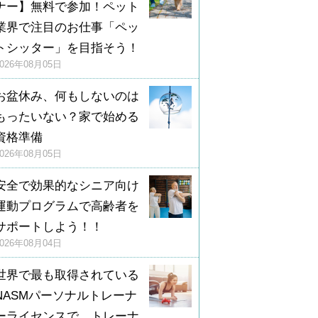
ナー】無料で参加！ペット
業界で注目のお仕事「ペッ
トシッター」を目指そう！
2026年08月05日
お盆休み、何もしないのは
もったいない？家で始める
資格準備
2026年08月05日
安全で効果的なシニア向け
運動プログラムで高齢者を
サポートしよう！！
2026年08月04日
世界で最も取得されている
NASMパーソナルトレーナ
ーライセンスで、トレーナ