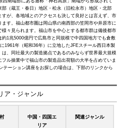
吉備高原西南端部にある通称「神石高原」南端から形成されて
東部（蔵王・春日）地区・松永（旧松永市）地区・北部
ますが、各地域とのアクセスも決して良好とは言えず、市
ります。福山都市圏は岡山県の南西部の笠岡市や井原市に
で様々見られます。福山市を中心とする都市群は備後都市
約1兆5000億円で広島市と同規模で中四国地方でも倉敷
1961年（昭和36年）に立地したJFEスチール西日本製
）は、同社最大の製造拠点であるのみならず世界最大規模
にフル操業中で福山市の製造品出荷額の大半を占めていま
ゼンテーション講座をお探しの場合は、下部のリンクから
エリア・ジャンル
村
中国・四国エ
関連ジャンル
リア