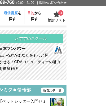
89-760
（9:00～21:00）
掲載のお問い合わせ
0
通信講座
を
目的
から
探す
探す
検討リスト
おすすめスクール
日本マンパワー
広がる絆があなたをもっと輝
かせる！CDAコミュニティーの魅力
を徹底解説！
新着記事一覧
【ペットシッター入門セミ