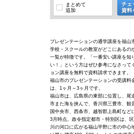
■アビバのポイント■
チェ
まとめて
追加
資料
＜「続く」秘訣。 ...
プレゼンテーションの通学講座を福山市
学校・スクールの教室がどこにあるの
一覧が特徴です。「一番安い講座を知
い！」という方はぜひ参考になさって
ョン講座を無料で資料請求できます。
福山市のプレゼンテーションの受講料
は、1ヶ月～3ヶ月です。
福山市は、広島県の東部に位置し、尾
市また海を挟んで、香川県三豊市、観
国中央市、西条市、越智郡上島町などに接
3月時点。政令指定都市・特別区は、
川の河口に広がる福山平野に市の中心