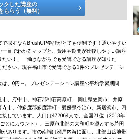
ックした講座の
をもらう（無料）
で探すならBrushUP学びがとても便利です！通いやすい
か一目でわかるマップと、費用や期間が比較しやすい講座
りたい！」「働きながらでも受講できる講座が知りた
ください。現在福山市で受講できる1件のプレゼンテーシ
金は、0円～。プレゼンテーション講座の平均学習期間
道市、府中市、神石郡神石高原町、 岡山県笠岡市、井原
音寺市、仲多度郡多度津町、愛媛県今治市、新居浜市、四
しています。人口は472064人で、全国21位（2013年
区ごとにカウント）。三原市北部の大和町を源とする芦田
地があります。市の南端は瀬戸内海に面し、北部山岳地帯