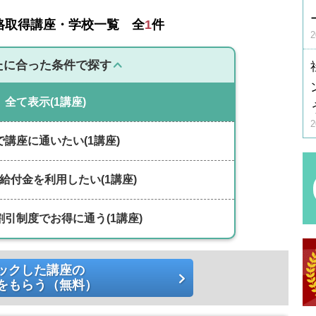
格取得講座・学校一覧 全
1
件
たに合った条件で探す
全て表示
(1講座)
で講座に通いたい
(1講座)
給付金を利用したい
(1講座)
割引制度でお得に通う
(1講座)
ックした講座の
をもらう（無料）