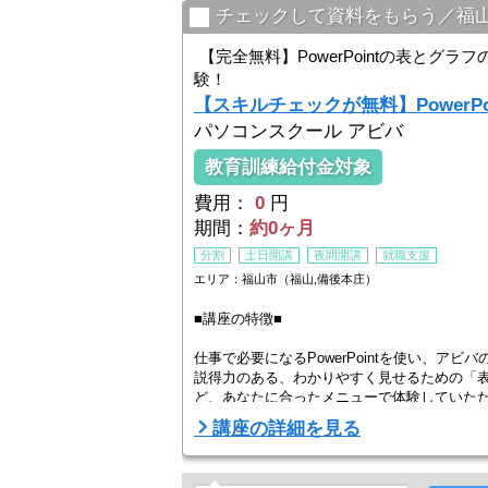
チェックして資料をもらう／福
【完全無料】PowerPointの表とグ
験！
【スキルチェックが無料】PowerPo
パソコンスクール アビバ
教育訓練給付金対象
費用：
0
円
期間：
約0ヶ月
分割
土日開講
夜間開講
就職支援
エリア：福山市（福山,備後本庄）
■講座の特徴■
仕事で必要になるPowerPointを使い、ア
説得力のある、わかりやすく見せるための「
ど、あなたに合ったメニューで体験していた
講座の詳細を見る
料金含め、回数や内容の相談ができますので
から、自由に講座を組み合わせて、身につけ