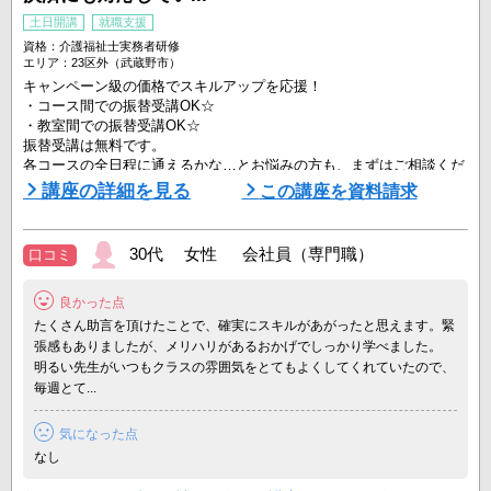
土日開講
就職支援
資格：介護福祉士実務者研修
エリア：23区外（武蔵野市）
キャンペーン級の価格でスキルアップを応援！
・コース間での振替受講OK☆
・教室間での振替受講OK☆
振替受講は無料です。
各コースの全日程に通えるかな…とお悩みの方も、まずはご相談くだ
さい！
講座の詳細を見る
この講座を資料請求
自宅学習+通学7日間を組み合わせて効率よく学びます♪
土曜・日曜コースもあるので、働きながらでも受講しやすい！
30代 女性 会社員（専門職）
口コミ
☆通学は最短7日間！
良かった点
通学は週1回。介護過程5日間と医療ケア2日間の計7日間です。
介護の現場でおこる事例をもとに、実践的な技術を学びます。
たくさん助言を頂けたことで、確実にスキルがあがったと思えます。緊
やむを得ず受講できない日程がある場合も無料で振 ...
張感もありましたが、メリハリがあるおかげでしっかり学べました。
明るい先生がいつもクラスの雰囲気をとてもよくしてくれていたので、
毎週とて...
気になった点
なし