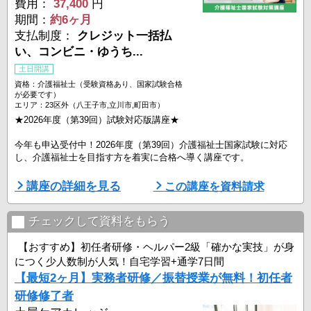
費用：
37,400
円
期間：
約6ヶ月
支払制度：
クレジット一括払
い、コンビニ・ゆうち...
土日開講
資格：介護福祉士（受験資格あり、国家試験合格
が必要です）
エリア：23区外（八王子市,立川市,町田市）
★2026年度（第39回）試験対応版講座★
今年も申込受付中！2026年度（第39回）介護福祉士国家試験に対応
し、介護福祉士を目指す方を着実に合格へ導く講座です。
ニチイの講座は、学びやすいカリキュラムと充実のサポートで、あな
講座の詳細を見る
この講座を資料請求
たの介護福祉士国家資格合格をバックアップします！
・合格率も高い！介護事業者ニチイの実績ある講座
・本試験の予行演習！「全国統一模試」付き
チェックして資料をもらう
・最短2ヵ月程度の効率的学習が可能！
・フルセット教材や学習サポートも充実
【おすすめ】初任者研修・ヘルパー2級「確かな実技」が身
・スクーリングではベテラン講師が要点を直 ...
につく少人数制が人気！自宅学習+通学7日間
【最短2ヶ月】実務者研修／振替授業が無料！初任者
研修修了者