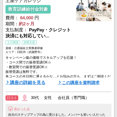
土屋ケアカレッジ
教育訓練給付金対象
費用：
64,000
円
期間：
約2ヶ月
支払制度：
PayPay・クレジット
決済にも対応してい...
土日開講
就職支援
資格：介護福祉士実務者研修
エリア：23区外（武蔵野市）
キャンペーン級の価格でスキルアップを応援！
・コース間での振替受講OK☆
・教室間での振替受講OK☆
振替受講は無料です。
各コースの全日程に通えるかな…とお悩みの方も、まずはご相談くだ
さい！
講座の詳細を見る
この講座を資料請求
自宅学習+通学7日間を組み合わせて効率よく学びます♪土曜・日曜コ
ースもあるので、働きながらでも受講しやすい！
30代 女性 会社員（専門職）
口コミ
☆通学は最短7日間！
良かった点
通学は週1回。介護過程5日間と医療ケア2日間の計7日間です。
介護の現場でおこる事例をもとに、実践的な技術を学びます。
自分のステップアップの為に受けました。メンバーも皆いい人だった