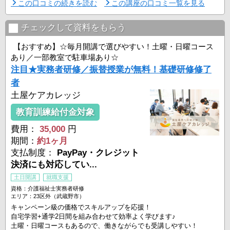
この口コミの続きを読む
この講座の口コミ一覧を見る
チェックして資料をもらう
【おすすめ】☆毎月開講で選びやすい！土曜・日曜コース
あり／一部教室で駐車場あり☆
注目★実務者研修／振替授業が無料！基礎研修修了
者
土屋ケアカレッジ
教育訓練給付金対象
費用：
35,000
円
期間：
約1ヶ月
支払制度：
PayPay・クレジット
決済にも対応してい...
土日開講
就職支援
資格：介護福祉士実務者研修
エリア：23区外（武蔵野市）
キャンペーン級の価格でスキルアップを応援！
自宅学習+通学2日間を組み合わせて効率よく学びます♪
土曜・日曜コースもあるので、働きながらでも受講しやすい！