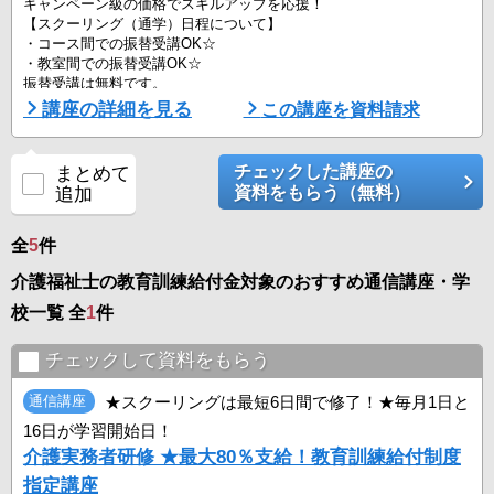
キャンペーン級の価格でスキルアップを応援！
【スクーリング（通学）日程について】
・コース間での振替受講OK☆
・教室間での振替受講OK☆
振替受講は無料です。
各コースの全日程に通えるかな…とお悩みの方も、まずはご相談くだ
講座の詳細を見る
この講座を資料請求
さい！
自宅学習+通学7日間を組み合わせて効率よく学びます♪
チェックした講座の
まとめて
土曜・日曜コースもあるので、働きながらでも受講しやすい！
資料をもらう（無料）
追加
☆通学は最短7日間！
通学は週1回。介護過程5日間と医療ケア2日間の計7日間です。
全
5
件
介護の現場でおこる事例をもとに、実践的な技術を学びます。
介護福祉士の教育訓練給付金対象のおすすめ通信講座・学
やむを得 ...
校一覧 全
1
件
チェックして資料をもらう
通信講座
★スクーリングは最短6日間で修了！★毎月1日と
16日が学習開始日！
介護実務者研修 ★最大80％支給！教育訓練給付制度
指定講座