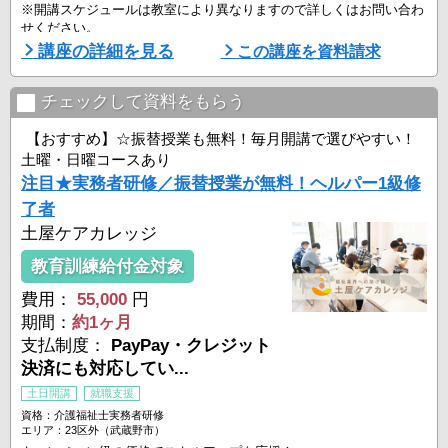
※開講スケジュールは教室により異なりますので詳しくはお問い合わ
せください。
講座の詳細を見る
この講座を資料請求
☆通学は2日間！
通学は週1回、医療ケア2日間。
介護の現場でおこる事例をもとに、実践的な技術を学びます。
チェックして資料をもらう
やむを得ず受講できない日程がある場合も無料で振替受講が可能です
ので、ご相談ください。
【おすすめ】☆振替授業も無料！毎月開講で選びやすい！
土曜・日曜コースあり
☆自分で学習計画を立てやすい！
注目★実務者研修／振替授業が無料！ヘルパー1級修
テキストを用いた自宅学習は、ご自身の ...
了者
土屋ケアカレッジ
教育訓練給付金対象
費用：
55,000
円
期間：
約1ヶ月
支払制度：
PayPay・クレジット
決済にも対応してい...
土日開講
就職支援
資格：介護福祉士実務者研修
エリア：23区外（武蔵野市）