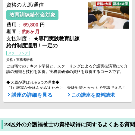
資格の大原/通信
教育訓練給付金対象
費用：
69,800
円
期間：
約6ヶ月
支払制度：
★専門実践教育訓練
給付制度適用！一定の...
スクーリング
資格：実務者研修
ご自宅でのテキスト学習と、スクーリングによる介護実技演習にて介
護の知識と技術を習得。実務者研修の資格を取得するコースです。
◆大原が選ばれる5つの理由◆
（1）確実な合格をめざすために、受験対策とセットで受講できる！
確実な合格を目指すためには、受験対策も重要です。大原では実務者
講座の詳細を見る
この講座を資料請求
研修と受験対策をセットにしたコースをお得な受講料で提供していま
す。
（2）スクーリングは『最短6日間』で修了します！
大原の実務者研修は自宅学習とスクーリングを組み合わせて学習しま
23区外の介護福祉士の資格取得に関するよくある質問
す。学校に通うスクーリングは6日間で ...