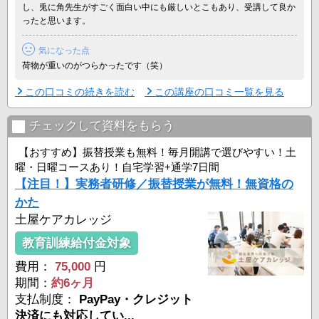
やむを得ず受講できない日程がある場合も無料で振替受 ...
し、兎に角先生がすごく面白い中にも厳しいとこもあり、受講して良か
ったと思います。
気になった点
荷物が重いのがつらかったです（笑）
この口コミの続きを読む
この講座の口コミ一覧を見る
チェックして資料をもらう
【おすすめ】振替授業も無料！毎月開講で選びやすい！土
曜・日曜コースあり！自宅学習+通学7日間
【注目！】実務者研修／振替授業が無料！無資格の
かた
土屋ケアカレッジ
教育訓練給付金対象
費用：
75,000
円
期間：
約6ヶ月
支払制度：
PayPay・クレジット
決済にも対応してい...