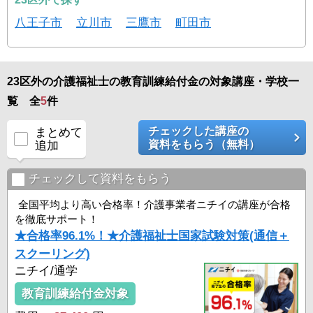
八王子市
立川市
三鷹市
町田市
23区外の介護福祉士の教育訓練給付金の対象講座・学校一
覧 全
5
件
チェックした講座の
まとめて
資料をもらう（無料）
追加
チェックして資料をもらう
全国平均より高い合格率！介護事業者ニチイの講座が合格
を徹底サポート！
★合格率96.1%！★介護福祉士国家試験対策(通信＋
スクーリング)
ニチイ/通学
教育訓練給付金対象