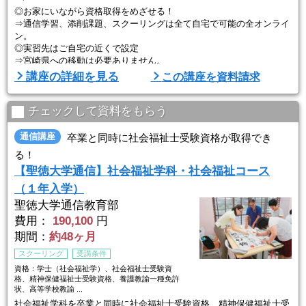
◎お家にいながら資格取得をめざせる！
⇒通信学習、添削課題、スクーリングは全て自宅で可能の全オンライ
ン。
◎実習先はご自宅の近くで設定
⇒宮崎県への移動は必要ありません。
講座の詳細を見る
この講座を資料請求
「福祉学」とそれに深く関連する「心理学」を同時に学ぶことがで
き、みなさんのスタイルに合わせて専門的な学習ができる環境を用意
しています。
チェックして資料をもらう
科目ごとに、テキスト科目、メディア科目、スクーリング科目をご用
意。1科目を2～3日間で修得できる、短期集中型の学習です。
通信講座
卒業と同時に社会福祉士受験資格が取得でき
る！
社会福祉分野の各科目では「社会福祉士国家試験」に対応しており、
【聖徳大学通信】社会福祉学科・社会福祉コース
社 ...
（１年入学）
聖徳大学通信教育部
費用：
190,100
円
期間：
約48ヶ月
スクーリング
受講条件
資格：学士（社会福祉学）、社会福祉士受験資
格、精神保健福祉士受験資格、養護教諭一種免許
状、高等学校教諭 ...
社会福祉学科を卒業と同時に社会福祉士受験資格、精神保健福祉士受