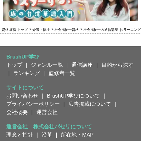
資格 取得 トップ
介護・福祉
社会福祉士資格
社会福祉士の通信講座［eラーニン
BrushUP学び
トップ
｜
ジャンル一覧
｜
通信講座
｜
目的から探す
｜
ランキング
｜
監修者一覧
サイトについて
お問い合わせ
｜
BrushUP学びについて
｜
プライバシーポリシー
｜
広告掲載について
｜
会社概要
｜
運営会社
運営会社 株式会社パセリについて
理念と指針
｜
沿革
｜
所在地・MAP