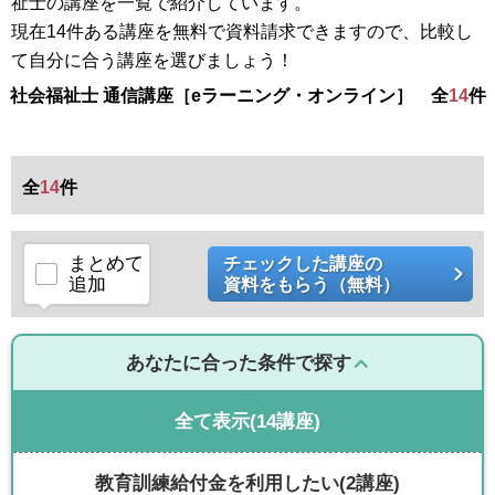
祉士の講座を一覧で紹介しています。
現在14件ある講座を無料で資料請求できますので、比較し
て自分に合う講座を選びましょう！
社会福祉士 通信講座［eラーニング・オンライン］ 全
14
件
全
14
件
まとめて
チェックした講座の
追加
資料をもらう（無料）
あなたに合った条件で探す
全て表示
(14講座)
教育訓練給付金を利用したい
(2講座)