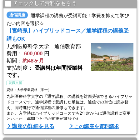
240時間 ...
チェックして資料をもらう
通信講座
通学課程の講義が受講可能！学費を抑えて学び
たい内容を選択☆
【宮崎県】ハイブリッドコース／通学課程の講義受
講もOK
九州医療科学大学 通信教育部
費用：
600,000
円
期間：
約48ヶ月
支払制度：
受講料は年間授業料
です。
就職支援
資格：大学卒業資格（学士）
九州医療科学大学の「通学課程」の講義を対面受講できるハイブリッ
ドコースです。通学課程で受講した単位は、通信での単位に読み替
え、同時進行で通信課程の履修もできます。
また、入学時はハイブリッドコースでも2年次からは通信課程に変更
といった、年間ごとでの変更が可能です。
講座の詳細を見る
この講座を資料請求
【ハイブリッドコースならでは】
◎時間の使いかたを工夫しつつ、卒業単位の取得をしたい！