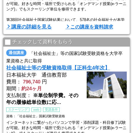
が可能。好きな時間・場所で受けられる「オンデマンド授業(e-ラーニ
ング)」でもスクーリング単位を修得できます。
第38回社会福祉士国家試験結果において、578名の社会福祉士が本学
通信教育部から誕生しました（新卒：371名 既卒：207名）。これは
講座の詳細を見る
この講座を資料請求
社会福祉士を養成する大学の中で第1位となる実績です。
また、合格率においても86.3％（2025年度新卒者合格率）と全国平均
（全国平均60.7％）を大きく上回りました。
チェックして資料をもらう
■実務経験により現 ...
通信講座
「社会福祉士」等の国家試験受験資格を大学卒
業資格と共に取得
社会福祉士等の受験資格取得【正科生4年次】
日本福祉大学 通信教育部
費用：
796,740
円
期間：
約24ヶ月
支払制度：
※単位制学費。その
年の履修総単位数に応...
スクーリング
web
受講条件
資格：「社会福祉士」国家試験受験資格
インターネットに繋がったパソコンで学習・添削課題・科目修了試験
が可能。好きな時間・場所で受けられる「オンデマンド授業(e-ラーニ