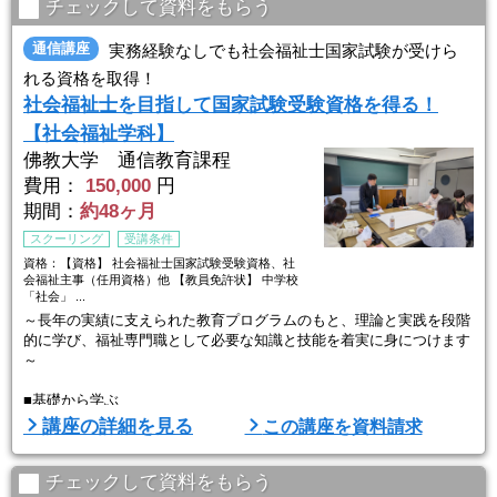
⇒通学課程の講義と、自宅学習可能な通信課程の履修をすることで、
チェックして資料をもらう
自分にあわせた学習スケジュールの組み立てをおこなっていただけま
す。
通信講座
実務経験なしでも社会福祉士国家試験が受けら
れる資格を取得！
◎通学課程よ ...
社会福祉士を目指して国家試験受験資格を得る！
【社会福祉学科】
佛教大学 通信教育課程
費用：
150,000
円
期間：
約48ヶ月
スクーリング
受講条件
資格：【資格】 社会福祉士国家試験受験資格、社
会福祉主事（任用資格）他 【教員免許状】 中学校
「社会」 ...
～長年の実績に支えられた教育プログラムのもと、理論と実践を段階
的に学び、福祉専門職として必要な知識と技能を着実に身につけます
～
■基礎から学ぶ
社会福祉とは何か、社会福祉の成り立ちや発展への必要要件を学び、
講座の詳細を見る
この講座を資料請求
制度の背景や役割を理解し、生活課題解決に向けた実践力を身につけ
ます。
チェックして資料をもらう