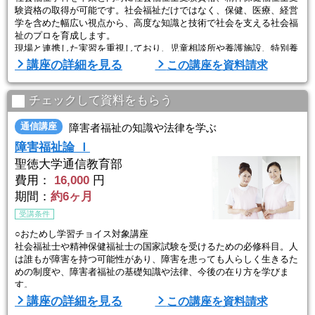
験資格の取得が可能です。社会福祉だけではなく、保健、医療、経営
学を含めた幅広い視点から、高度な知識と技術で社会を支える社会福
祉のプロを育成します。
現場と連携した実習を重視しており、児童相談所や養護施設、特別養
護老人ホームなどで24日間・180時間以上（１年次入学生は32日間・
講座の詳細を見る
この講座を資料請求
240時間以上）実習を行い、援助技術の知識や技術を実践、基本的な
援助技術を修得します。大学、短大、専門学校を卒業している場合、
3年次編入が可能。62単位が一括認 ...
チェックして資料をもらう
通信講座
障害者福祉の知識や法律を学ぶ
障害福祉論 Ｉ
聖徳大学通信教育部
費用：
16,000
円
期間：
約6ヶ月
受講条件
○おためし学習チョイス対象講座
社会福祉士や精神保健福祉士の国家試験を受けるための必修科目。人
は誰もが障害を持つ可能性があり、障害を患っても人らしく生きるた
めの制度や、障害者福祉の基礎知識や法律、今後の在り方を学びま
す。
講座の詳細を見る
この講座を資料請求
大学の人気科目を自宅で学べて、大学・短大の単位も修得可能。基礎