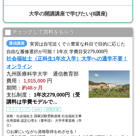
大学の開講講座で学びたい
(8講座)
チェックして資料をもらう
通信講座
実習は自宅近くで☆豊富な科目で目的に応じた
自由な履修選択が可能！1年次 学費目安279,000円
社会福祉士（正科生1年次入学）大学への通学不要！
オンライン
九州医療科学大学 通信教育部
費用：
1,015,000
円
期間：
約48ヶ月
支払制度：
1年次279,000円（受
講料は学費モデルで...
スクーリング
web
就職支援
資格：社会福祉士 国家試験受験資格 社会福祉主事
任用資格 認定心理士（要申請） 大学卒業資格（学
士）
◎お家にいながら資格取得をめざせる！