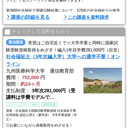
ング)」でもスクーリング単位を修得できます。
第38回社会福祉士国家試験結果において、578名の社会福祉士が本学
通信教育部から誕生しました（新卒：371名 既卒：207名）。これは
講座の詳細を見る
この講座を資料請求
社会福祉士を養成する大学の中で第1位となる実績です。
また、合格率においても86.3％（2025年度新卒者合格率）と全国平均
（全国平均60.7％）を大きく上回りました。
チェックして資料をもらう
■実務経験により現 ...
通信講座
実習はご自宅近くで☆大学卒業と同時に国家試
験受験資格取得をめざす！編入1年目学費281,000円（目安）
社会福祉士（3年次編入学）大学への通学不要！オン
ライン
九州医療科学大学 通信教育部
費用：
702,000
円
期間：
約24ヶ月
支払制度：
3年次281,000円（受
講料は学費モデルで...
スクーリング
web
就職支援
資格：社会福祉士国家試験受験資格 社会福祉主事
任用資格 認定心理士（要申請） 大学卒業資格（学
士）
◎お家にいながら資格取得をめざせる！