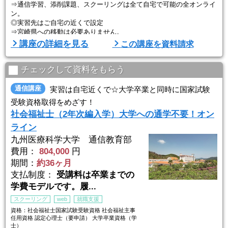
⇒通信学習、添削課題、スクーリングは全て自宅で可能の全オンライ
ン。
◎実習先はご自宅の近くで設定
⇒宮崎県への移動は必要ありません。
講座の詳細を見る
この講座を資料請求
「福祉学」とそれに深く関連する「心理学」を同時に学ぶことがで
き、みなさんのスタイルに合わせて専門的な学習ができる環境を用意
しています。
チェックして資料をもらう
科目ごとに、テキスト科目、メディア科目、スクーリング科目をご用
意。
通信講座
実習は自宅近くで☆大学卒業と同時に国家試験
1科目を2～3日間で修得できる、短期集中型の学習です。
受験資格取得をめざす！
社会福祉士（2年次編入学）大学への通学不要！オン
社会福祉分野の各科目では「社会福祉士国家試験」に対応しており、
...
ライン
九州医療科学大学 通信教育部
費用：
804,000
円
期間：
約36ヶ月
支払制度：
受講料は卒業までの
学費モデルです。履...
スクーリング
web
就職支援
資格：社会福祉士国家試験受験資格 社会福祉主事
任用資格 認定心理士（要申請） 大学卒業資格（学
士）