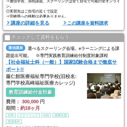
⇒通信学習、添削課題、スクーリングは全て自宅で可能の全オンライ
ン。
◎実習先はご自宅の近くで設定
⇒宮崎県への移動は必要ありません。
講座の詳細を見る
この講座を資料請求
社会福祉士は、福祉に関するさまざまな相談に応じて各種制度や施設
利用方法などのアドバイス、臨床心理の知識や技能を活用した心のケ
アをおこないます。
チェックして資料をもらう
本学では、「福祉学」とそれに深く関連する「心理学」を同時に学ぶ
ことができ、みなさんのスタイルに合わせて専門的な学習ができる環
通信講座
選べるスクーリング会場。eラーニングによる課
境を用意しています。
題提出可能。 ※専門実践教育訓練給付制度対象課程
科目ごとに、テキスト科目、メディア ...
【社会福祉士科（一般）】国家試験合格まで徹底サ
ポート!!
藤仁館医療福祉専門学校(旧校名:
専門学校高崎福祉医療カレッジ)
教育訓練給付金対象
費用：
300,000
円
期間：
約18ヶ月
分割
スクーリング
web
就職支援
受講条件