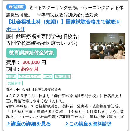
■幅広い教育課程
児童・高齢者・障害者・地域・医療・低所得者対策などの福祉政策や
通信講座
選べるスクーリング会場。eラーニングによる課
制度から社会保障、権利擁護までの幅広い教育課程で理論と実践を備
題提出可能。 ※専門実践教育訓練給付金対象
えた福祉専門職を養成します。
【社会福祉士科（短期）】国家試験合格まで徹底サ
■目標に向けた学修
ポート!!
基礎的な学びを踏まえ ...
藤仁館医療福祉専門学校(旧校名:
専門学校高崎福祉医療カレッジ)
教育訓練給付金対象
費用：
200,000
円
期間：
約9ヶ月
分割
スクーリング
web
就職支援
受講条件
資格：◆社会福祉士国家試験受験資格
●２０２６年４月１日より「藤仁館医療福祉専門学校」に校名変更！
更に資格取得しやすくなりました。
●福祉事務所、社会福祉協議会、高齢者・障害者・児童福祉施設等、
「社会福祉主事」有資格者の皆様、社会福祉士を目指しましょう。業
務上、フォーマルな社会資源の不明疑問があり、業務の滞り等はござ
いませんか？このこと等を解消するためには、社会福祉士が必要で
講座の詳細を見る
この講座を資料請求
す！