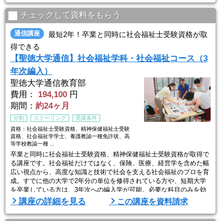
レベルから学習がスタートするので、心理学について初めて学ぶ方で
も安心です。
チェックして資料をもらう
通信講座
最短2年！卒業と同時に社会福祉士受験資格が取
得できる
【聖徳大学通信】社会福祉学科・社会福祉コース（3
年次編入）
聖徳大学通信教育部
費用：
194,100
円
期間：
約24ヶ月
分割
スクーリング
受講条件
資格：社会福祉士受験資格、精神保健福祉士受験
資格、社会福祉学学士、養護教諭一種免許状、高
等学校教諭一種 ...
卒業と同時に社会福祉士受験資格、精神保健福祉士受験資格が取得で
る講座です。社会福祉だけではなく、保険、医療、経営学を含めた幅
広い視点から、高度な知識と技術で社会を支える社会福祉のプロを育
成。すでに他の大学で2年分の単位を修得されている方や、短期大学
を卒業している方は、3年次への編入学が可能。必要な科目のみを効
率よく学習し、最短2年で卒業することができます。
講座の詳細を見る
この講座を資料請求
現場と連携した実習を重視しており、児童相談所や養護施設、特別養
護老人ホームなどで24日間・180時間以上（１年次入学生は32日間・