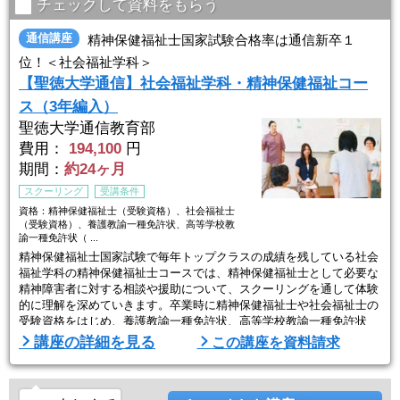
○単位修得のため ...
チェックして資料をもらう
通信講座
精神保健福祉士国家試験合格率は通信新卒１
位！＜社会福祉学科＞
【聖徳大学通信】社会福祉学科・精神保健福祉コー
ス（3年編入）
聖徳大学通信教育部
費用：
194,100
円
期間：
約24ヶ月
スクーリング
受講条件
資格：精神保健福祉士（受験資格）、社会福祉士
（受験資格）、養護教諭一種免許状、高等学校教
諭一種免許状（ ...
精神保健福祉士国家試験で毎年トップクラスの成績を残している社会
福祉学科の精神保健福祉士コースでは、精神保健福祉士として必要な
精神障害者に対する相談や援助について、スクーリングを通して体験
的に理解を深めていきます。卒業時に精神保健福祉士や社会福祉士の
受験資格をはじめ、養護教諭一種免許状、高等学校教諭一種免許状
（福祉）、社会福祉主事（任用資格）、図書館司書資格、学芸員など
講座の詳細を見る
この講座を資料請求
多彩な資格を取得することが可能。
○科目終了試験は自宅受験
○スクーリングはオンラインまたは松戸キャンパスで実施。夏5週間、