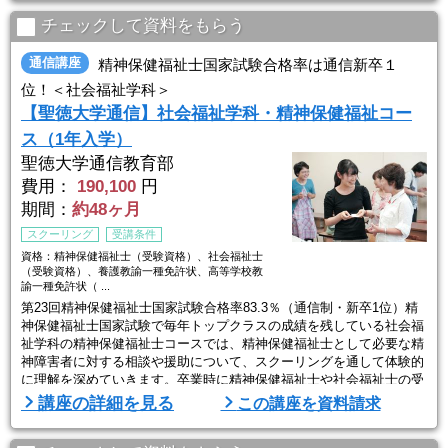
●２０２４年度精神保健福祉士合格者数１０年連続日本一（Ｖ１０）
達成！
チェックして資料をもらう
●学習開始まで７５日余りです！！２０２６年度入学者、１月３１日
まで第８次募集受付中 ...
通信講座
精神保健福祉士国家試験合格率は通信新卒１
位！＜社会福祉学科＞
【聖徳大学通信】社会福祉学科・精神保健福祉コー
ス（1年入学）
聖徳大学通信教育部
費用：
190,100
円
期間：
約48ヶ月
スクーリング
受講条件
資格：精神保健福祉士（受験資格）、社会福祉士
（受験資格）、養護教諭一種免許状、高等学校教
諭一種免許状（ ...
第23回精神保健福祉士国家試験合格率83.3％（通信制・新卒1位）精
神保健福祉士国家試験で毎年トップクラスの成績を残している社会福
祉学科の精神保健福祉士コースでは、精神保健福祉士として必要な精
神障害者に対する相談や援助について、スクーリングを通して体験的
に理解を深めていきます。卒業時に精神保健福祉士や社会福祉士の受
験資格をはじめ、養護教諭一種免許状、高等学校教諭一種免許状（福
講座の詳細を見る
この講座を資料請求
祉）、准学校心理士、社会福祉主事（任用資格）、図書館司書資格、
学芸員など多彩な資格を取得することが可能。